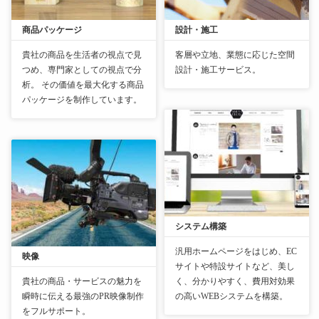
商品パッケージ
設計・施工
貴社の商品を生活者の視点で見
客層や立地、業態に応じた空間
つめ、専門家としての視点で分
設計・施工サービス。
析。 その価値を最大化する商品
パッケージを制作しています。
システム構築
汎用ホームページをはじめ、EC
映像
サイトや特設サイトなど、美し
貴社の商品・サービスの魅力を
く、分かりやすく、費用対効果
瞬時に伝える最強のPR映像制作
の高いWEBシステムを構築。
をフルサポート。