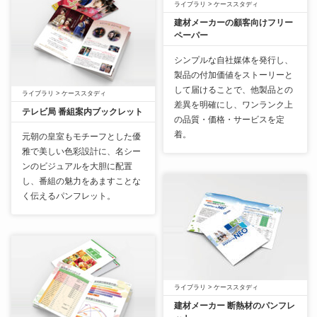
ライブラリ
>
ケーススタディ
建材メーカーの顧客向けフリー
ペーパー
シンプルな
自社媒体
を発行し、
製品の付加価値をストーリーと
して届けることで、他製品との
ライブラリ
>
ケーススタディ
差異を明確にし、ワンランク上
テレビ局 番組案内ブックレット
の品質・価格・サービスを定
着。
元朝の皇室もモチーフとした優
雅で美しい色彩設計に、名シー
ンのビジュアルを大胆に配置
し、番組の魅力をあますことな
く伝えるパンフレット。
ライブラリ
>
ケーススタディ
建材メーカー 断熱材のパンフレ