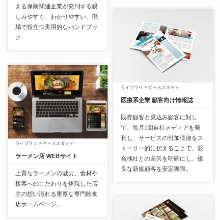
える保険関連企業が発刊する親
しみやすく、わかりやすい、現
場で役立つ実用的なハンドブッ
ク
ライブラリ
>
ケーススタディ
医療系企業 顧客向け情報誌
既存顧客と見込み顧客に対し
て、毎月1回自社メディアを発
刊し、サービスの付加価値をス
ライブラリ
>
ケーススタディ
トーリー的に伝えることで、競
ラーメン店 WEBサイト
合他社との差異を明確にし、優
良な新規顧客を安定獲得。
上質なラーメンの魅力、食材や
接客へのこだわりを体現した店
主の想い溢れる重厚な専門飲食
店ホームページ。