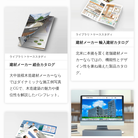
ライブラリ
>
ケーススタディ
建材メーカー 輸入建材カタログ
北米に本拠を置く老舗建材メー
ライブラリ
>
ケーススタディ
カーならではの、機能性とデザ
建材メーカー 総合カタログ
イン性を兼ね備えた製品カタロ
グ。
大中規模木造建材メーカーなら
ではダイナミックな施工例写真
とCGで、木造建築の魅力や優
位性を解説したパンフレット。