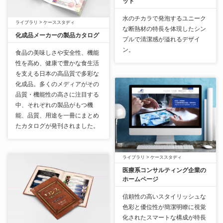
ット
水のチカラで発泡するユニーク
ライブラリ
>
ケーススタディ
な断熱材の特長を体現したシン
化成品メーカーの製品カタログ
プルで清潔感が溢れるデザイ
ン。
食品の美味しさや安全性、機能
性を高め、健康で豊かな食生活
を支える日本の高品質で多彩な
化成品。多くのメディアがその
品質・機能性の高さに注目する
中、それぞれの製品がもつ機
能、品質、用途を一冊にまとめ
たカタログが発刊されました。
ライブラリ
>
ケーススタディ
医療系コンサルティング企業の
ホームページ
信頼性の高いスタイリッシュな
色彩と優位性が簡潔明瞭に視覚
化されたスマートな構成が特長