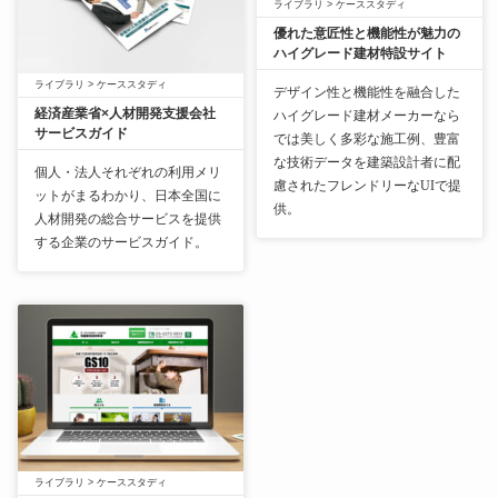
ライブラリ
>
ケーススタディ
優れた意匠性と機能性が魅力の
ハイグレード建材特設サイト
ライブラリ
>
ケーススタディ
デザイン性と機能性を融合した
経済産業省×人材開発支援会社
ハイグレード建材メーカーなら
サービスガイド
では美しく多彩な施工例、豊富
な技術データを建築設計者に配
個人・法人それぞれの利用メリ
慮されたフレンドリーなUIで提
ットがまるわかり、日本全国に
供。
人材開発の総合サービスを提供
する企業のサービスガイド。
ライブラリ
>
ケーススタディ