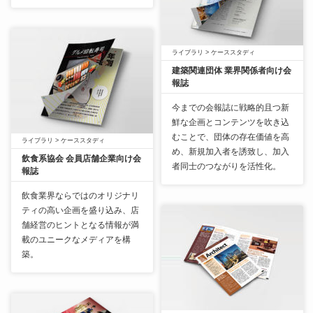
ライブラリ
>
ケーススタディ
建築関連団体 業界関係者向け会
報誌
今までの会報誌に戦略的且つ新
鮮な企画とコンテンツを吹き込
むことで、団体の存在価値を高
ライブラリ
>
ケーススタディ
め、新規加入者を誘致し、加入
飲食系協会 会員店舗企業向け会
者同士のつながりを活性化。
報誌
飲食業界ならではのオリジナリ
ティの高い企画を盛り込み、店
舗経営のヒントとなる情報が満
載のユニークなメディアを構
築。