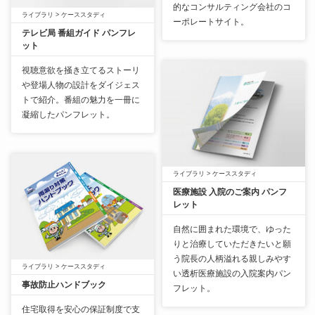
的なコンサルティング会社のコ
ライブラリ
>
ケーススタディ
ーポレートサイト。
テレビ局 番組ガイド パンフレ
ット
視聴意欲を掻き立てるストーリ
や登場人物の設計をダイジェス
トで紹介。番組の魅力を一冊に
凝縮したパンフレット。
ライブラリ
>
ケーススタディ
医療施設 入院のご案内 パンフ
レット
自然に囲まれた環境で、ゆった
りと治療していただきたいと願
う院長の人柄溢れる親しみやす
ライブラリ
>
ケーススタディ
い透析医療施設の入院案内パン
事故防止ハンドブック
フレット。
住宅取得を安心の保証制度で支