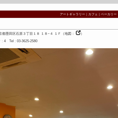
アートギャラリー
｜
カフェ
｜
ベーカリー
京都
墨田区石原３丁目１８ １８−４ １Ｆ
（
地図：
）
ク
: 4
Tel
: 03-3625-2580