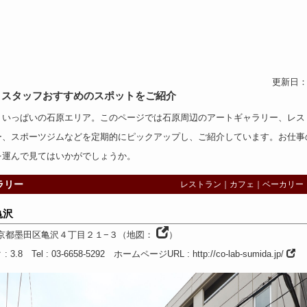
更新日：2
、スタッフおすすめのスポットをご紹介
トいっぱいの石原エリア。このページでは石原周辺の
アートギャラリー
、
レス
ー
、
スポーツジム
などを定期的にピックアップし、ご紹介しています。お仕事
を運んで見てはいかがでしょうか。
ラリー
レストラン
｜
カフェ
｜
ベーカリー
亀沢
京都
墨田区亀沢４丁目２１−３
（
地図：
）
ク
: 3.8
Tel
: 03-6658-5292
ホームページURL
:
http://co-lab-sumida.jp/