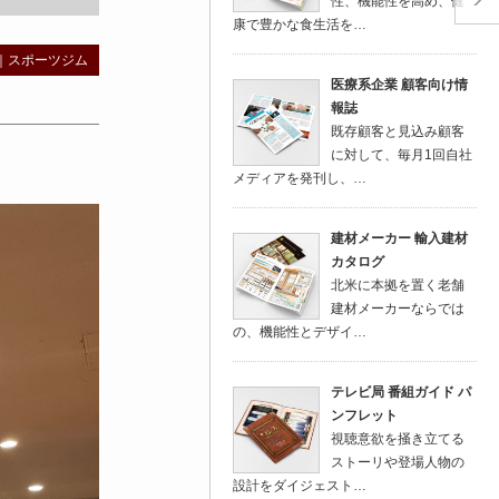
性、機能性を高め、健
康で豊かな食生活を…
｜
スポーツジム
医療系企業 顧客向け情
報誌
既存顧客と見込み顧客
に対して、毎月1回自社
メディアを発刊し、…
建材メーカー 輸入建材
カタログ
北米に本拠を置く老舗
建材メーカーならでは
の、機能性とデザイ…
テレビ局 番組ガイド パ
ンフレット
視聴意欲を掻き立てる
ストーリや登場人物の
設計をダイジェスト…