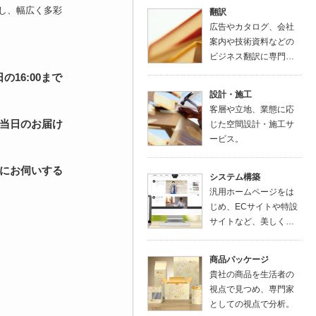
し、幅広く多彩
翻訳
広告やカタログ、会社
案内や技術資料などの
ビジネス翻訳に専門…
16:00まで
設計・施工
客層や立地、業態に応
当日のお届け
じた空間設計・施工サ
ービス。
にお伺いする
システム構築
汎用ホームページをは
じめ、ECサイトや特設
サイトなど、美しく…
商品パッケージ
貴社の商品を生活者の
視点で見つめ、専門家
としての視点で分析。