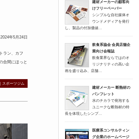
建材メーカーの顧客向
けフリーペーパー
シンプルな自社媒体オ
ウンドメディアを発行
し、製品の付加価値…
024年5月24日
飲食系協会 会員店舗企
業向け会報誌
トラン
、
カフ
飲食業界ならではのオ
の合間にほっと
リジナリティの高い企
画を盛り込み、店舗…
｜
スポーツジム
建材メーカー 断熱材の
パンフレット
水のチカラで発泡する
ユニークな断熱材の特
長を体現したシンプ…
医療系コンサルティン
グ企業のホームページ