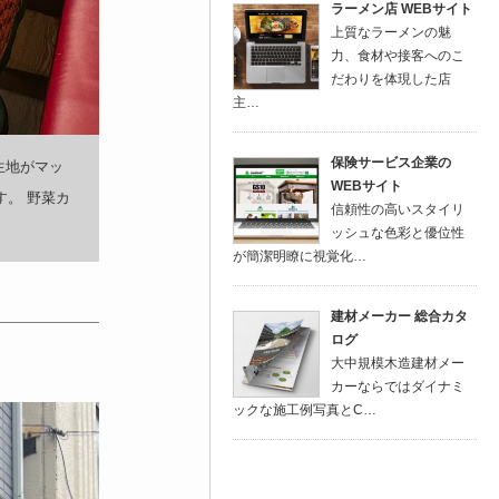
ラーメン店 WEBサイト
上質なラーメンの魅
力、食材や接客へのこ
だわりを体現した店
主…
保険サービス企業の
生地がマッ
WEBサイト
す。 野菜カ
信頼性の高いスタイリ
ッシュな色彩と優位性
が簡潔明瞭に視覚化…
建材メーカー 総合カタ
ログ
大中規模木造建材メー
カーならではダイナミ
ックな施工例写真とC…