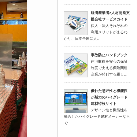
経済産業省×人材開発支
援会社サービスガイド
個人・法人それぞれの
利用メリットがまるわ
かり、日本全国に人…
事故防止ハンドブック
住宅取得を安心の保証
制度で支える保険関連
企業が発刊する親し…
優れた意匠性と機能性
が魅力のハイグレード
建材特設サイト
デザイン性と機能性を
融合したハイグレード建材メーカーなら
で…