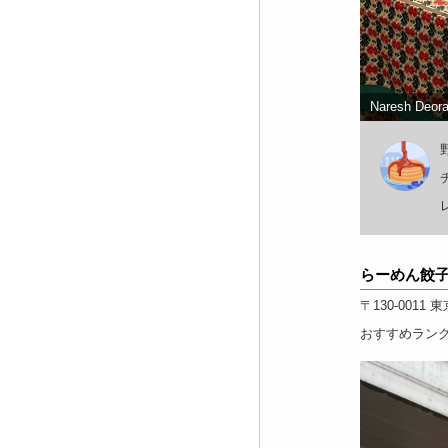
Naresh Deor
らーめん餃子
〒130-0011
東
おすすめラン