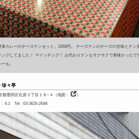
a
野菜カレーのチーズナンセット。1050円。 チーズナンのチーズの甘味とナン
チングしてました！ マイッチング！ お代わりナンもサクサクで美味かったで
レーも。
 珍々亭
京都
墨田区石原３丁目１８−４
（
地図：
）
ク
: 4.1
Tel
: 03-3625-2694