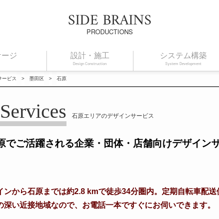
SIDE BRAINS
PRODUCTIONS
ケージ
設計・施工
システム構築
Design Construction
System Development
サービス
>
墨田区
>
石原
Services
石原エリアのデザインサービス
原でご活躍される企業・団体・店舗向けデザイン
ンから石原までは約2.8 kmで徒歩34分圏内。定期自転車配
の深い近接地域なので、お電話一本ですぐにお伺いできます。