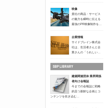
映像
貴社の商品・サービス
の魅力を瞬時に伝える
最強のPR映像制作を…
企業情報
サイドブレイン株式会
社は、生活者さんと企
業さんの「うれしい…
SBP LIBRARY
建築関連団体 業界関係
者向け会報誌
今までの会報誌に戦略
的且つ新鮮な企画とコ
ンテンツを吹き込む…