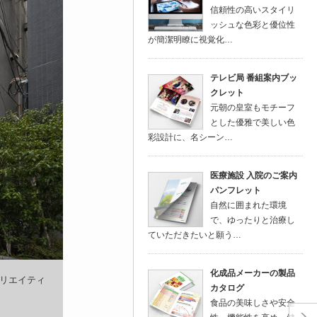
信頼性の高いスタイリ
ッシュな色彩と優位性
が簡潔明瞭に視覚化…
テレビ局 番組案内ブッ
クレット
元朝の皇室もモチーフ
とした優雅で美しい色
彩設計に、名シーン…
医療施設 入院のご案内
パンフレット
自然に囲まれた環境
で、ゆったりと治療し
ていただきたいと願う…
化成品メーカーの製品
リエイティ
カタログ
食品の美味しさや安全