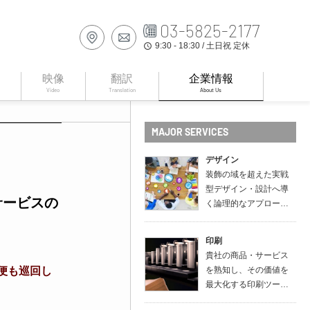
03-5825-2177
9:30 - 18:30 / 土日祝 定休
access_time
映像
翻訳
企業情報
Video
Translation
About Us
MAJOR SERVICES
デザイン
装飾の域を超えた実戦
型デザイン・設計へ導
サービスの
く論理的なアプロー…
印刷
貴社の商品・サービス
送便も巡回し
を熟知し、その価値を
最大化する印刷ツー…