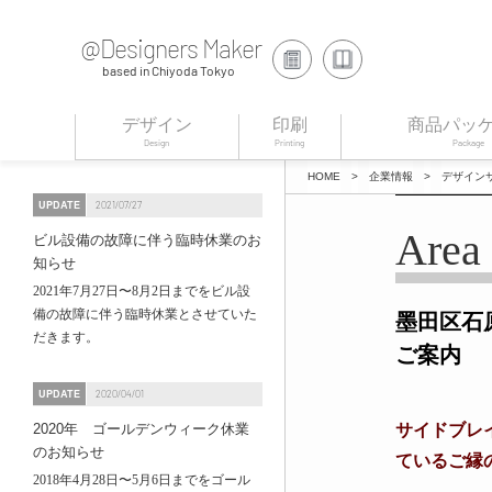
@Designers Maker
based in Chiyoda Tokyo
デザイン
印刷
商品パッ
Design
Printing
Package
HOME
>
企業情報
>
デザイン
UPDATE
2021/07/27
Area 
ビル設備の故障に伴う臨時休業のお
知らせ
2021年7月27日〜8月2日までをビル設
備の故障に伴う臨時休業とさせていた
墨田区石
だきます。
ご案内
UPDATE
2020/04/01
2020年 ゴールデンウィーク休業
サイドブレイ
のお知らせ
ているご縁
2018年4月28日〜5月6日までをゴール