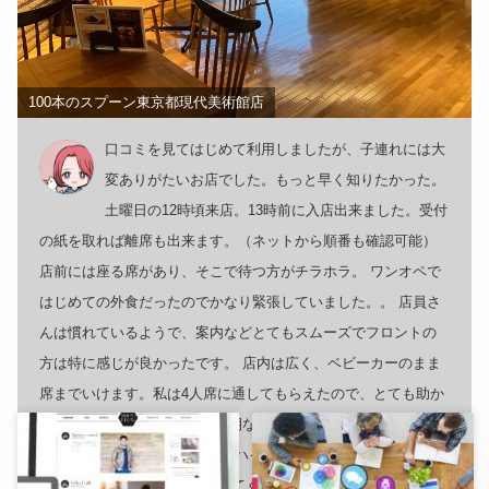
100本のスプーン東京都現代美術館店
口コミを見てはじめて利用しましたが、子連れには大
変ありがたいお店でした。もっと早く知りたかった。
土曜日の12時頃来店。13時前に入店出来ました。受付
の紙を取れば離席も出来ます。（ネットから順番も確認可能）
店前には座る席があり、そこで待つ方がチラホラ。 ワンオペで
はじめての外食だったのでかなり緊張していました。。 店員さ
んは慣れているようで、案内などとてもスムーズでフロントの
方は特に感じが良かったです。 店内は広く、ベビーカーのまま
席までいけます。私は4人席に通してもらえたので、とても助か
りました(何でも手を伸ばす時期なので、2人席だとまともに食事
できないです。。) STOKKEのハイチェアを貸してもらえるので
1歳前の我が子もご機嫌に座ってくれました！（よくある飲食店