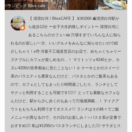
ランビック Bliss cafe
【 清澄白河 / BlissCAFE 】 💴¥1000 🚉清澄白河駅か
ら徒歩12分 〜女子大生的推しポイント〜 清澄白河に
あるこちらのカフェ✨🍰 穴場すぎていろんな人に知ら
れるのが寂しい一方、いいグルメをみんなに知らせたいので紹
介しちゃう！✊🥹 洋菓子工場直営店のお店で、めちゃくちゃリー
ズナブルにカフェが楽しめるの…！ マリトッツォ¥240とか、カ
ヌレ¥200の世界都会に見たことない！☺️ ケーキとかのスイーツ
系のバラエティも豊富なんだけど、パスタとかのご飯系もある
ので、カフェとしてもまったり時間過ごしたり、ランチとして
サクッと利用することも可能です🙆‍♀️🤍 とっても素敵なカフェな
んだけど、駅から少し歩くのもあって穴場感満載…！ テイクア
ウトももちろん利用できてオススメ🤍 ランチはその時々でご飯
メニューが異なるので、その日のお楽しみ！✨パスタ系が定番で
おすすめ🙆‍♀️ 私は¥1200のパスタランチにしました🙆‍♀️ サラダとス