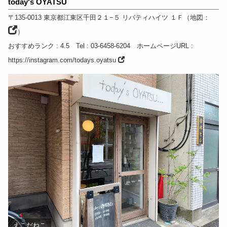
today's OYATSU
〒135-0013
東京都
江東区千田２１−５ リバティハイツ １Ｆ
（
地図：
）
おすすめランク
: 4.5
Tel
: 03-6458-6204
ホームページURL
:
https://instagram.com/todays.oyatsu
えこだねこ