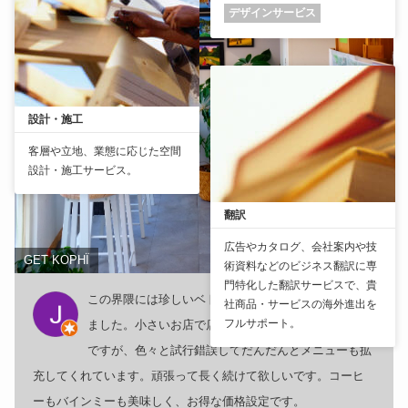
デザインサービス
設計・施工
客層や立地、業態に応じた空間
設計・施工サービス。
翻訳
広告やカタログ、会社案内や技
GET KOPHÏ
術資料などのビジネス翻訳に専
門特化した翻訳サービスで、貴
この界隈には珍しいベトナムコーヒーのお店が開店し
社商品・サービスの海外進出を
フルサポート。
ました。小さいお店で店員さんもワンオペの事が多い
ですが、色々と試行錯誤してだんだんとメニューも拡
充してくれています。頑張って長く続けて欲しいです。コーヒ
ーもバインミーも美味しく、お得な価格設定です。