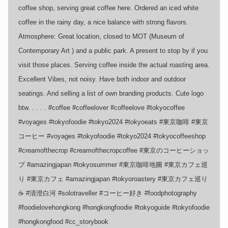
coffee shop, serving great coffee here. Ordered an iced white
coffee in the rainy day, a nice balance with strong flavors.
Atmosphere: Great location, closed to MOT (Museum of
Contemporary Art ) and a public park. A present to stop by if you
visit those places. Serving coffee inside the actual roasting area.
Excellent Vibes, not noisy. Have both indoor and outdoor
seatings. And selling a list of own branding products. Cute logo
btw. . . . . #coffee #coffeelover #coffeelove #tokyocoffee
#voyages #tokyofoodie #tokyo2024 #tokyoeats #東京咖啡 #東京
コーヒー #voyages #tokyofoodie #tokyo2024 #tokyocoffeeshop
#creamofthecrop #creamofthecropcoffee #東京のコーヒーショッ
プ #amazingjapan #tokyosummer #東京咖啡地圖 #東京カフェ巡
り #東京カフェ #amazingjapan #tokyoroastery #東京カフェ巡り
☕️ #清澄白河 #solotraveller #コーヒー好き #foodphotography
#foodielovehongkong #hongkongfoodie #tokyoguide #tokyofoodie
#hongkongfood #cc_storybook