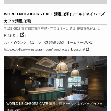
WORLD NEIGHBORS CAFE 清澄白河 (ワールドネイバーズ
カフェ清澄白河)
〒135-0023
東京都
江東区平野４丁目１３−１ 第２ 伊勢喜代ビル １
F
（
地図：
）
おすすめランク
: 4.1
Tel
: 03-6458-8853
ホームページURL
:
https://z-p15.www.instagram.com/laundrycafe_kiyosumi/
WORLD NEIGHBORS CAFE 清澄白河 (ワールドネイバーズカフェ
清澄白河)