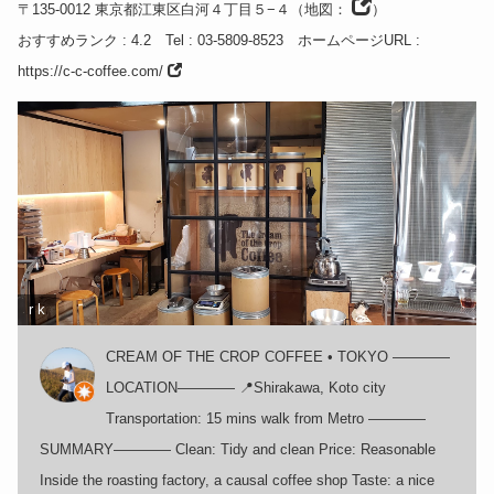
〒135-0012
東京都
江東区白河４丁目５−４
（
地図：
）
おすすめランク
: 4.2
Tel
: 03-5809-8523
ホームページURL
:
https://c-c-coffee.com/
r k
CREAM OF THE CROP COFFEE • TOKYO ————
LOCATION———— 📍Shirakawa, Koto city
Transportation: 15 mins walk from Metro ————
SUMMARY———— Clean: Tidy and clean Price: Reasonable
Inside the roasting factory, a causal coffee shop Taste: a nice