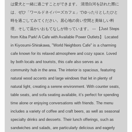
は愛犬と一緒に過ごすことができます。 清澄白河を訪れた際に
は、ぜひ「ワールドネイバーズカフェ」でゆったりとしたひと
時を過ごしてみてください。居心地の良い空間と美味しい料
理、そして温かいおもてなしが待っています。 --- 【Just Steps
from Kiba Park! A Cafe with Available Power Outlets】 Located
in Kiyosumi-Shirakawa, "World Neighbors Cafe" is a charming
cafe known for its relaxed atmosphere and cozy space. Loved
by both locals and tourists, this cafe also serves as a
community hub in the area. The interior is spacious, featuring
natural wood accents and large windows that let in plenty of
natural light, creating a serene environment. With counter seats,
table seats, and sofa seating available, it’s perfect for spending
time alone or enjoying conversations with friends. The menu
includes a variety of coffee and craft beers, as well as seasonal
specialty drinks and desserts. Their lunch offerings, such as
sandwiches and salads, are particularly delicious and eagerly