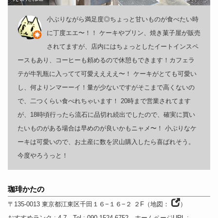
小ぶりながら満足度◎ちょっと甘いものが食べたい時
に丁度エエ〜！！ ケーキやプリン、焼き菓子屋が販売
されてますが、店内にはちょっとしたイートインスペ
ースもあり、コーヒーも頼めるので休憩もできます！カフェラ
テが牛乳瓶に入ってて可愛ええええ〜！ ケーキがとても可愛い
し、何よりンマーーイ！量が少ないですがそこまで高くないの
で、二つくらい食べれちゃいます！ 20時まで営業されてます
が、18時頃行ったら流石に品切れ続出でしたので、確実に買い
たいものがある場合は早めのが良いかもニャメ〜！ 小ぶりなケ
ーキは可愛いので、お土産に数を沢山購入したら喜ばれそう。
今度やろうっと！
珈琲かたの
〒135-0013
東京都
江東区千田１６−１６−２ ２F
（
地図：
）
おすすめランク
: 4.7
Tel
: 090-1524-6752
ホームページURL
: