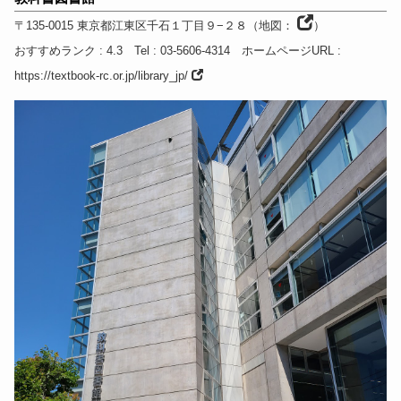
〒135-0015
東京都
江東区千石１丁目９−２８
（
地図：
）
おすすめランク
: 4.3
Tel
: 03-5606-4314
ホームページURL
:
https://textbook-rc.or.jp/library_jp/