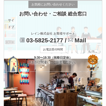
お気軽にお問い合わせください
お問い合わせ・ご相談 総合窓口
ベーカリー
サイ
アートギャラリー
｜
ミュージアム
｜
図書館
｜
カフェ
｜
スポーツジム
ドブ
ランビック Bliss cafe
レイン株式会社 お客様サポート
03-5825-2177
/
Mail
〒135-0022
東京都
江東区三好４丁目６−１７
（
地図：
）
おすすめランク
: 3.9
Tel
: 03-5809-8010
ホームページURL
:
お電話受付時間
https://instagram.com/blisscafe.jp?igshid=OGQ5ZDc2ODk2ZA==
9:30〜18:30（祝祭日定休）
※おかけ間違いにご注意ください。