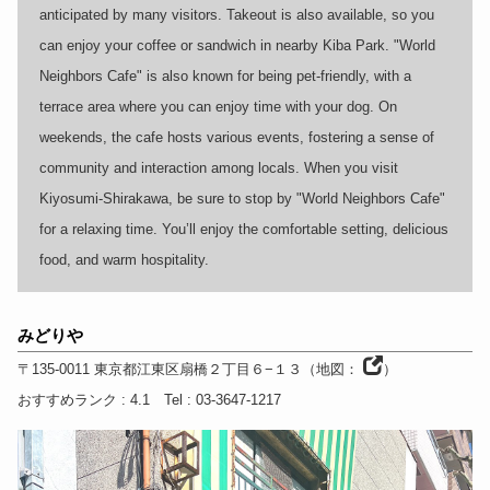
anticipated by many visitors. Takeout is also available, so you
can enjoy your coffee or sandwich in nearby Kiba Park. "World
Neighbors Cafe" is also known for being pet-friendly, with a
terrace area where you can enjoy time with your dog. On
weekends, the cafe hosts various events, fostering a sense of
community and interaction among locals. When you visit
Kiyosumi-Shirakawa, be sure to stop by "World Neighbors Cafe"
for a relaxing time. You’ll enjoy the comfortable setting, delicious
food, and warm hospitality.
みどりや
〒135-0011
東京都
江東区扇橋２丁目６−１３
（
地図：
）
おすすめランク
: 4.1
Tel
: 03-3647-1217