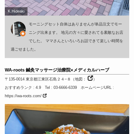
K.Hideaki
モーニングセット自体はありませんが単品注文でモー
ニング出来ます。 地元の方々に愛されてる素敵なお店
でした。 ママさんといろいろお話できて楽しい時間を
過ごせました。
WA-roots 鍼灸マッサージ治療院×メディカルハーブ
〒135-0014
東京都
江東区石島２４−８
（
地図：
）
おすすめランク
: 4.9
Tel
: 03-6666-6339
ホームページURL
:
https://wa-roots.com/