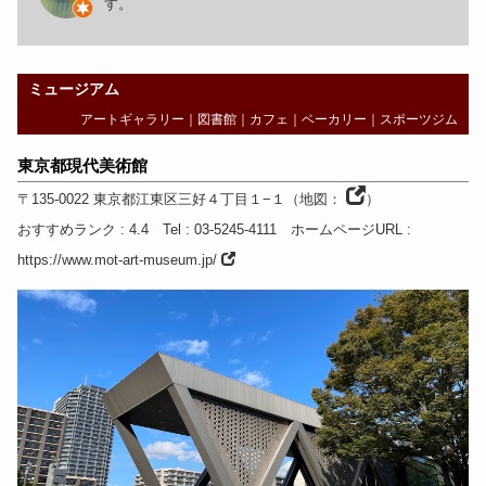
す。
ミュージアム
アートギャラリー
｜
図書館
｜
カフェ
｜
ベーカリー
｜
スポーツジム
東京都現代美術館
〒135-0022
東京都
江東区三好４丁目１−１
（
地図：
）
おすすめランク
: 4.4
Tel
: 03-5245-4111
ホームページURL
:
https://www.mot-art-museum.jp/