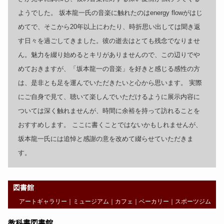
ようでした。 坂本龍一氏の音楽に触れたのはenergy flowがはじ
めてで、そこから20年以上にわたり、時折思い出しては聞き返
す日々を過ごしてきました。彼の逝去はとても残念でなりませ
ん。魅力を綴り始めるとキリがありませんので、この辺りでや
めておきますが、「坂本龍一の音楽」を好きと感じる感性の方
は、是非とも足を運んでいただきたいと心から思います。 実際
にご自身で見て、聴いて楽しんでいただけるように展示内容に
ついては深く触れませんが、時間に余裕を持って訪れることを
おすすめします。 ここに書くことではないかもしれませんが、
坂本龍一氏には追悼と感謝の意を改めて綴らせていただきま
す。
図書館
アートギャラリー
｜
ミュージアム
｜
カフェ
｜
ベーカリー
｜
スポーツジム
教科書図書館