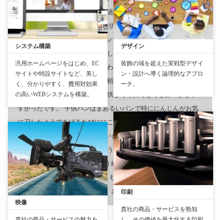
のハイチェアだと奥行きがあり過ぎて嫌なのか大体泣かれま
す） 注文は全てタブレット、提供までも比較的に早かったで
す。 子供には離乳食後期と子供パンを注文。 離乳食は美味しか
システム構築
デザイン
ったようで２回おかわりしてました（笑）本当に無料でいい
汎用ホームページをはじめ、EC
装飾の域を超えた実戦型デザイ
の…？大食いのわが子にはおかわりもありがたく最高のサービ
サイトや特設サイトなど、美し
ン・設計へ導く論理的なアプロ
スでした。むしろ有料でも全然頼みたいレベルです。 スプーン
く、分かりやすく、費用対効果
ーチ。
も木製の小さめのスプーンを提供してくれてとても食べさせや
の高いWEBシステムを構築。
すかったです。 子供パンはまあるいパンで特ににんじんがお気
に召したようであげるたびににこにこしていました。 大人の食
事はハンバーグ&エビフライをいただきました。ソースが濃厚で
美味しかったです。次は熱々のうちに食べたいな(先に離乳食あ
げてたらひえひえになりました) 総じて最高の外食デビューでし
た。 ありがとうございました。もっと店舗が増えて家の近隣に
できてくれたら週1で行きたい。また必ず伺います。
印刷
映像
貴社の商品・サービスを熟知
貴社の商品・サービスの魅力を
し、その価値を最大化する印刷