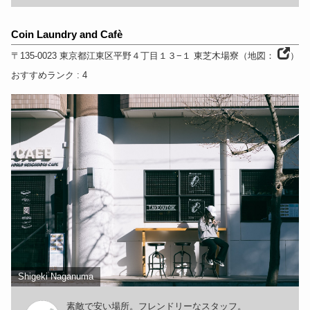
Coin Laundry and Cafè
〒135-0023
東京都
江東区平野４丁目１３−１ 東芝木場寮
（
地図：
）
おすすめランク
: 4
Shigeki Naganuma
素敵で安い場所。フレンドリーなスタッフ。