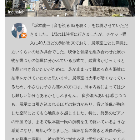
ing hsieh
「坂本龍一 | 音を視る 時を聴く」を観覧させていただ
きました。 1/3の11時頃に行きましたが、チケット購
入に40人ほどの列が出来ており、展示室ごとに満員に
近いくらいの込み具合でした。映像と音楽を組み合わせた展示
物が幾つかの部屋に分かれている形式で、鑑賞者がじっくりと
作品と向き合いたいがために、足が止まって眺める点も混雑に
拍車をかけていたかと思います。展示室は大半が暗くなってい
るため、小さなお子さん連れの方には、展示内容によっては少
し難しい部分もあるかもしれません。 多少混みあいは感じつつ
も、展示には引き込まれるほどの魅力があり、音と映像が融合
した空間にとても心地良さを感じました。特に、終盤のピアノ
の部屋では、まるで坂本龍一氏の演奏を生で聴いているような
感覚になり、鳥肌が立ちました。繊細な音の響きと映像の美し
さが見事に調和し、彼の音楽に対する深い愛情が伝わってくる