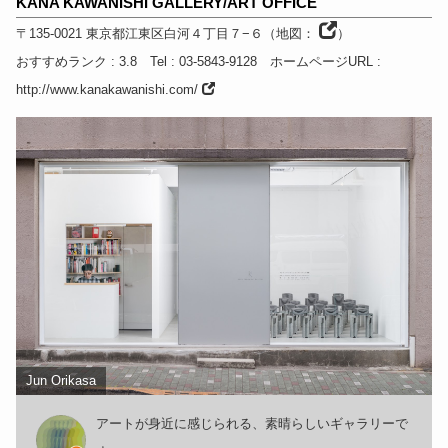
KANA KAWANISHI GALLERY/ART OFFICE
〒135-0021
東京都
江東区白河４丁目７−６
（
地図：
）
おすすめランク
: 3.8
Tel
: 03-5843-9128
ホームページURL
:
http://www.kanakawanishi.com/
Jun Orikasa
アートが身近に感じられる、素晴らしいギャラリーで