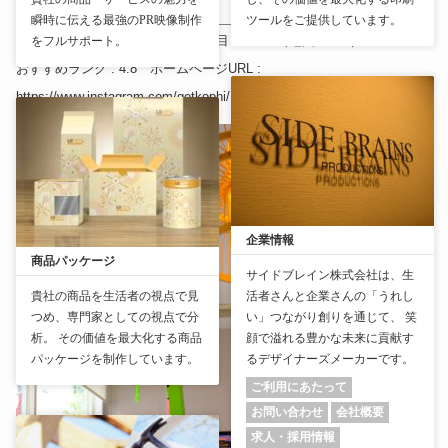
GET KOPHÏ
瞬時に伝える最強のPR映像制作
ツールをご提供しています。
〒135-0015
東京都
江東区千石２丁目１１−８
（
地図：
）
をフルサポート。
おすすめランク
: 4.8
ホームページURL
:
https://www.instagram.com/getkophi/
企業情報
商品パッケージ
サイドブレイン株式会社は、生
貴社の商品を生活者の視点で見
活者さんと企業さんの「うれし
つめ、専門家としての視点で分
い」つながり創りを通じて、 笑
析。 その価値を最大化する商品
顔で溢れる豊かな未来に貢献す
パッケージを制作しています。
るデザイナーズメーカーです。
ご利用にあたって
お問い合わせ
会社概要
求人・採用情報