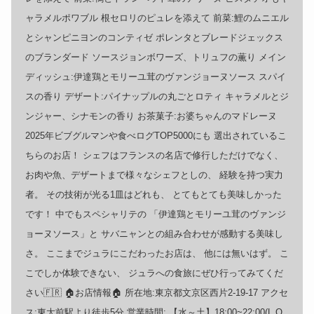
ャラメルポワブル 根セロリのピュレを添えて 前菜:鯉のムニエル
とシャンピニヨンのコンティゼ ポレンタとブレードジェックス
のブランダード ソースジョンボワーズ、トリュフの薫り メイン
ディッシュ:伊達鶏とモリーユ茸のヴァンジョーヌソース スパイ
スの香り デザート:パイナップルの丸ごとロティ キャラメルとジ
ンジャー、シナモンの香り お茶菓子:お婆ちゃんのマドレーヌ
2025年ビブグルマンや食べログTOP5000にも 選出されているこ
ちらのお店！ シェフはフランスの名店で修行しただけでなく、
お肉や魚、デザートまで様々なシェフとしの、 経験を持つ実力
者。 その技術が光る1皿はどれも、 とてもとても美味しかった
です！ 中でもスペシャリテの 「伊達鶏とモリーユ茸のヴァンジ
ョーヌソース」と サバニャンとの組み合わせが感動する美味し
さ。 ここまでジュラにこだわったお店は、 他には無いはず。 こ
こでしか体験できない、 ジュラへの食旅にぜひ行ってみてくだ
さい🇫🇷 🏠お店情報🏠 所在地:東京都文京区西片2-19-17 アクセ
ス:東大前駅より徒歩5分 営業時間: 【水～土】18:00~22:00(L.O