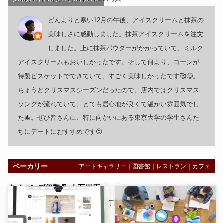
どんよりと寒い12月の午後、アイスクリームと抹茶の
美味しさに感動しました。抹茶アイスクリームを注文
しました。上に抹茶パウダーがかかっていて、ミルク
アイスクリームもおいしかったです。そして何より、コーンが
特製ビスケットでできていて、すごく美味しかったです🥰😋。
ちょうどクリスマスシーズンだったので、店内ではクリスマス
ソングが流れていて、とても居心地が良くて温かい雰囲気でし
た🎄。ぜひ皆さんに、特に向かいにある東京大学の学生さんた
ちにデートにおすすめです😝
ベーカリー
アートギャラリー
｜
図書館
｜
レストラン
｜
カフェ
クイーンズ伊勢丹 小石川店
〒112-0002
東京都
文京区小石川１丁目１７−１ エルアージュ小石川 １
階
（
地図：
）