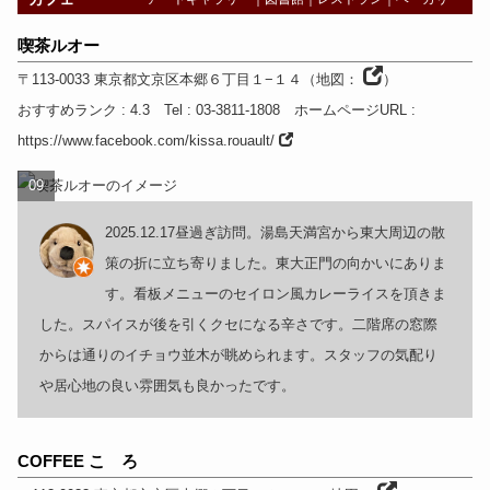
喫茶ルオー
〒113-0033
東京都
文京区本郷６丁目１−１４
（
地図：
）
おすすめランク
: 4.3
Tel
: 03-3811-1808
ホームページURL
:
https://www.facebook.com/kissa.rouault/
09
2025.12.17昼過ぎ訪問。湯島天満宮から東大周辺の散
策の折に立ち寄りました。東大正門の向かいにありま
す。看板メニューのセイロン風カレーライスを頂きま
した。スパイスが後を引くクセになる辛さです。二階席の窓際
からは通りのイチョウ並木が眺められます。スタッフの気配り
や居心地の良い雰囲気も良かったです。
COFFEE こゝろ