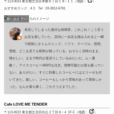
〒113-0033
東京都
文京区本郷６丁目１８−１１
（
地図：
）
おすすめランク
: 4.3
Tel
: 03-3812-6791
食べ歩きマン
発見してしまった激渋な純喫茶。これこれ！こう言う
お店を探していた。店内に一歩足を踏み入れると一瞬
で昭和にタイムスリップ。ソファ、テーブル、照明、
壁紙、どこを見ても昭和が残っている。おそらく当時のまま。
懐かしい。まるで時代が逆戻りしているみたいだ。ん～素
敵！。アイスコーヒー400円を注文。喫煙可能だが誰も吸ってい
ない。ありがたい。すぐに到着したコーヒーにはエリーゼも付
いてきた。嬉しい。コーヒーもしっかり苦味があって美味しか
った。なんか落ち着く。ごちそうさまでした。
Cafe LOVE ME TENDER
〒113-0023
東京都
文京区向丘２丁目８−４ 1F-C
（
地図：
）