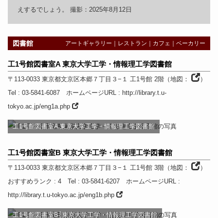
えするでしょう。 撮影：2025年8月12日
図書館
アートギャラリー
｜
レストラン
｜
カフェ
｜
ベーカリー
工1号館図書室A 東京大学工学・情報理工学図書館
〒113-0033
東京都
文京区本郷７丁目３−１ 工1号館 2階
（
地図：
）
Tel
: 03-5841-6087
ホームページURL
:
http://library.t.u-
tokyo.ac.jp/eng1a.php
工1号館図書室A 東京大学工学・情報理工学図書館
工1号館図書室B 東京大学工学・情報理工学図書館
〒113-0033
東京都
文京区本郷７丁目３−１ 工1号館 3階
（
地図：
）
おすすめランク
: 4
Tel
: 03-5841-6207
ホームページURL
:
http://library.t.u-tokyo.ac.jp/eng1b.php
工1号館図書室B│東京大学工学・情報理工学図書館