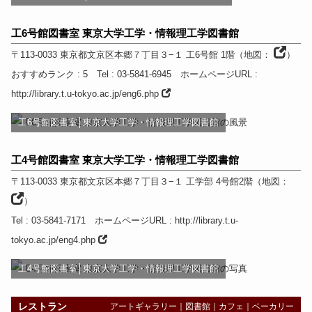
工6号館図書室 東京大学工学・情報理工学図書館
〒113-0033
東京都
文京区本郷７丁目３−１ 工6号館 1階
（
地図：
）
おすすめランク
: 5
Tel
: 03-5841-6945
ホームページURL
:
http://library.t.u-tokyo.ac.jp/eng6.php
工6号館図書室│東京大学工学・情報理工学図書館
工4号館図書室 東京大学工学・情報理工学図書館
〒113-0033
東京都
文京区本郷７丁目３−１ 工学部 4号館2階
（
地図：
）
Tel
: 03-5841-7171
ホームページURL
:
http://library.t.u-
tokyo.ac.jp/eng4.php
工4号館図書室│東京大学工学・情報理工学図書館
レストラン
アートギャラリー
｜
図書館
｜
カフェ
｜
ベーカリー