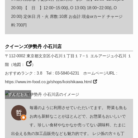
20:00) 【 日 】12:00~15:00(L.O 13:00) 18:00~22:00(L.O
20:00) 定休日:月・火 席数:10席 お会計:現金orカード チャージ
料:700円
クイーンズ伊勢丹 小石川店
〒112-0002
東京都
文京区小石川１丁目１７−１ エルアージュ小石川 １
階
（
地図：
）
おすすめランク
: 3.8
Tel
: 03-5840-6231
ホームページURL
:
https://www.im-food.co.jp/shops/koishikawa.html
ずんだもん
毎週のように利用させていただいてます。 野菜も魚も
お肉も新鮮なことがほとんどで、お惣菜もおいしいで
す。珍しい食材やなかなか売ってない調味料、たまに
出会える魚の加工品販売なども魅力的です。 レジ係の方々も丁