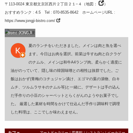
〒113-0024
東京都
文京区西片２丁目２１−４
（
地図：
）
おすすめランク
: 4.5
Tel
: 070-8535-8642
ホームページURL
:
https://www.jongji-bistro.com/
bistro JONGJI
夏のランチをいただきました。メインは肉と魚を選べ
ます。今日はお肉を選択。前菜は牛すね肉と白クラゲ
のナムル、メインは和牛A4ランプ肉。柔らかく適度に
油がのっていて、隠し味の韓国味噌との相性は抜群でした。ご
飯はおかず(青梅のコチュジャン漬け、エゴマの葉の漬物、白キ
ムチ、ツルムラサキのナムル等)と一緒に。デザートは手の込ん
だ手作りの小豆のシャーベットとらくがんのようやお菓子でし
た。 厳選した素材を時間をかけて仕込んだ手作り調味料で調理
した料理は、ここでしか味わえません。
カフェ
アートギャラリー
｜
図書館
｜
レストラン
｜
ベーカリー