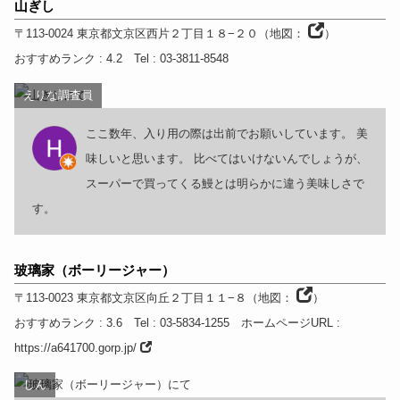
山ぎし
〒113-0024
東京都
文京区西片２丁目１８−２０
（
地図：
）
おすすめランク
: 4.2
Tel
: 03-3811-8548
えりな調査員
ここ数年、入り用の際は出前でお願いしています。 美
味しいと思います。 比べてはいけないんでしょうが、
スーパーで買ってくる鰻とは明らかに違う美味しさで
す。
玻璃家（ボーリージャー）
〒113-0023
東京都
文京区向丘２丁目１１−８
（
地図：
）
おすすめランク
: 3.6
Tel
: 03-5834-1255
ホームページURL
:
https://a641700.gorp.jp/
しん