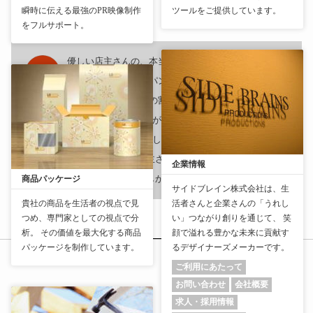
https://www.bakery-favore.net/
瞬時に伝える最強のPR映像制作
ツールをご提供しています。
をフルサポート。
Bakery・FAVORE
優しい店主さんの、本当に美味しいパン屋さんです。
はじめに、私は普段パンは食べません。大手のさほど
美味しくないし、その割に高いなーと思ってるからで
す。 レビューが良かった&お店が開いていたので立ち寄りまし
たが、買ってみたらとても美味しい、そしてリーズナブ
ル！！！ すごく人柄のよい店主さんでアットホーム感がまた再
企業情報
訪をそそります。 すごく美味しかったです、また利用します
商品パッケージ
サイドブレイン株式会社は、生
貴社の商品を生活者の視点で見
活者さんと企業さんの「うれし
つめ、専門家としての視点で分
い」つながり創りを通じて、 笑
析。 その価値を最大化する商品
顔で溢れる豊かな未来に貢献す
パッケージを制作しています。
るデザイナーズメーカーです。
ご利用にあたって
お問い合わせ
会社概要
求人・採用情報