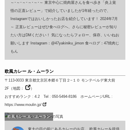
～･～･～･～･～･～ 東京中心に焼肉屋さんを食べ歩き「炎上覚
悟の正直レビュー」で紹介していましたが1年経ったので、
Instagramではおいしかったお店を紹介しています！ 2024年7月
～ 正直レビューはぜひ食べログへ、さらに秘密レビューが知り
たい方はDMください！ 気になったらフォロー、保存、いいねお
願いします Instagram：@47yakiniku_jimon 食べログ：47焼肉じ
もん
欧風カレー ル・ムーラン
〒113-0033
東京都
文京区本郷６丁目２−１０ モンテベルデ東大前
2F
（
地図：
）
おすすめランク
: 4.2
Tel
: 050-5494-8186
ホームページURL
:
https://www.moulin.jp/
欧風カレー ル・ムーラン
東大の目の前にあるカレーのお店。 欧風カレーを提供