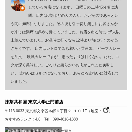
しているお店になります。 日曜日の11時45分頃に訪
問。店内は6割ほどの人の入り。ただその後あっとい
う間に満席になりました。その後も引っ切り無しにお客さんか
が来ては満席で諦めて帰っていました。お店を出る時には5人以
上並んでいました。お昼時に行くなら12時より前に行くのが良
さそうです。 店内はレトロで落ち着いた雰囲気。 ビーフカレー
を注文。 欧風カレーですが、思ったよりは甘くない。ただ、コ
クが深く美味しい。ごろりと柔らかいお肉がこれまた美味し
い。 支払いはセルフになっており、あらゆる支払いに対応して
いました。
抹茶共和国 東京大学正門前店
〒113-0033
東京都
文京区本郷６丁目２−１０ 1F
（
地図：
）
おすすめランク
: 4.6
Tel
: 090-4818-1888
抹茶共和国 東京大学正門前店