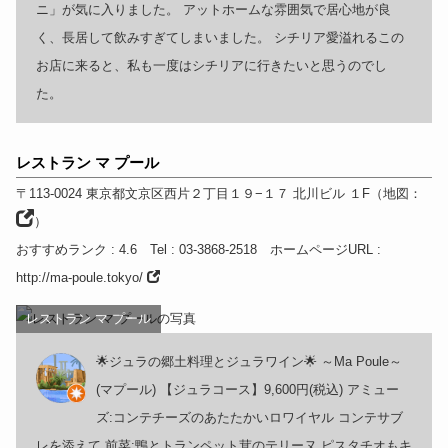
ニ」が気に入りました。 アットホームな雰囲気で居心地が良
く、長居して飲みすぎてしまいました。 シチリア愛溢れるこの
お店に来ると、私も一度はシチリアに行きたいと思うのでし
た。
レストラン マ プール
〒113-0024
東京都
文京区西片２丁目１９−１７ 北川ビル
１F
（
地図：
）
おすすめランク
: 4.6
Tel
: 03-3868-2518
ホームページURL
:
http://ma-poule.tokyo/
レストラン マ プール
🌟ジュラの郷土料理とジュラワイン🌟 ～Ma Poule～
(マプール) 【ジュラコース】9,600円(税込) アミュー
ズ:コンテチーズのあたたかいロワイヤル コンテサブ
レを添えて 前菜:鴨とトランペット茸のテリーヌ ピスタチオもキ