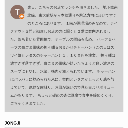
先日、こちらのお店でランチを頂きました。 地下鉄南
北線、東大前駅から本郷通りを駒込方向に歩いてすぐ
のところにあります。 １階が調理場のみなので、テイ
クアウト専門と勘違しお店の方に聞くと２階に案内されまし
た。落ち着いた雰囲気で、テーブルの間隔も広め。 ハーフ＆ハ
ーフの白ごま風味の担々麺＆おまかせチャーハン（この日はズ
ワイ蟹とレタスのチャーハン）１，１００円を注文。 担々麺は
濃すぎず薄すぎず、白ごまの風味が効いたちょうど良い濃さの
スープにもやし、水菜、挽肉が添えられています。 チャーハン
はパラパラに炒められた米に、蟹肉とレタスがしっとり感を与
えていて、絶妙な歯触り。お皿が深いので見た目よりボリュー
ムがあります。 ちょっと硬めの杏仁豆腐で食事を締めくくり。
ごちそうさまでした。
JONGJI