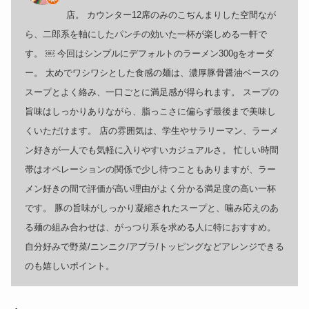
店。 カウンター12席のみのこぢんまりした空間なが
ら、二郎系を軸にしたパンチの効いた一杯が楽しめる一軒で
す。 ￼ 今回はシンプルにデフォルトのラーメン300gをオーダ
ー。 太めでワシワシとした食感の麺は、濃厚豚骨醤油ベースの
スープとよく絡み、一口ごとに満足感が得られます。 スープの
旨味はしっかりありながら、脂っこさに偏らず最後まで美味し
くいただけます。 店の雰囲気は、学生やサラリーマン、ラーメ
ン好きが一人でも気軽に入りやすいカジュアルさ。 忙しい時間
帯はオペレーションの関係で少し待つこともありますが、ラー
メン好きの間で評価が高い理由がよく分かる満足度の高い一杯
です。 豚の旨味がしっかり凝縮されたスープと、噛み応えのあ
る麺の組み合わせは、がっつり系を求める人に特におすすめ。
自分好みで野菜/ニンニク/アブラ/トッピングなどアレンジできる
のも嬉しいポイント。