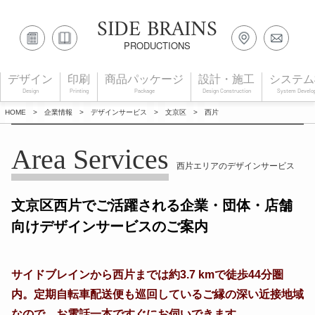
SIDE BRAINS
PRODUCTIONS
デザイン
印刷
商品パッケージ
設計・施工
システム
Design
Printing
Package
Design Construction
System Develo
HOME
>
企業情報
>
デザインサービス
>
文京区
>
西片
Area Services
西片エリアのデザインサービス
文京区西片でご活躍される企業・団体・店舗
向けデザインサービスのご案内
サイドブレインから西片までは約3.7 kmで徒歩44分圏
内。定期自転車配送便も巡回しているご縁の深い近接地域
なので、お電話一本ですぐにお伺いできます。