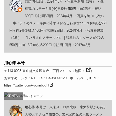
◎訪問4回目：2024年5月 ・写真を追加（1枚） ・銘
柄鶏のステーキ丼(小)＠税込450円＋肉2倍＠＋税込
300円 ◎訪問3回目：2024年4月 ・写真を追加（2枚）
・牛ハラミのステーキ丼(小│すりおろしわさびソース)＠税込550
円＋肉2倍＠税込400円 ◎訪問2回目：2024年4月 ・写真を追加
（2枚） ・牛ハラミのステーキ丼(小│和風おろしソース)＠税込
550円＋肉1.5倍＠税込200円 ◎訪問1回目：2017年8月
用心棒 本号
〒113-0023
東京都
文京区向丘１丁目２０−６
（
地図：
）
おすすめランク
: 4.1
Tel
: 03-3817-0120
ホームページURL
:
https://twitter.com/youjinbouH
KENTA k
用心棒 本号は、東京メトロ南北線・東大前駅から徒歩
30秒とアクセス抜群の、文京区向丘の人気ラーメン