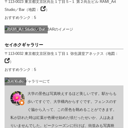
〒113-0023
東京都
文京区向丘１丁目５−１ 第２向丘ビル RAMI_Art
Studio／Bar
（
地図：
）
おすすめランク
: 5
RAMI_Art Studio／Bar
セイホクギャラリー
〒113-0032
東京都
文京区弥生１丁目１ 弥生講堂アネックス
（
地図：
）
おすすめランク
: 5
Jun Kudo
大学の景色は写真映えするほど美しいです。駅からも
歩いてすぐで、大学構内からすぐです。フェンスのす
ぐ脇から入って、この景色を眺めることができます。
私が訪れた時は紅葉が色褪せ始めた頃だったせいか、人はあま
りいませんでした。ピークシーズンに行けば、街並みも写真映