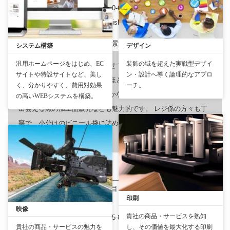
おすすめランク
: 3.8
Tel
: 03-5840-6231
ホームページURL
:
https://www.im-food.co.jp/shops/koishikawa.html
ずんだもん
システム構築
デザイン
汎用ホームページをはじめ、EC
装飾の域を超えた実戦型デザイ
毎週のように利用させていただいてます。 野菜も魚も
サイトや特設サイトなど、美し
ン・設計へ導く論理的なアプロ
お肉も新鮮なことがほとんどで、お惣菜もおいしいで
く、分かりやすく、費用対効果
ーチ。
す。珍しい食材やなかなか売ってない調味料、たまに
の高いWEBシステムを構築。
出会える魚の加工品販売なども魅力的です。 レジ係の方々も丁
寧で、小分けのビニール袋に詰めていただけるのも助かりま
す。
Bakery・FAVORE
〒112-0001
東京都
文京区白山２丁目１−１４ ライオンズマンション白
印刷
山第３
（
地図：
）
映像
貴社の商品・サービスを熟知
おすすめランク
: 4.1
Tel
: 03-5615-8757
ホームページURL
:
貴社の商品・サービスの魅力を
し、その価値を最大化する印刷