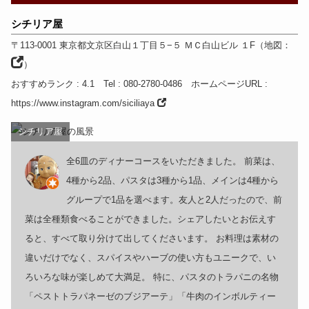
シチリア屋
〒113-0001
東京都
文京区白山１丁目５−５ ＭＣ白山ビル １F
（
地図：
）
おすすめランク
: 4.1
Tel
: 080-2780-0486
ホームページURL
:
https://www.instagram.com/siciliaya
シチリア屋
全6皿のディナーコースをいただきました。 前菜は、
4種から2品、パスタは3種から1品、メインは4種から
グループで1品を選べます。友人と2人だったので、前
菜は全種類食べることができました。シェアしたいとお伝えす
ると、すべて取り分けて出してくださいます。 お料理は素材の
違いだけでなく、スパイスやハーブの使い方もユニークで、い
ろいろな味が楽しめて大満足。 特に、パスタのトラパニの名物
「ペストトラパネーゼのブジアーテ」「牛肉のインボルティー