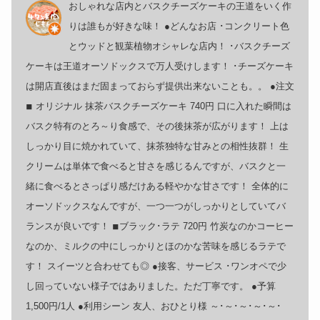
おしゃれな店内とバスクチーズケーキの王道をいく作
りは誰もが好きな味！ ●どんなお店 ･コンクリート色
とウッドと観葉植物オシャレな店内！ ･バスクチーズ
ケーキは王道オーソドックスで万人受けします！ ･チーズケーキ
は開店直後はまだ固まっておらず提供出来ないことも。。 ●注文
◾︎ オリジナル 抹茶バスクチーズケーキ 740円 口に入れた瞬間は
バスク特有のとろ～り食感で、その後抹茶が広がります！ 上は
しっかり目に焼かれていて、抹茶独特な甘みとの相性抜群！ 生
クリームは単体で食べると甘さを感じるんですが、バスクと一
緒に食べるとさっぱり感だけある軽やかな甘さです！ 全体的に
オーソドックスなんですが、一つ一つがしっかりとしていてバ
ランスが良いです！ ◾︎ブラック･ラテ 720円 竹炭なのかコーヒー
なのか、ミルクの中にしっかりとほのかな苦味を感じるラテで
す！ スイーツと合わせても◎ ●接客、サービス ･ワンオペで少
し回っていない様子ではありました。ただ丁寧です。 ●予算
1,500円/1人 ●利用シーン 友人、おひとり様 ～･～･～･～･～･