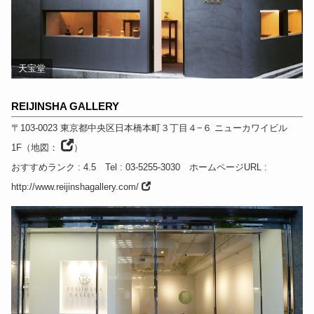
天宝堂
REIJINSHA GALLERY
〒103-0023
東京都
中央区日本橋本町３丁目４−６ ニューカワイビル
1F
（
地図：
）
おすすめランク
: 4.5
Tel
: 03-5255-3030
ホームページURL
:
http://www.reijinshagallery.com/