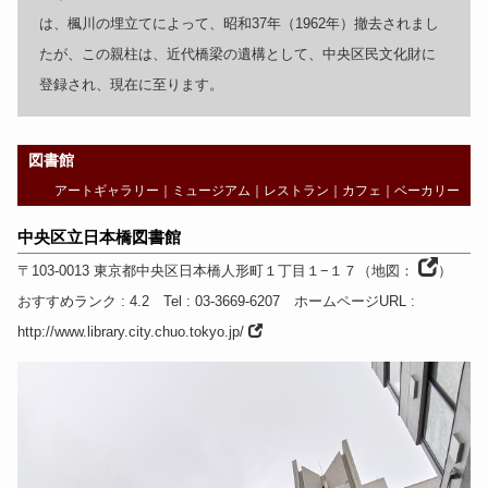
は、楓川の埋立てによって、昭和37年（1962年）撤去されまし
たが、この親柱は、近代橋梁の遺構として、中央区民文化財に
登録され、現在に至ります。
図書館
アートギャラリー
｜
ミュージアム
｜
レストラン
｜
カフェ
｜
ベーカリー
中央区立日本橋図書館
〒103-0013
東京都
中央区日本橋人形町１丁目１−１７
（
地図：
）
おすすめランク
: 4.2
Tel
: 03-3669-6207
ホームページURL
:
http://www.library.city.chuo.tokyo.jp/