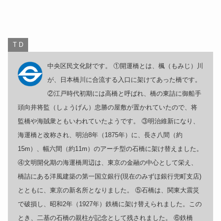
T D
中央区民文化財です。 ①開運橋とは、楓（もみじ）川
が、日本橋川に合流する入口に架けてあった橋です。
②江戸時代初期には高橋と呼ばれ、橋の東詰に御船手
頭向井将監（しょうげん）忠勝の屋敷が置かれていたので、将
監橋や海賊衆ともいわれていたようです。 ③明治維新になり、
海運橋と改称され、明治8年（1875年）に、長さ八間（約
15m）、幅六間（約11m）のアーチ型の石橋に架け替えました。
④文明開化期の海運橋周辺は、東京の金融の中心として栄え、
橋詰にある洋風建築の第一国立銀行(現在のみずほ銀行兜町支店)
とともに、東京の新名所となりました。 ⑤石橋は、関東大震災
で破損し、昭和2年（1927年）鉄橋に架け替えられました。この
とき、二基の石橋の親柱が記念として残されました。 ⑥鉄橋