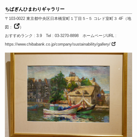
ちばぎんひまわりギャラリー
〒103-0022
東京都
中央区日本橋室町１丁目５−５ コレド室町３ 4F
（
地
図：
）
おすすめランク
: 3.9
Tel
: 03-3270-8898
ホームページURL
:
https://www.chibabank.co.jp/company/sustainability/gallery/