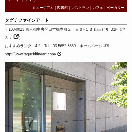
ミュージアム
｜
図書館
｜
レストラン
｜
カフェ
｜
ベーカリー
タグチファインアート
〒103-0023
東京都
中央区日本橋本町２丁目６−１３ 山三ビル B1F
（
地
図：
）
おすすめランク
: 4.2
Tel
: 03-5652-3660
ホームページURL
:
http://www.taguchifineart.com/