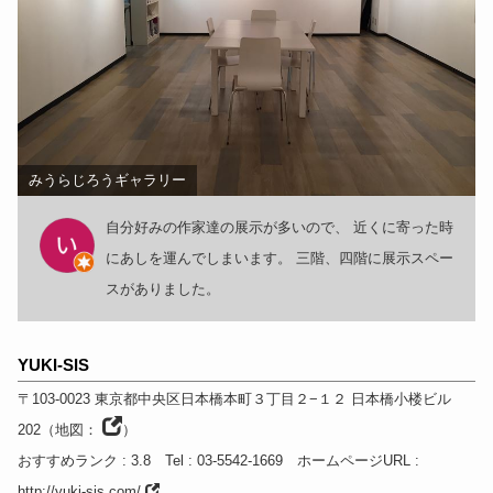
みうらじろうギャラリー
自分好みの作家達の展示が多いので、 近くに寄った時
にあしを運んでしまいます。 三階、四階に展示スペー
スがありました。
YUKI-SIS
〒103-0023
東京都
中央区日本橋本町３丁目２−１２ 日本橋小楼ビル
202
（
地図：
）
おすすめランク
: 3.8
Tel
: 03-5542-1669
ホームページURL
:
http://yuki-sis.com/