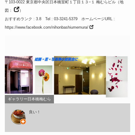
〒103-0022
東京都
中央区日本橋室町１丁目１３−１ 梅むらビル
（
地
図：
）
おすすめランク
: 3.8
Tel
: 03-3241-5379
ホームページURL
:
https://www.facebook.com/nihonbashiumemura/
ギャラリー日本橋梅むら
良い！