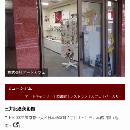
株式会社アートカフェ
ミュージアム
アートギャラリー
｜
図書館
｜
レストラン
｜
カフェ
｜
ベーカリー
三井記念美術館
〒103-0022
東京都
中央区日本橋室町２丁目１−１ 三井本館 7階
（
地
図：
）