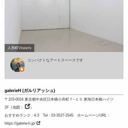
人形町Vision's
コンパクトなアートスペースです
galerieH (ガルリアッシュ)
〒103-0024
東京都
中央区日本橋小舟町７−１３ 東海日本橋ハイツ
2F
（
地図：
）
おすすめランク
: 4.3
Tel
: 03-3527-2545
ホームページURL
:
https://galerie-h.jp/