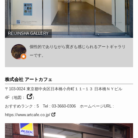
REIJINSHA GALLERY
個性的でありながら寛ぎも感じられるアートギャラリ
ーです。
株式会社 アートカフェ
〒103-0024
東京都
中央区日本橋小舟町１１−１３ 日本橋ＮＹビル
4F
（
地図：
）
おすすめランク
: 5
Tel
: 03-3660-0306
ホームページURL
:
https://www.artcafe.co.jp/