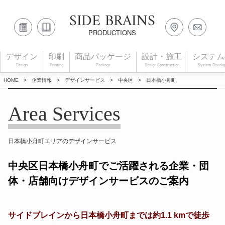
SIDE BRAINS
PRODUCTIONS
デザイン
印刷
商品パッケージ
設計・施工
システム
Design
Printing
Package
Design Construction
System Develo
HOME
>
企業情報
>
デザインサービス
>
中央区
>
日本橋小舟町
Area Services
日本橋小舟町エリアのデザインサービス
中央区日本橋小舟町でご活躍される企業・団
体・店舗向けデザインサービスのご案内
サイドブレインから日本橋小舟町までは約1.1 kmで徒歩