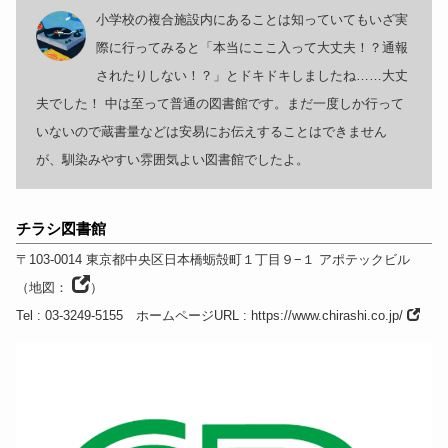
小学校の複合施設内にあることは知っていてもいざ実
際に行ってみると「本当にここ入って大丈夫！？通報
されたりしない！？」とドキドキしましたね……大丈
夫でした！ 中は至って普通の図書館です。まだ一度しか行って
いないので蔵書量などは安易にお伝えすることはできません
が、馴染みやすい雰囲気よい図書館でしたよ。
チラシ図書館
〒103-0014
東京都
中央区日本橋蛎殻町１丁目９−１
アポテックビル
（
地図：
）
Tel
: 03-3249-5155
ホームページURL
:
https://www.chirashi.co.jp/