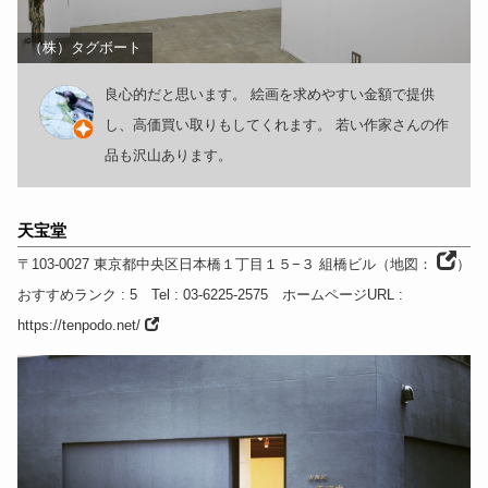
（株）タグボート
良心的だと思います。 絵画を求めやすい金額で提供
し、高価買い取りもしてくれます。 若い作家さんの作
品も沢山あります。
天宝堂
〒103-0027
東京都
中央区日本橋１丁目１５−３ 組橋ビル
（
地図：
）
おすすめランク
: 5
Tel
: 03-6225-2575
ホームページURL
:
https://tenpodo.net/