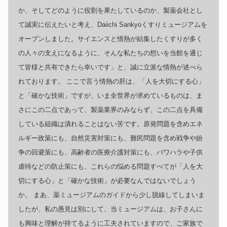
か、そしてどのように役割を果たしているのか、製薬会社とし
て誠実に伝えたいと考え、Daiichi Sankyoくすりミュージアムを
オープンしました。サイエンスと情熱が結集したくすりが多く
の人々の支えになるように、そんな私たちの想いを当館を通じ
て皆様と共有できたら幸いです」と、誠に立派な情熱が述べら
れております。 ここで言う情熱の肝は、「人を大切にする心」
と「確かな技術」ですが、いま全世界が求めているものは、ま
さにこの二点であって、製薬業界のみならず、この二点を具備
している組織は潰れることはない筈です。原発問題を含めエネ
ルギー政策にも、自然災害対策にも、難民問題を含め戦争や紛
争の回避策にも、高齢者の医療介護対策にも、パワハラや子供
虐待などの防止策にも、これらの悩める問題すべてが「人を大
切にする心」と「確かな技術」が必要なんではないでしょう
か。 まあ、薬ミュージアムのガイドから少し脱線してしまいま
したが、私の愚見は別にして、当ミュージアムは、お子さんに
も興味と理解が持てるように工夫されていますので、ご家族で