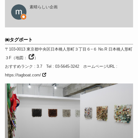
素晴らしい企画
㈱タグボート
〒103-0013
東京都
中央区日本橋人形町３丁目６−６ No.R 日本橋人形町
３F
（
地図：
）
おすすめランク
: 3.7
Tel
: 03-5645-3242
ホームページURL
:
https://tagboat.com/