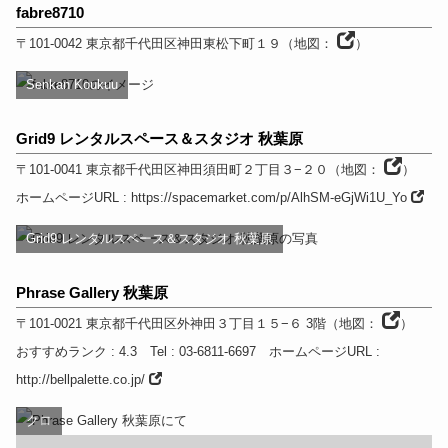
fabre8710
〒101-0042
東京都
千代田区神田東松下町１９
（
地図：
）
Senkan Koukuu
Grid9 レンタルスペース＆スタジオ 秋葉原
〒101-0041
東京都
千代田区神田須田町２丁目３−２０
（
地図：
）
ホームページURL
:
https://spacemarket.com/p/AlhSM-eGjWi1U_Yo
Grid9 レンタルスペース＆スタジオ 秋葉原
Phrase Gallery 秋葉原
〒101-0021
東京都
千代田区外神田３丁目１５−６ 3階
（
地図：
）
おすすめランク
: 4.3
Tel
: 03-6811-6697
ホームページURL
:
http://bellpalette.co.jp/
クロ