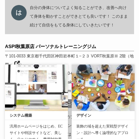
自分の身体についてよく知ることができ、改善へ向け
て身体を動かすことができとても良いです！ このまま
続けて自信をもてる身体にしていきたいです！
ASPI秋葉原店 パーソナルトレーニングジム
〒101-0033
東京都
千代田区神田岩本町１−２３ VORT秋葉原Ⅲ 2階
（
地
図：
）
おすすめランク
: 4.9
Tel
: 03-6260-6366
ホームページURL
:
https://aspirest.com/access/tokyo/akihabara/?
utm_source=akihabara&utm_id=gpm
ASPI秋葉原店 パーソナルトレーニングジム
システム構築
デザイン
最初は食事指導付きのプランを契約ししていて、その
後は月1-2回のレッスンで継続してます。もう5ヶ月で
汎用ホームページをはじめ、EC
装飾の域を超えた実戦型デザイ
サイトや特設サイトなど、美し
ン・設計へ導く論理的なアプロ
す。 トレーナーさんはプロな筋トレと体管理の知識を