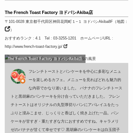
The French Toast Factory ヨドバシAkiba店
〒101-0028
東京都
千代田区神田花岡町１−１ ヨドバシAkiba8F
（
地図：
）
おすすめランク
: 4.1
Tel
: 03-3255-1201
ホームページURL
:
http://www.french-toast-factory.jp/
The French Toast Factory ヨドバシAkiba店
フレンチトーストとパンケーキを中心に多彩なメニュ
ーを楽しめるカフェ。メニューを見ればどれも魅力的
な内容でかなり迷いました。 バナナのフレンチトース
トと黒胡麻のパンケーキを分け合っていただきました。 フレン
チトーストはオリジナルの丸型厚切りパンにアパレイユをたっ
ぷりと浸みこませ、じっくりと香ばしく焼き上げた一品。パン
ケーキが甘すぎ・重たすぎな方におすすめですね。キャラメリ
ゼのバナナが甘くて幸せです♡ 黒胡麻のパンケーキは白玉団子