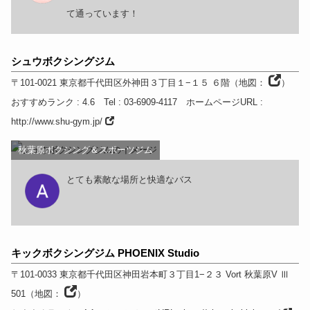
て通っています！
シュウボクシングジム
〒101-0021
東京都
千代田区外神田３丁目１−１５ ６階
（
地図：
）
おすすめランク
: 4.6
Tel
: 03-6909-4117
ホームページURL
:
http://www.shu-gym.jp/
秋葉原ボクシング＆スポーツジム
とても素敵な場所と快適なバス
キックボクシングジム PHOENIX Studio
〒101-0033
東京都
千代田区神田岩本町３丁目1−２３ Vort 秋葉原V Ⅲ
501
（
地図：
）