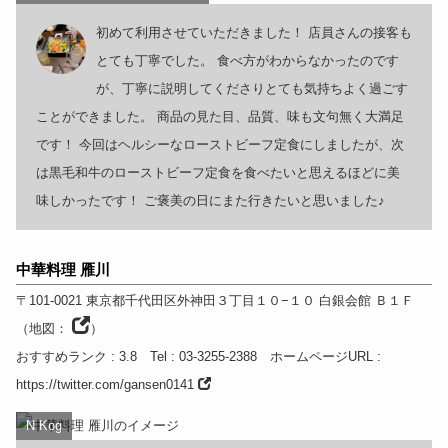
初めて利用させていただきました！ 店員さんの接客も
とても丁寧でした。 食べ方がわからなかったのです
が、丁寧に説明してくださりとても気持ちよく過ごす
ことができました。 商品の見た目、品質、味も文句無く大満足
です！ 今回はヘルシーなローストビーフ定食にしましたが、次
は黒毛和牛のローストビーフ定食を食べたいと思えるほどに美
味しかったです！ ご褒美の日にまた行きたいと思いました♪
中華料理 雁川
〒101-0021
東京都
千代田区外神田３丁目１０−１０ 白銀会館 Ｂ１Ｆ
（
地図：
）
おすすめランク
: 3.8
Tel
: 03-3255-2388
ホームページURL
:
https://twitter.com/gansen0141
N Kog