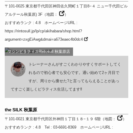
〒101-0025
東京都
千代田区神田佐久間町１丁目8−４ ニュー千代田ビル
アルテール秋葉原) 3F
（
地図：
）
おすすめランク
: 4.8
ホームページURL
:
https://rintosull.jp/lp/cp/akihabara/shop.html?
argument=zxgEiAwg&dmai=a673eaec4b0dc4
マシンピラティスRintosull 秋葉原店
トレーナーさんがすごくわかりやすくサポートしてく
れるので初心者でも安心です。通い始めて2ヶ月目で
すが、周りから痩せた?と言ってもらえることがあっ
てすごく楽しくピラティス生活してます‼︎
the SILK 秋葉原
〒101-0021
東京都
千代田区外神田１丁目１８−１９ 6階
（
地図：
）
おすすめランク
: 4.8
Tel
: 03-6691-8369
ホームページURL
: