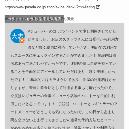
https://www.pasela.co.jp/shop/akiba_denki/?mb-listing
カラオケパセラ 秋葉原電気街店
Vチューバーのコラボイベントで少し利用させていた
だきました。 お店のスタッフさんには受付から利用方
法など凄く親切に対応していただき、初めての利用で
もスムーズにチェックインすることができました！ 施設内は清
潔感あって過ごしやすかったです。 料理の味は自信を持ってい
ることを全面的にアピールしていただけあり、凄く美味しかっ
たです！！ 基本的にはカラオケ店であり、部屋の利用料はかか
りますが、普通に飲食店として利用する事も可能だったので、
今度はレギュラーの食事メニューや名物のハニトーを目的に利
用したいと思っています！ 【追記】 ハニトーとレギュラーのフ
ードメニューがどうしても気になったので、この日からあまり
間を空けないまま行ってきましたw 通常の予約方法だとコース
がめちゃめちゃ多くて迷うのですが、通常で大丈夫な利用方法