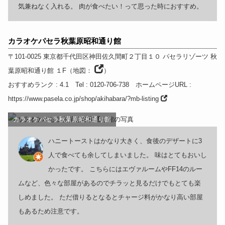
気兼ねなく入れる。 肉が食べたい！って思った時におすすめ。
カラオケパセラ秋葉原昭和通り館
〒101-0025
東京都
千代田区神田佐久間町２丁目１０ パセラリゾーツ 秋
葉原昭和通り館 １F
（
地図：
）
おすすめランク
: 4.1
Tel
: 0120-706-738
ホームページURL
:
https://www.pasela.co.jp/shop/akihabara/?mb-listing
カラオケパセラ秋葉原昭和通り館
ハニートーストはかなり大きく、食後のデザートに3
人で食べても余してしまいました。 味はとてもおいし
かったです。 こちらにはエヴァルームやFF14のルー
ムなど、色々な部屋があるのでチラッと見るだけでもとても楽
しめました。 ただ借りるとなるとチャージ料がかなり高い部屋
もあるため注意です。