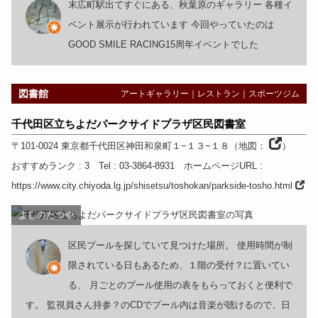
末広町駅出てすぐにある、秋葉原のギャラリー 各種イ
ベント展示が行われています 今回やっていたのは
GOOD SMILE RACING15周年イベントでした
図書館
アートギャラリー
｜
レストラン
｜
スポーツジム
千代田区立ちよだパークサイドプラザ区民図書室
〒101-0024
東京都
千代田区神田和泉町１−１３−１８
（
地図：
）
おすすめランク
: 3
Tel
: 03-3864-8931
ホームページURL
:
https://www.city.chiyoda.lg.jp/shisetsu/toshokan/parkside-tosho.html
よしのたつや
区民プールを探していて見つけた場所。 使用時間が制
限されている日もあるため、１階の受付？に置いてい
る、 月ごとのプール使用の表をもらっておくと便利で
す。 監視員さん持参？のCDでプール内は音楽が聴けるので、日