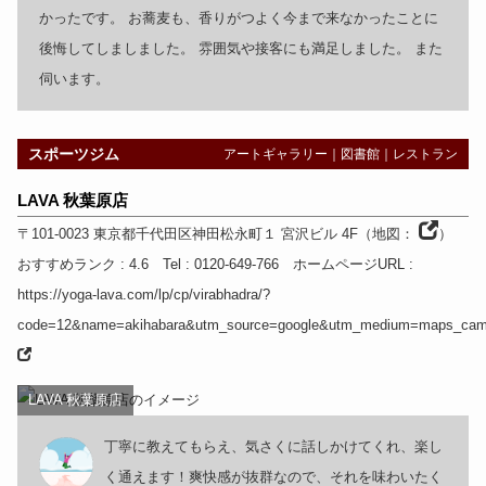
かったです。 お蕎麦も、香りがつよく今まで来なかったことに
後悔してしましました。 雰囲気や接客にも満足しました。 また
伺います。
スポーツジム
アートギャラリー
｜
図書館
｜
レストラン
LAVA 秋葉原店
〒101-0023
東京都
千代田区神田松永町１ 宮沢ビル 4F
（
地図：
）
おすすめランク
: 4.6
Tel
: 0120-649-766
ホームページURL
:
https://yoga-lava.com/lp/cp/virabhadra/?
code=12&name=akihabara&utm_source=google&utm_medium=maps_camp
LAVA 秋葉原店
丁寧に教えてもらえ、気さくに話しかけてくれ、楽し
く通えます！爽快感が抜群なので、それを味わいたく