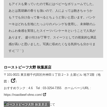
もアイスも乗っていたので私にはベビーなボリュームでした。
あとは黒胡麻の香りも強いので、人によっては飽きちゃうか
も？でも分け合って食べるとちょうど良いと思います。パンケ
ーキはどれも生地にたっぷりのメレンゲを使用し、未体験のふ
わふわ食感を実現したスイーツパンケーキということで人気が
あります。 盛り付けが丁寧で、スイーツとしての視覚的な満足
感が高いと思いました。写真に収めたくなる気持ちも分かりま
す♪( ´▽｀)
ローストビーフ大野 秋葉原店
〒101-0021
東京都
千代田区外神田１丁目２−３
土屋ビル 地下1階
（
地
図：
）
おすすめランク
: 4.6
Tel
: 03-3254-7355
ホームページURL
:
https://roastbeef-ohno.com/
ローストビーフ大野 秋葉原店