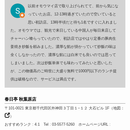
以前オモウマイ店で取り上げられてて、前から気にな
っていたお店。12-13時過ぎていたので空いていると
思い初訪店。13時半頃だと待ち1名ですぐに入れまし
た。オモウマでは、観光で来日している中国人が毎日来店して
チャーハン喰らっていたので、初訪店ではやはり定番の豚肉生
姜焼き炒飯を頼みました。濃厚な餡が掛かっていて炒飯の味は
全くしなかったので、濃厚な餡には白米でも良いのでは思って
しまいました。次は炒飯単体でも味わってみたいと思いした
が、この物価高のご時世に大盛り無料で1000円以下のランチ提
供は破格なので、サービスは満点です。
春日亭 秋葉原店
〒101-0021
東京都
千代田区外神田３丁目１−１２ 大石ビル 1F
（
地図：
）
おすすめランク
: 4.1
Tel
: 03-5577-5260
ホームページURL
: