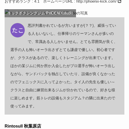
おすすめランク
: 4.1
ホームページURL
:
http://phoenix-kick.com/
キックボクシングジム PHOENIXstudio
悪評判書かれているが方いますが(？？)、威張ってい
る人もいないし、仕事帰りのリーマンさんが多いの
で、常識ある人しかいません。とても雰囲気が良く、
選手の人も怖いオーラ出さずとても謙虚で優しい。初心者です
が、クラスがあるので、楽しくトレーニングが出来ています。
ほかの某ジムに何か所か入会したがプロ選手が怖いオーラ出し
ながら、サンドバックを独占していたり、設備が良くなかった
のでフェニックスに入ってよかった。タイ人の先生も優しい～
クラスと自由に練習出来るジムが分かれているので、好きな様
に楽しめます。筋トレの設備もスタジアム？の隣に出来たので
使ってみます。
Rintosull 秋葉原店