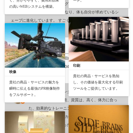
く、分かりやすく、費用対効果
ーチ。
持っていて、毎回のトレーニングに色々アドバイスを頂いてま
の高いWEBシステムを構築。
す。自分自身も筋トレが好きになり、体も自分が求めているシ
ェープに進化しています。 すごくASPIに感謝していてこれから
もよろしくお願いします🥹
HIGAKEN FITNESS
〒101-0041
東京都
千代田区神田須田町２丁目２−１
（
地図：
）
印刷
おすすめランク
: 4.5
Tel
: 070-2404-6358
映像
貴社の商品・サービスを熟知
HIGAKEN FITNESS
貴社の商品・サービスの魅力を
し、その価値を最大化する印刷
瞬時に伝える最強のPR映像制作
ツールをご提供しています。
パーソナルトレーニングをリーズナブルな価格で提
をフルサポート。
供。トレーナーの技術、資質は、高く、体力に合っ
た、効果的なトレーニングが受けられる。マシントレ
ーニングの機材は、充実。酸素カプセルの設備が特徴。ジム
は、4階にあるので、階段を使った準備運動もできる。トレーナ