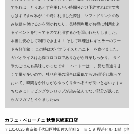
であれば、とりあえず利用したい時間分だけ予約すれば大丈夫
なはずですw 私がこの時に利用した際は、ソフトドリンクの飲
み放題を付けるかを聞かれたり、長時間利用がお得に利用出来
るイベントを行ってるので利用するかを聞かれたりしました。
本当に安心して利用できます！ そして料理はレギュラーのフー
ドも好印象！ この時はガパオライスとハニトーを食べました。
ガパオライスはお肉ゴロゴロでありながら野菜しっかり。 タイ
米のごはんも美味しかったです！ ハニトーは…、見た目通り甘
くて量が多いので、独り利用の場合は最低でも3時間分は取って
おいて、時間をかけながらゆっくり食べるのが良いと思いますw
ちなみにトッピングやシロップが染み込んでない部分が残った
らガツガツとイケましたww
カフェ・ベローチェ 秋葉原駅東口店
〒101-0025
東京都
千代田区神田佐久間町２丁目１９ 櫻岳ビル １階
（
地