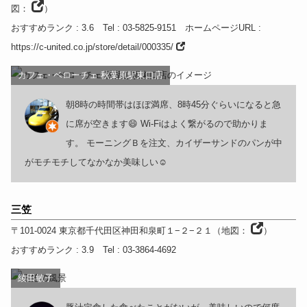
図：
）
おすすめランク
: 3.6
Tel
: 03-5825-9151
ホームページURL
:
https://c-united.co.jp/store/detail/000335/
カフェ・ベローチェ 秋葉原駅東口店
朝8時の時間帯はほぼ満席、8時45分ぐらいになると急
に席が空きます😄 Wi-Fiはよく繋がるので助かりま
す。 モーニングＢを注文、カイザーサンドのパンが中
がモチモチしてなかなか美味しい☺️
三笠
〒101-0024
東京都
千代田区神田和泉町１−２−２１
（
地図：
）
おすすめランク
: 3.9
Tel
: 03-3864-4692
綾田敏子