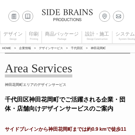
SIDE BRAINS
PRODUCTIONS
デザイン
印刷
商品パッケージ
設計・施工
システム
Design
Printing
Package
Design Construction
System Develo
HOME
>
企業情報
>
デザインサービス
>
千代田区
>
神田花岡町
Area Services
神田花岡町エリアのデザインサービス
千代田区神田花岡町でご活躍される企業・団
体・店舗向けデザインサービスのご案内
サイドブレインから神田花岡町までは約0.9 kmで徒歩11