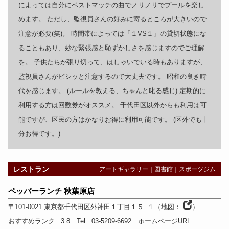
によっては自分にベストマッチの曲でノリノリでプールを楽し
めます。 ただし、監視員さんの好みに寄るところが大きいので
注意が必要(笑)。 時間帯によっては「１VS１」の貸切状態にな
ることもあり、妙な緊張感と恥ずかしさを感じますのでご理解
を。 子供たちが張り切って、はしゃいでいる時もありますが、
監視員さんがビシッと注意するので大丈夫です。 昭和の良き時
代を感じます。 (ルールを教える、ちゃんと叱る感じ) 定期的に
利用する方は回数券がオススメ。 千代田区以外からも利用は可
能ですが、区民の方はかなりお得に利用可能です。 (区外でも十
分お得です。)
レストラン
アートギャラリー
｜
図書館
｜
スポーツジム
ペッパーランチ 秋葉原店
〒101-0021
東京都
千代田区外神田１丁目１５−１
（
地図：
）
おすすめランク
: 3.8
Tel
: 03-5209-6692
ホームページURL
: