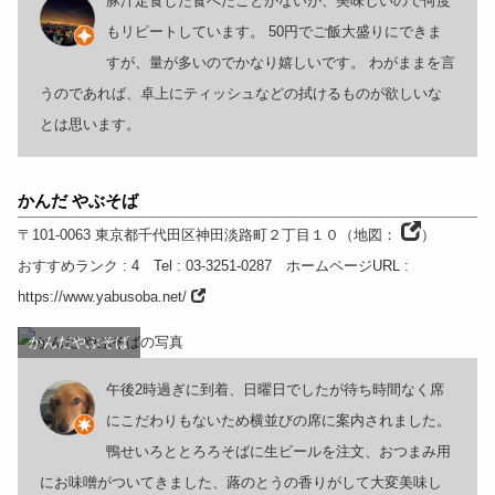
豚汁定食した食べたことがないが、美味しいので何度
もリピートしています。 50円でご飯大盛りにできま
すが、量が多いのでかなり嬉しいです。 わがままを言
うのであれば、卓上にティッシュなどの拭けるものが欲しいな
とは思います。
かんだ やぶそば
〒101-0063
東京都
千代田区神田淡路町２丁目１０
（
地図：
）
おすすめランク
: 4
Tel
: 03-3251-0287
ホームページURL
:
https://www.yabusoba.net/
かんだやぶそば
午後2時過ぎに到着、日曜日でしたが待ち時間なく席
にこだわりもないため横並びの席に案内されました。
鴨せいろととろろそばに生ビールを注文、おつまみ用
にお味噌がついてきました、蕗のとうの香りがして大変美味し