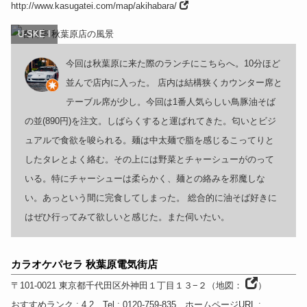
http://www.kasugatei.com/map/akihabara/
U-SKE I
今回は秋葉原に来た際のランチにこちらへ。10分ほど
並んで店内に入った。 店内は結構狭くカウンター席と
テーブル席が少し。今回は1番人気らしい鳥豚油そば
の並(890円)を注文。しばらくすると運ばれてきた。匂いとビジ
ュアルで食欲を唆られる。麺は中太麺で脂を感じるこってりと
したタレとよく絡む。その上には野菜とチャーシューがのって
いる。特にチャーシューは柔らかく、麺との絡みを邪魔しな
い。あっという間に完食してしまった。 総合的に油そば好きに
はぜひ行ってみて欲しいと感じた。また伺いたい。
カラオケパセラ 秋葉原電気街店
〒101-0021
東京都
千代田区外神田１丁目１３−２
（
地図：
）
おすすめランク
: 4.2
Tel
: 0120-759-835
ホームページURL
: