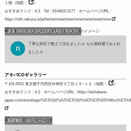
１階
（
地図：
）
おすすめランク
: 4.3
Tel
: 03-6810-2177
ホームページURL
:
https://mkt.rakuza.io/ja/home/none/none/none/none/none/none
楽座 | RAKUZA GALLERY LABO TOKYO
丁寧な対応で教えて頂きました☺ セル画綺麗でみとれ
ました☺
アキバCOギャラリー
〒101-0021
東京都
千代田区外神田３丁目１６−１２
（
地図：
）
おすすめランク
: 4.2
ホームページURL
:
https://akihabara-
japan.com/eventtags/%E3%82%A2%E3%82%AD%E3%83%90co%E
額賀敏史（ぬーしゃん）