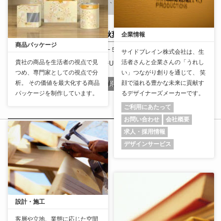
ーは、気さくで、親切。 行くと、柴犬が出迎えてくれる。
パーソナルトレーニングジム秋葉原アルティメイク
企業情報
商品パッケージ
〒110-0006
東京都
台東区秋葉原１−５ 6階
（
地図：
）
サイドブレイン株式会社は、生
貴社の商品を生活者の視点で見
活者さんと企業さんの「うれし
Tel
: 090-3743-7379
ホームページURL
:
https://altimake.net/
つめ、専門家としての視点で分
い」つながり創りを通じて、 笑
析。 その価値を最大化する商品
顔で溢れる豊かな未来に貢献す
パーソナルトレーニングジム秋葉原アルティメイク
パッケージを制作しています。
るデザイナーズメーカーです。
ご利用にあたって
お問い合わせ
会社概要
求人・採用情報
デザインサービス
設計・施工
客層や立地、業態に応じた空間