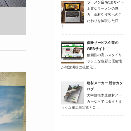
ラーメン店 WEBサイト
上質なラーメンの魅
力、食材や接客へのこ
だわりを体現した店
主…
保険サービス企業の
WEBサイト
信頼性の高いスタイリ
ッシュな色彩と優位性
が簡潔明瞭に視覚化…
建材メーカー 総合カタ
ログ
大中規模木造建材メー
カーならではダイナミ
ックな施工例写真とC…