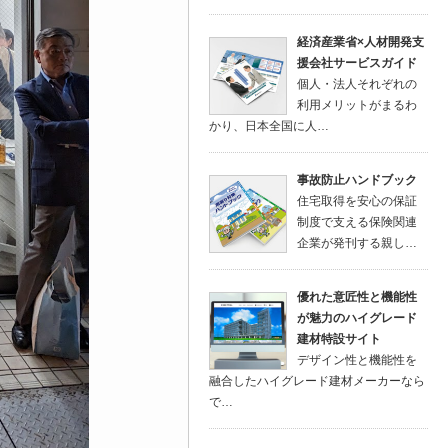
経済産業省×人材開発支
援会社サービスガイド
個人・法人それぞれの
利用メリットがまるわ
かり、日本全国に人…
事故防止ハンドブック
住宅取得を安心の保証
制度で支える保険関連
企業が発刊する親し…
優れた意匠性と機能性
が魅力のハイグレード
建材特設サイト
デザイン性と機能性を
融合したハイグレード建材メーカーなら
で…