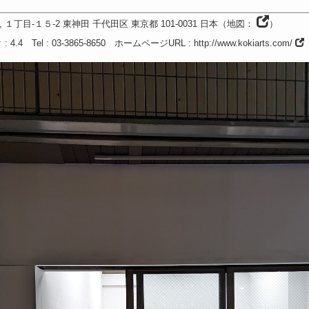
, １丁目-１５-2 東神田 千代田区
東京都
101-0031
日本
（
地図：
）
ク
: 4.4
Tel
: 03-3865-8650
ホームページURL
:
http://www.kokiarts.com/