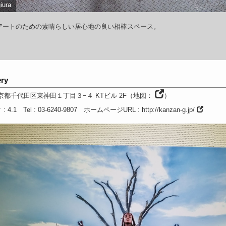
iura
アートのための素晴らしい居心地の良い相棒スペース。
ery
京都
千代田区東神田１丁目３−４ KTビル 2F
（
地図：
）
ク
: 4.1
Tel
: 03-6240-9807
ホームページURL
:
http://kanzan-g.jp/