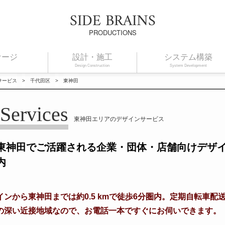
SIDE BRAINS
PRODUCTIONS
ケージ
設計・施工
システム構築
Design Construction
System Development
サービス
>
千代田区
>
東神田
Services
東神田エリアのデザインサービス
東神田でご活躍される企業・団体・店舗向けデザ
内
ンから東神田までは約0.5 kmで徒歩6分圏内。定期自転車配
の深い近接地域なので、お電話一本ですぐにお伺いできます。