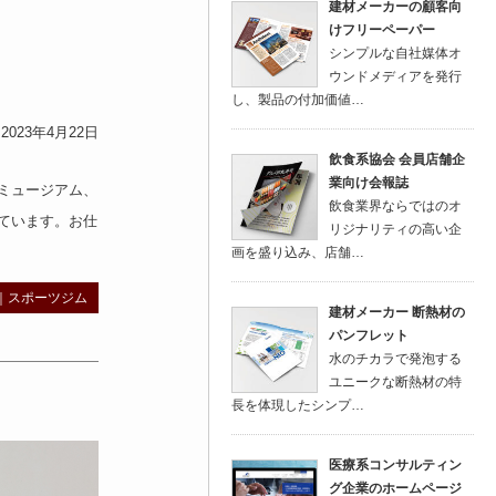
建材メーカーの顧客向
けフリーペーパー
シンプルな自社媒体オ
ウンドメディアを発行
し、製品の付加価値…
023年4月22日
飲食系協会 会員店舗企
業向け会報誌
ミュージアム
、
飲食業界ならではのオ
ています。お仕
リジナリティの高い企
画を盛り込み、店舗…
｜
スポーツジム
建材メーカー 断熱材の
パンフレット
水のチカラで発泡する
ユニークな断熱材の特
長を体現したシンプ…
医療系コンサルティン
グ企業のホームページ