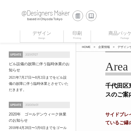
@Designers Maker
based in Chiyoda Tokyo
デザイン
印刷
商品パッ
Design
Printing
Package
HOME
>
企業情報
>
デザイン
UPDATE
2021/07/27
Area 
ビル設備の故障に伴う臨時休業のお
知らせ
2021年7月27日〜8月2日までをビル設
備の故障に伴う臨時休業とさせていた
千代田区
だきます。
スのご案
UPDATE
2020/04/01
2020年 ゴールデンウィーク休業
サイドブレイ
のお知らせ
ているご縁
2018年4月28日〜5月6日までをゴール