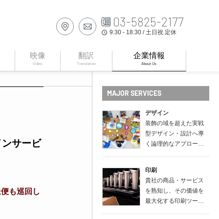
03-5825-2177
9:30 - 18:30 / 土日祝 定休
access_time
映像
翻訳
企業情報
Video
Translation
About Us
MAJOR SERVICES
デザイン
装飾の域を超えた実戦
型デザイン・設計へ導
インサービ
く論理的なアプロー…
印刷
貴社の商品・サービス
送便も巡回し
を熟知し、その価値を
最大化する印刷ツー…