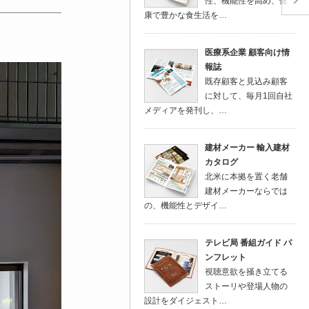
性、機能性を高め、健
康で豊かな食生活を…
医療系企業 顧客向け情
報誌
既存顧客と見込み顧客
に対して、毎月1回自社
メディアを発刊し、…
建材メーカー 輸入建材
カタログ
北米に本拠を置く老舗
建材メーカーならでは
の、機能性とデザイ…
テレビ局 番組ガイド パ
ンフレット
視聴意欲を掻き立てる
ストーリや登場人物の
設計をダイジェスト…