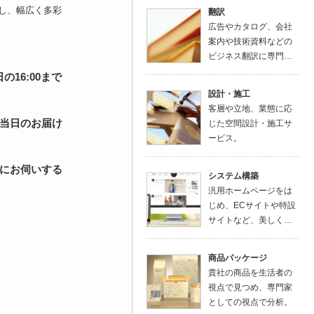
し、幅広く多彩
翻訳
広告やカタログ、会社
案内や技術資料などの
ビジネス翻訳に専門…
16:00まで
設計・施工
客層や立地、業態に応
当日のお届け
じた空間設計・施工サ
ービス。
にお伺いする
システム構築
汎用ホームページをは
じめ、ECサイトや特設
サイトなど、美しく…
商品パッケージ
貴社の商品を生活者の
視点で見つめ、専門家
としての視点で分析。