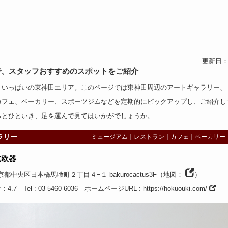
更新日：2
で、スタッフおすすめのスポットをご紹介
トいっぱいの東神田エリア。このページでは東神田周辺の
アートギャラリー
、
カフェ
、
ベーカリー
、
スポーツジム
などを定期的にピックアップし、ご紹介し
っとひといき、足を運んで見てはいかがでしょうか。
ラリー
ミュージアム
｜
レストラン
｜
カフェ
｜
ベーカリー
北欧器
京都
中央区日本橋馬喰町２丁目４−１
bakurocactus3F
（
地図：
）
ク
: 4.7
Tel
: 03-5460-6036
ホームページURL
:
https://hokuouki.com/