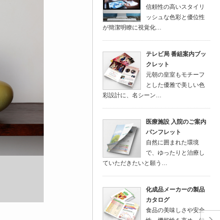
信頼性の高いスタイリ
ッシュな色彩と優位性
が簡潔明瞭に視覚化…
テレビ局 番組案内ブッ
クレット
元朝の皇室もモチーフ
とした優雅で美しい色
彩設計に、名シーン…
医療施設 入院のご案内
パンフレット
自然に囲まれた環境
で、ゆったりと治療し
ていただきたいと願う…
化成品メーカーの製品
カタログ
食品の美味しさや安全