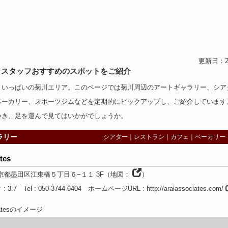
更新日：2
、スタッフおすすめのスポットをご紹介
トいっぱいの菊川エリア。このページでは菊川周辺の
アートギャラリー
、
シア
ベーカリー
、
スポーツジム
などを定期的にピックアップし、ご紹介しています
いき、足を運んで見てはいかがでしょうか。
ラリー
シアター
｜
レストラン
｜
カフェ
｜
ベーカリー
tes
京都
墨田区江東橋５丁目６−１１ 3F
（
地図：
）
ク
: 3.7
Tel
: 050-3744-6404
ホームページURL
:
http://araiassociates.com/