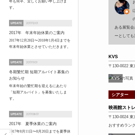
年も何卒、宜しくお願い申し上げま
す。
UPDATE
2017/12/01
ある展覧会
2017年 年末年始休業のご案内
ーとしても
2017年12月28日〜2018年1月4日までを
年末年始休業とさせていただきます。
KVS
UPDATE
2017/11/01
〒130-0022
東
冬期繁忙期 短期アルバイト募集の
お知らせ
KVS
年末年始の繁忙期を迎えるにあたり
「短期アルバイト」を募集いたしま
シアター
す。
映画館スト
UPDATE
2017/08/01
〒130-0024
東
2017年 夏季休業のご案内
おすすめラン
2017年8月11日〜8月20日までを夏季休