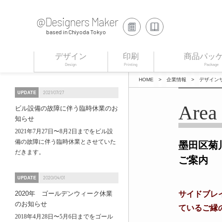
@Designers Maker
based in Chiyoda Tokyo
デザイン
印刷
商品パッ
Design
Printing
Package
HOME
>
企業情報
>
デザイン
UPDATE
2021/07/27
Area 
ビル設備の故障に伴う臨時休業のお
知らせ
2021年7月27日〜8月2日までをビル設
備の故障に伴う臨時休業とさせていた
墨田区菊
だきます。
ご案内
UPDATE
2020/04/01
2020年 ゴールデンウィーク休業
サイドブレイ
のお知らせ
ているご縁
2018年4月28日〜5月6日までをゴール