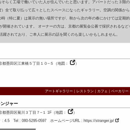
おそらく工場で働いていた人が住んでいたと思います。アパートだった３階の
ぼ）全て取り払って広々としたスペースになったギャラリー。空調の関係から
の時（特に夏）は展示の無い場所ですが、秋から次の年の春にかけては定期的
が開催されています。 オーナーの方は、京都の展覧会公募で採択されるなど
活躍されており、ご本人に展示の話を聞くのも楽しいかもしれません。
京都
墨田区江東橋５丁目１０−５
（
地図：
）
アートギャラリー
｜
レストラン
｜
カフェ
｜
ベーカリー
レンジャー
京都
墨田区菊川３丁目７−１ 1F
（
地図：
）
ク
: 4.5
Tel
: 080-5295-0597
ホームページURL
:
https://stranger.jp/