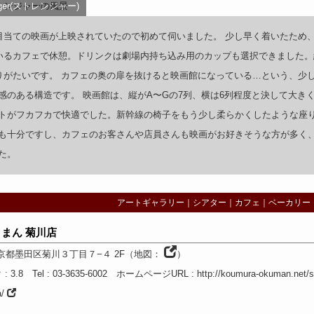
nger(ストレンジャー)
目当ての映画が上映されていたので初めて伺いました。 少し早く着いたため
いるカフェで休憩。ドリンクは劇場内持ち込み用のカップも選択できました。
りがたいです。 カフェの奥の扉を抜けると映画館になっている…という、少
感のある構造です。 映画館は、縦がA〜Gの7列、横は6列程度と決して大き
トがフカフカで快適でした。新幹線の椅子をもう少し柔らかくしたような座
も十分ですし、カフェのお客さんや店員さんも映画がお好きそうな方が多く
た。
アートギャラリー
｜
シアター
｜
カフェ
｜
ベーカリー
まん 菊川店
京都
墨田区菊川３丁目７−４ 2F
（
地図：
）
ク
: 3.8
Tel
: 03-3635-6002
ホームページURL
:
http://koumura-okuman.net/s
a/