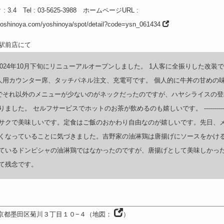
ク
: 3.4
Tel
: 03-5625-3988
ホームページURL
:
.yoshinoya.com/yoshinoya/spot/detail?code=ysn_061434
2024年10月下旬にリニューアルオープンしました。 1人客に全振りした改装で
人用カウンター席、タッチパネル注文、充電可です。 個人的に牛丼の甘めの
でそれ以外のメニューが少ないのがネックだったのですが、ハヤシライスの登
した。 セルフサービスでホットのお茶が飲めるのも嬉しいです。 ----------------
サクで美味しいです。定食はご飯のおかわり自由なのが嬉しいです。先日、
くなっていることに気づきました。吉野家の油淋鶏は唐揚げにソースをかけ
ているドンピシャの油淋鶏ではなかったのですが、唐揚げとして美味しかっ
て残念です。
京都
墨田区菊川３丁目１０−４
（
地図：
）