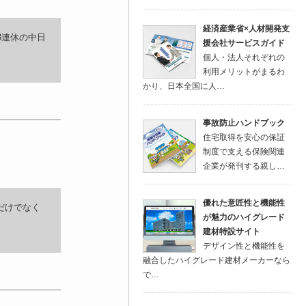
経済産業省×人材開発支
3連休の中日
援会社サービスガイド
個人・法人それぞれの
利用メリットがまるわ
かり、日本全国に人…
事故防止ハンドブック
住宅取得を安心の保証
制度で支える保険関連
企業が発刊する親し…
優れた意匠性と機能性
だけでなく
が魅力のハイグレード
建材特設サイト
デザイン性と機能性を
融合したハイグレード建材メーカーなら
で…