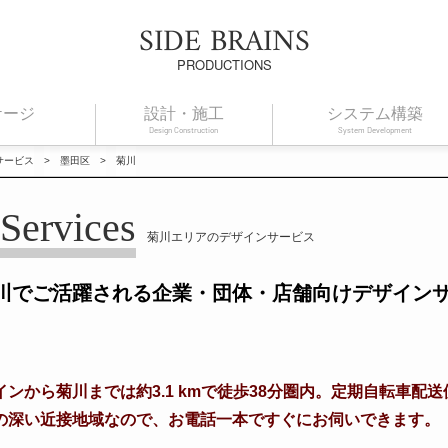
SIDE BRAINS
PRODUCTIONS
ケージ
設計・施工
システム構築
Design Construction
System Development
サービス
>
墨田区
>
菊川
Services
菊川エリアのデザインサービス
川でご活躍される企業・団体・店舗向けデザイン
ンから菊川までは約3.1 kmで徒歩38分圏内。定期自転車配
の深い近接地域なので、お電話一本ですぐにお伺いできます。