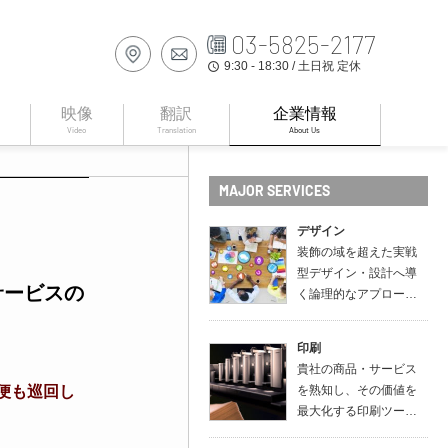
03-5825-2177
9:30 - 18:30 / 土日祝 定休
access_time
映像
翻訳
企業情報
Video
Translation
About Us
MAJOR SERVICES
デザイン
装飾の域を超えた実戦
型デザイン・設計へ導
サービスの
く論理的なアプロー…
印刷
貴社の商品・サービス
送便も巡回し
を熟知し、その価値を
最大化する印刷ツー…