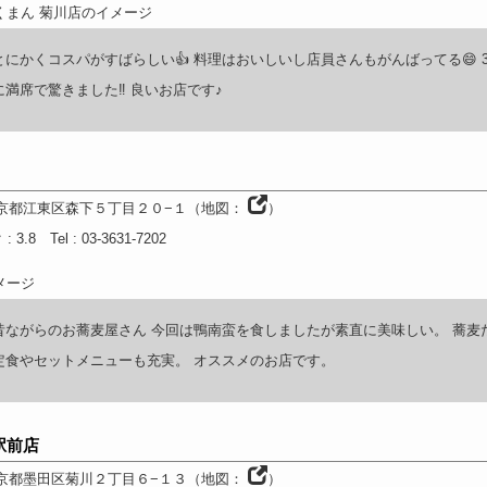
とにかくコスパがすばらしい👍 料理はおいしいし店員さんもがんばってる😄 
に満席で驚きました‼️ 良いお店です♪
京都
江東区森下５丁目２０−１
（
地図：
）
ク
: 3.8
Tel
: 03-3631-7202
昔ながらのお蕎麦屋さん 今回は鴨南蛮を食しましたが素直に美味しい。 蕎麦
定食やセットメニューも充実。 オススメのお店です。
駅前店
京都
墨田区菊川２丁目６−１３
（
地図：
）