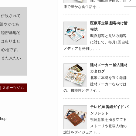
性、機能性を高め、健
康で豊かな食生活を…
、併設されて
医療系企業 顧客向け情
細やかであ
報誌
し秘密基地的
既存顧客と見込み顧客
くはありませ
に対して、毎月1回自社
メディアを発刊し、…
り心地です。
、また来たい
建材メーカー 輸入建材
カタログ
北米に本拠を置く老舗
建材メーカーならでは
｜
スポーツジム
の、機能性とデザイ…
テレビ局 番組ガイド パ
ンフレット
hop-
視聴意欲を掻き立てる
ストーリや登場人物の
設計をダイジェスト…