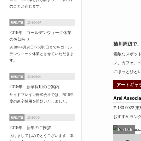
のことと存じます。
UPDATE
2018/04/07
2018年 ゴールデンウィーク休業
のお知らせ
菊川周辺で
2018年4月28日〜5月6日までをゴール
デンウィーク休業とさせていただきま
素敵なスポッ
す。
ン
、
カフェ
、
にほっとひと
UPDATE
2018/03/01
アートギャ
2018年 新卒採用のご案内
サイドブレイン株式会社では、2018年
Arai Associa
度の新卒採用を開始いたしました。
〒130-0022
東
おすすめラン
UPDATE
2018/01/04
2018年 新年のご挨拶
Bon Didi
あけましておめでとうございます、本