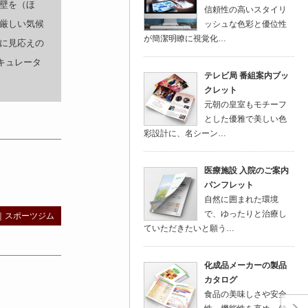
壁を（ほ
信頼性の高いスタイリ
厳しい気候
ッシュな色彩と優位性
が簡潔明瞭に視覚化…
に見応えの
キュレータ
テレビ局 番組案内ブッ
クレット
元朝の皇室もモチーフ
とした優雅で美しい色
彩設計に、名シーン…
医療施設 入院のご案内
パンフレット
自然に囲まれた環境
で、ゆったりと治療し
｜
スポーツジム
ていただきたいと願う…
化成品メーカーの製品
カタログ
食品の美味しさや安全