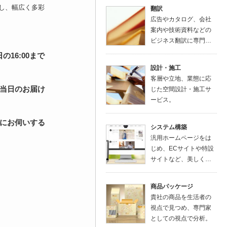
し、幅広く多彩
翻訳
広告やカタログ、会社
案内や技術資料などの
ビジネス翻訳に専門…
16:00まで
設計・施工
客層や立地、業態に応
当日のお届け
じた空間設計・施工サ
ービス。
にお伺いする
システム構築
汎用ホームページをは
じめ、ECサイトや特設
サイトなど、美しく…
商品パッケージ
貴社の商品を生活者の
視点で見つめ、専門家
としての視点で分析。