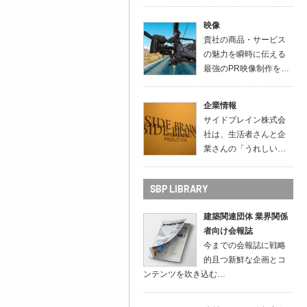
映像
貴社の商品・サービス
の魅力を瞬時に伝える
最強のPR映像制作を…
企業情報
サイドブレイン株式会
社は、生活者さんと企
業さんの「うれしい…
SBP LIBRARY
建築関連団体 業界関係
者向け会報誌
今までの会報誌に戦略
的且つ新鮮な企画とコ
ンテンツを吹き込む…