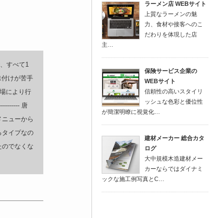
ラーメン店 WEBサイト
上質なラーメンの魅
力、食材や接客へのこ
だわりを体現した店
主…
、すべて1
保険サービス企業の
味付けが苦手
WEBサイト
場により行
信頼性の高いスタイリ
ッシュな色彩と優位性
---- 唐
が簡潔明瞭に視覚化…
メニューから
るタイプなの
建材メーカー 総合カタ
たのでなくな
ログ
大中規模木造建材メー
カーならではダイナミ
ックな施工例写真とC…