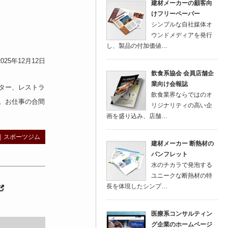
建材メーカーの顧客向
けフリーペーパー
シンプルな自社媒体オ
ウンドメディアを発行
し、製品の付加価値…
025年12月12日
飲食系協会 会員店舗企
業向け会報誌
ター
、
レストラ
飲食業界ならではのオ
。お仕事の合間
リジナリティの高い企
画を盛り込み、店舗…
｜
スポーツジム
建材メーカー 断熱材の
パンフレット
水のチカラで発泡する
ユニークな断熱材の特
長を体現したシンプ…
医療系コンサルティン
グ企業のホームページ