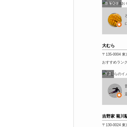
奈塚Q弥
大むら
〒135-0004
東
おすすめラン
Y D
吉野家 菊川
〒130-0024
東