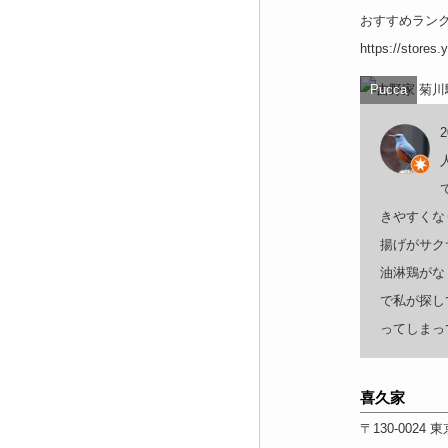
おすすめラン
https://stores
Pucca
きやすくなりま
揚げがサク
油淋鶏がな
で私が探し
ってしまっ
喜久家
〒130-0024
東