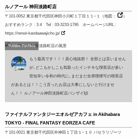
ルノアール 神田淡路町店
〒101-0052
東京都
千代田区神田小川町１丁目１１−１
（
地図：
）
おすすめランク
: 3.4
Tel
: 03-3233-1795
ホームページURL
:
https://renoir-kandaawajicho.jp/
Yutaka Yoshida
もう最高です！！！居心地抜群！ 全部とは言いません
が､どこもかしこも気取ったインチキな喫茶店が多い
世知辛い令和の時代に､まだまだ全席喫煙可の喫茶店
があるとは！！こう言ったお店は大事にしないと行けませ
ん！！ ルノアール神田淡路町店バンザイ🙌
ファイナルファンタジーエオルゼアカフェ in Akihabara
TOKYO - FINAL FANTASY EORZEA CAFE
〒101-0021
東京都
千代田区外神田１丁目１−１０
パセラリゾーツ