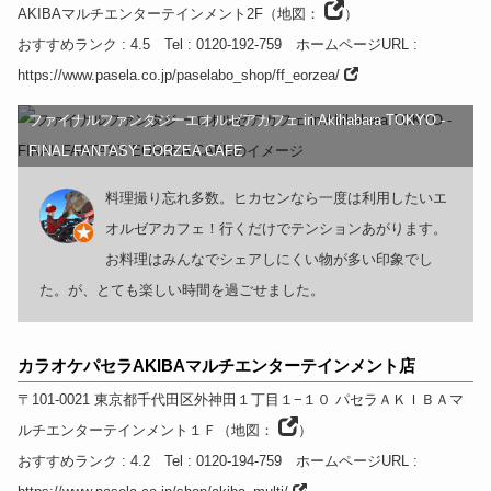
AKIBAマルチエンターテインメント2F
（
地図：
）
おすすめランク
: 4.5
Tel
: 0120-192-759
ホームページURL
:
https://www.pasela.co.jp/paselabo_shop/ff_eorzea/
ファイナルファンタジーエオルゼアカフェ in Akihabara TOKYO -
FINAL FANTASY EORZEA CAFE
料理撮り忘れ多数。ヒカセンなら一度は利用したいエ
オルゼアカフェ！行くだけでテンションあがります。
お料理はみんなでシェアしにくい物が多い印象でし
た。が、とても楽しい時間を過ごせました。
カラオケパセラAKIBAマルチエンターテインメント店
〒101-0021
東京都
千代田区外神田１丁目１−１０
パセラＡＫＩＢＡマ
ルチエンターテインメント１Ｆ
（
地図：
）
おすすめランク
: 4.2
Tel
: 0120-194-759
ホームページURL
: