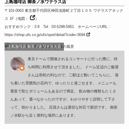
上島珈琲店 御茶ノ水ワテラス店
〒101-0063
東京都
千代田区神田淡路町２丁目１０５ ワテラスアネック
ス 1F
（
地図：
）
おすすめランク
: 3.8
Tel
: 03-5298-5951
ホームページURL
:
https://shop.ufs.co.jp/ufs/spot/detail?code=3694
上島珈琲店 御茶ノ水ワテラス店
東京ドームで開催されるコンサートに行った際に、待
ち時間に利用させて頂きました。 ドーム近辺のご飯屋
さんは長蛇の列なので、二駅ほど動いてこちらに。 落
ち着いた雰囲気の店内で、ゆったりと過ごせます。 メニューも
豊富で割とボリュームもあるので満足。 飲み物の種類もたくさ
んあって、選べなかったのですが、わかりやすく説明して下さ
って、助かりました。 店員さんは適切な対応で親切です。 御茶
ノ水駅から近く便利な場所にあります。