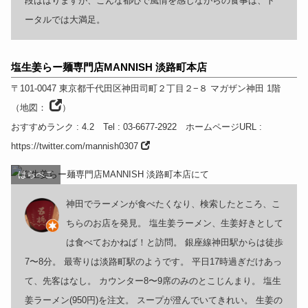
段ははりますが、こんな都心で風情を感じながらの食事は、ト
ータルでは大満足。
塩生姜らー麺専門店MANNISH 淡路町本店
〒101-0047
東京都
千代田区神田司町２丁目２−８ マガザン神田 1階
（
地図：
）
おすすめランク
: 4.2
Tel
: 03-6677-2922
ホームページURL
:
https://twitter.com/mannish0307
はらぺこ
神田でラーメンが食べたくなり、検索したところ、こ
ちらのお店を発見。 塩生姜ラーメン、生姜好きとして
は食べておかねば！と訪問。 銀座線神田駅からは徒歩
7〜8分。 最寄りは淡路町駅のようです。 平日17時過ぎだけあっ
て、先客はなし。 カウンター8〜9席のみのとこじんまり。 塩生
姜ラーメン(950円)を注文。 スープが澄んでいてきれい。 生姜の