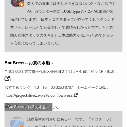
数人での食事には少し不向きなコンパクトなお店です
が、カウンター席にはUSB type-A × 2とAC電源が装
備されています。 日本人女性スタッフが作ってくれたグランド
マザーカレーはとても美味しくて素晴らしかったです。ただ外
国人女性スタッフのスキルと日本語能力が低かったのでチョッ
ト心配になってしまいました。
Bar Bress～お茶の水船～
〒101-0021
東京都
千代田区外神田２丁目１−４ 藤井ビル 1F
（
地図：
）
おすすめランク
: 4.3
Tel
: 03-3253-0707
ホームページURL
:
https://projectalive1.wixsite.com/barbress
Bar Bress～お茶の水船～
湯島聖堂の向かいにあるバーです。 「アフターラン