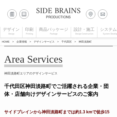
SIDE BRAINS
PRODUCTIONS
デザイン
印刷
商品パッケージ
設計・施工
システム
Design
Printing
Package
Design Construction
System Develo
HOME
>
企業情報
>
デザインサービス
>
千代田区
>
神田淡路町
Area Services
神田淡路町エリアのデザインサービス
千代田区神田淡路町でご活躍される企業・団
体・店舗向けデザインサービスのご案内
サイドブレインから神田淡路町までは約1.3 kmで徒歩15