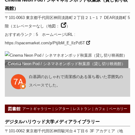
画館）
〒101-0063
東京都
千代田区神田淡路町２丁目２１−１７ DEAR淡路町
5
階（エレベーターなし
（
地図：
）
おすすめランク
: 5
ホームページURL
:
https://spacemarket.com/p/PtjIbM_E_lIzPd5T
Cinema Neon Pod / シネマネオンポッド秋葉原（貸し切り映画館）
白基調のおしゃれで清潔感のある落ち着いた雰囲気の
スペースでした。
図書館
アートギャラリー
｜
シアター
｜
レストラン
｜
カフェ
｜
ベーカリー
デジタルハリウッド大学メディアライブラリー
〒101-0062
東京都
千代田区神田駿河台４丁目６ 3F アカデミア
（
地