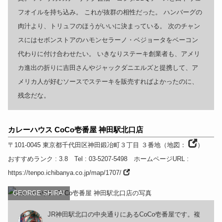
フオイルを持ち込み。 これが抜群の相性だった。 ハンバーグの
肉汁より、トリュフのほうがいいに決まっている。 次のチャン
スにはセボンストアのハモンセラーノ・ベジョータをベーコン
代わりに付け合わせたい。 いきなりステーキ創業者も、アメリ
カ進出の折りに吉田さんやジャックダニエルズと提携して、ア
メリカ人が好むソースでステーキを販売すればよかったのに、
残念だな。
カレーハウス CoCo壱番屋 神田駅北口店
〒101-0045
東京都
千代田区神田鍛冶町３丁目 ３番地
（
地図：
）
おすすめランク
: 3.8
Tel
: 03-5207-5498
ホームページURL
:
https://tenpo.ichibanya.co.jp/map/1707/
GEORGE SHIRAI
JR神田駅北口の中央通りにあるCoCo壱番屋です。複