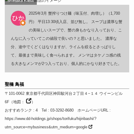
Moritaka Kanai
2025年3月 蟹搾りつけ麺（味玉付、肉増し）（1,700
円） 平日13:30頃入店、並び無し。 スープは濃厚な蟹
の美味しいスープで、蟹の身もかなり入っており、こ
んなに入っていてこの値段で良いの？と思いました。 濃厚な
分、途中でくどくはなりますが、ライムを絞るとさっぱりし
て、最後まで美味しく食べられます。 メンマはタケノコ感の残
る大きなメンマが2つ入っており、個人的にかなり好きでした。
聖橋 鳥福
〒101-0062
東京都
千代田区神田駿河台２丁目４−１４ ウイーンビル
6F
（
地図：
）
おすすめランク
: 4
Tel
: 03-3292-8680
ホームページURL
:
https://www.dd-holdings.jp/shops/torifuku/hijiribashi/?
utm_source=mybusiness&utm_medium=google