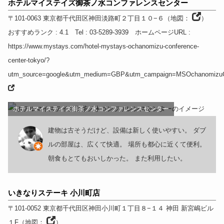
ホテルマイステイズ御茶ノ水コンファレンスセンター
〒101-0063
東京都
千代田区神田淡路町２丁目１０−６
（
地図：
）
おすすめランク
: 4.1
Tel
: 03-5289-3939
ホームページURL
:
https://www.mystays.com/hotel-mystays-ochanomizu-conference-
center-tokyo/?
utm_source=google&utm_medium=GBP&utm_campaign=MSOchanomizu
ホテルマイステイズ御茶ノ水コンファレンスセンター
建物は古そうだけど、設備は新しく使いやすい。 ダブ
ルの部屋は、広くて快適。 場所も都心に近くて便利。
朝食もとてもおいしかった。 また利用したい。
いきなりステーキ 小川町店
〒101-0052
東京都
千代田区神田小川町１丁目８−１４ 神田 新宮嶋ビル
１F
（
地図：
）