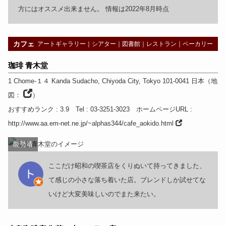
方にはオススメ出来ません。 情報は2022年8月時点
カフェ
アートギャラリー
｜
シアター
｜
図書館
｜
レストラン
｜
ベーカリー
珈琲 青木堂
1 Chome-１４ Kanda Sudacho, Chiyoda City
,
Tokyo
101-0041
日本
（
地
図：
）
おすすめランク
: 3.9
Tel
: 03-3251-3023
ホームページURL
:
http://www.aa.em-net.ne.jp/~alphas344/cafe_aokido.html
能勢靖
ここだけ昭和の喫茶店をくりぬいて持ってきました、
て感じの小さな落ち着いた店。ブレンドしか試せてな
いけど大変美味しいのでまた来たい。