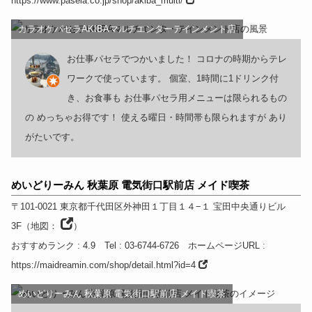
https://www.pasela.co.jp/shop/akiba_multi/
カラオケパセラAKIBAマルチエンターテインメント店
お仕事パセラでつかいました！ コロナの時期からテレ
ワークで使っています。 個室、1時間に1ドリンク付
き、お食事も お仕事パセラ用メニューは限られるもの
の めっちゃお得です！ 使える曜日・時間帯も限られますが あり
がたいです。
めいどりーみん 秋葉原 電気街口駅前店 メイド喫茶
〒101-0021
東京都
千代田区外神田１丁目１４−１ 宝田中央通りビル
3F
（
地図：
）
おすすめランク
: 4.9
Tel
: 03-6744-6726
ホームページURL
:
https://maidreamin.com/shop/detail.html?id=4
めいどりーみん 秋葉原 電気街口駅前店 メイド喫茶