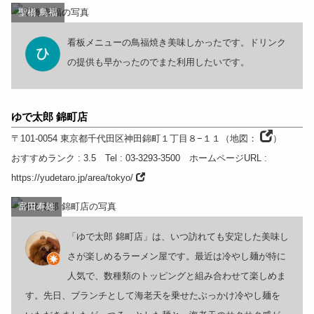
聖橋 鳥福
看板メニューの鳥福焼き美味しかったです。ドリンク
の提供も早かったのでまた利用したいです。
ゆで太郎 錦町店
〒101-0054
東京都
千代田区神田錦町１丁目８−１１
（
地図：
）
おすすめランク
: 3.5
Tel
: 03-3293-3500
ホームページURL
:
https://yudetaro.jp/area/tokyo/
富田寿雄
「ゆで太郎 錦町店」は、いつ訪れても安定した美味し
さが楽しめるラーメン屋です。最近は冷やし麺が特に
人気で、数種類のトッピングと組み合わせて楽しめま
す。先日、ブランチとして海老天を乗せたぶっかけ冷やし麺を