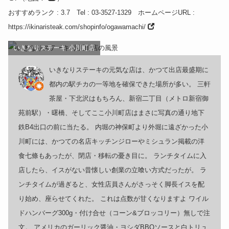
おすすめランク
: 3.7
Tel
: 03-3527-1329
ホームページURL
:
https://ikinaristeak.com/shopinfo/ogawamachi/
いきなりステーキ 小川町店
いきなりステーキの元気な店は、かつて出店最盛期に
都内の駅チカの一等地を確保できた場所が多い。 三軒
茶屋・下北沢はもちろん、新宿二丁目（メトロ新宿御
苑前駅）・曙橋、そしてここ小川町店はまさに写真の通り地下
鉄B4出口の前に当たる。 内堀の神保町より外堀に遠ざかった小
川町には、かつての名店キッチンジローやミシュラン掲載の洋
食七條もあったが、閉店・移転の憂き目に。 ランチタイムに入
店したら、イスがない昔懐しい創業の立喰い方式だったが。 ラ
ンチタイムが過ぎると、女性店員さんがさっそく脚長イスを配
り始め、座らせてくれた。 これは点数が甘くなりますよ ワイル
ドハンバーグ300g・付け合せ（コーン&ブロッコリー）無しで注
文。 アメリカのガーリック醤油・ヨシダBBQソースと白トリュ