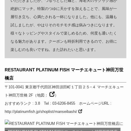
いただきましたが、つるっとした麺と、海老天のサクサク感が
絶妙にマッチ。特製のつゆに天かすを加えることで、風味が一
層引き立ち、心満たされる一杯になりました。他にも、温麺も
試しましたが、やはりそのモチモチ感は病みつきになります。
様々なトッピングやスタイルで楽しめるため、何度も通いたく
なる魅力があります。クーポンも時折利用できるので、お得に
楽しむのも良いですね。また訪れたいと思います。
RESTAURANT PLATINUM FISH マーチエキュート神田万世
橋店
〒101-0041
東京都
千代田区神田須田町１丁目２５−４ マーチエキュー
ト神田万世橋 2F
（
地図：
）
おすすめランク
: 3.8
Tel
: 03-6206-8455
ホームページURL
:
http://platinumfish.jp/shoplist/manseibashi/