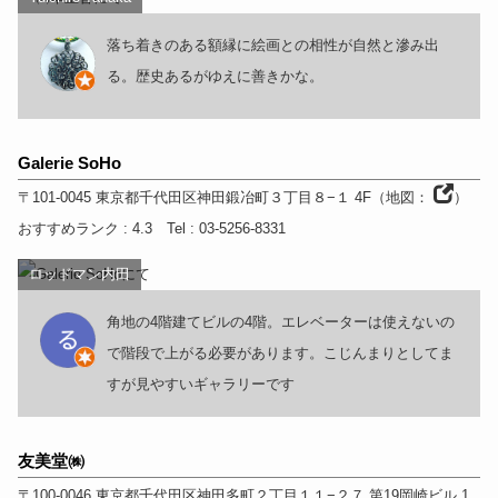
落ち着きのある額縁に絵画との相性が自然と滲み出
る。歴史あるがゆえに善きかな。
Galerie SoHo
〒101-0045
東京都
千代田区神田鍛冶町３丁目８−１ 4F
（
地図：
）
おすすめランク
: 4.3
Tel
: 03-5256-8331
ロッドマン内田
角地の4階建てビルの4階。エレベーターは使えないの
で階段で上がる必要があります。こじんまりとしてま
すが見やすいギャラリーです
友美堂㈱
〒100-0046
東京都
千代田区神田多町２丁目１１−２７ 第19岡崎ビル 1