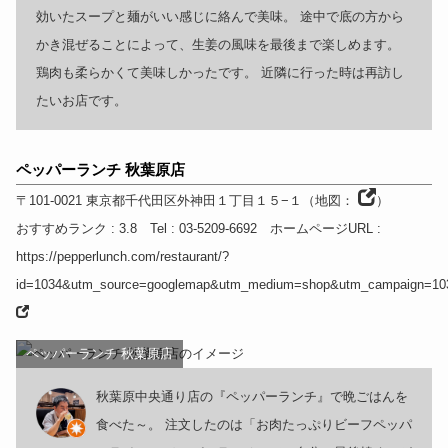
効いたスープと麺がいい感じに絡んで美味。 途中で底の方から
かき混ぜることによって、生姜の風味を最後まで楽しめます。
鶏肉も柔らかくて美味しかったです。 近隣に行った時は再訪し
たいお店です。
ペッパーランチ 秋葉原店
〒101-0021
東京都
千代田区外神田１丁目１５−１
（
地図：
）
おすすめランク
: 3.8
Tel
: 03-5209-6692
ホームページURL
:
https://pepperlunch.com/restaurant/?
id=1034&utm_source=googlemap&utm_medium=shop&utm_campaign=10
ペッパーランチ 秋葉原店
秋葉原中央通り店の『ペッパーランチ』で晩ごはんを
食べた～。 注文したのは「お肉たっぷりビーフペッパ