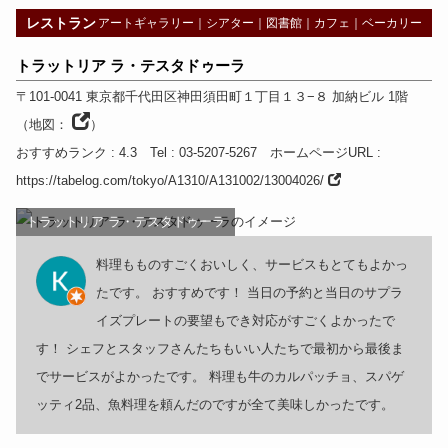
レストラン
アートギャラリー
｜
シアター
｜
図書館
｜
カフェ
｜
ベーカリー
トラットリア ラ・テスタドゥーラ
〒101-0041
東京都
千代田区神田須田町１丁目１３−８ 加納ビル 1階
（
地図：
）
おすすめランク
: 4.3
Tel
: 03-5207-5267
ホームページURL
:
https://tabelog.com/tokyo/A1310/A131002/13004026/
トラットリア ラ・テスタドゥーラ
料理もものすごくおいしく、サービスもとてもよかっ
たです。 おすすめです！ 当日の予約と当日のサプラ
イズプレートの要望もでき対応がすごくよかったで
す！ シェフとスタッフさんたちもいい人たちで最初から最後ま
でサービスがよかったです。 料理も牛のカルパッチョ、スパゲ
ッティ2品、魚料理を頼んだのですが全て美味しかったです。