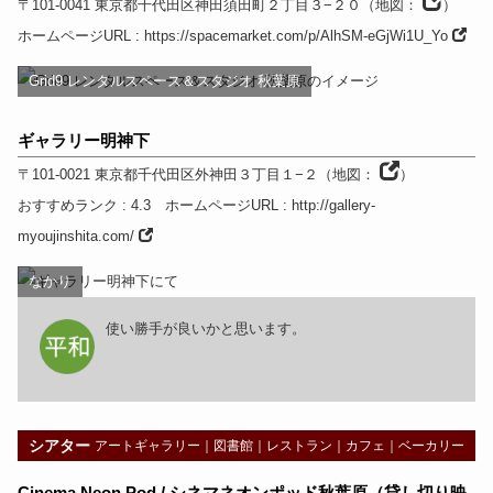
〒101-0041
東京都
千代田区神田須田町２丁目３−２０
（
地図：
）
ホームページURL
:
https://spacemarket.com/p/AlhSM-eGjWi1U_Yo
Grid9 レンタルスペース＆スタジオ 秋葉原
ギャラリー明神下
〒101-0021
東京都
千代田区外神田３丁目１−２
（
地図：
）
おすすめランク
: 4.3
ホームページURL
:
http://gallery-
myoujinshita.com/
なかり
使い勝手が良いかと思います。
シアター
アートギャラリー
｜
図書館
｜
レストラン
｜
カフェ
｜
ベーカリー
Cinema Neon Pod / シネマネオンポッド秋葉原（貸し切り映