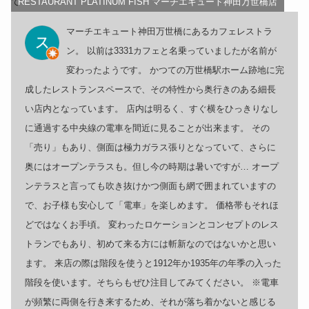
RESTAURANT PLATINUM FISH マーチエキュート神田万世橋店
マーチエキュート神田万世橋にあるカフェレストラ
ン。 以前は3331カフェと名乗っていましたが名前が
変わったようです。 かつての万世橋駅ホーム跡地に完
成したレストランスペースで、その特性から奥行きのある細長
い店内となっています。 店内は明るく、すぐ横をひっきりなし
に通過する中央線の電車を間近に見ることが出来ます。 その
「売り」もあり、側面は極力ガラス張りとなっていて、さらに
奥にはオープンテラスも。但し今の時期は暑いですが… オープ
ンテラスと言っても吹き抜けかつ側面も網で囲まれていますの
で、お子様も安心して「電車」を楽しめます。 価格帯もそれほ
どではなくお手頃。 変わったロケーションとコンセプトのレス
トランでもあり、初めて来る方には斬新なのではないかと思い
ます。 来店の際は階段を使うと1912年か1935年の年季の入った
階段を使います。そちらもぜひ注目してみてください。 ※電車
が頻繁に両側を行き来するため、それが落ち着かないと感じる