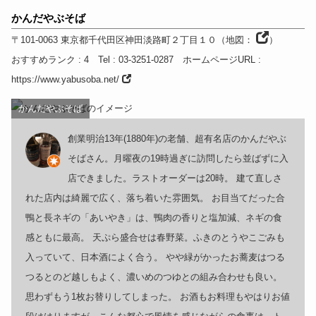
かんだやぶそば
〒101-0063
東京都
千代田区神田淡路町２丁目１０
（
地図：
）
おすすめランク
: 4
Tel
: 03-3251-0287
ホームページURL
:
https://www.yabusoba.net/
かんだやぶそば
創業明治13年(1880年)の老舗、超有名店のかんだやぶ
そばさん。月曜夜の19時過ぎに訪問したら並ばずに入
店できました。ラストオーダーは20時。 建て直しさ
れた店内は綺麗で広く、落ち着いた雰囲気。 お目当てだった合
鴨と長ネギの「あいやき」は、鴨肉の香りと塩加減、ネギの食
感ともに最高。 天ぷら盛合せは春野菜。ふきのとうやこごみも
入っていて、日本酒によく合う。 やや緑がかったお蕎麦はつる
つるとのど越しもよく、濃いめのつゆとの組み合わせも良い。
思わずもう1枚お替りしてしまった。 お酒もお料理もやはりお値