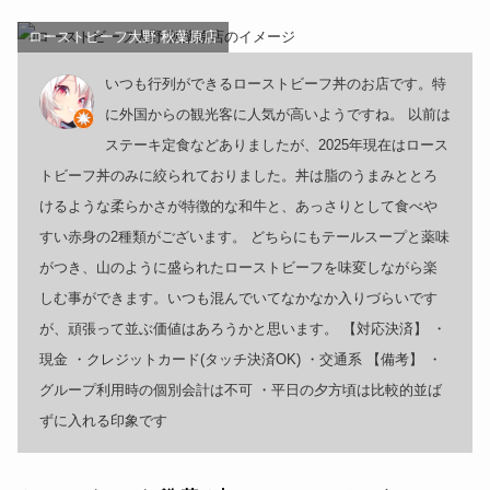
ローストビーフ大野 秋葉原店
いつも行列ができるローストビーフ丼のお店です。特
に外国からの観光客に人気が高いようですね。 以前は
ステーキ定食などありましたが、2025年現在はロース
トビーフ丼のみに絞られておりました。丼は脂のうまみととろ
けるような柔らかさが特徴的な和牛と、あっさりとして食べや
すい赤身の2種類がございます。 どちらにもテールスープと薬味
がつき、山のように盛られたローストビーフを味変しながら楽
しむ事ができます。いつも混んでいてなかなか入りづらいです
が、頑張って並ぶ価値はあろうかと思います。 【対応決済】 ・
現金 ・クレジットカード(タッチ決済OK) ・交通系 【備考】 ・
グループ利用時の個別会計は不可 ・平日の夕方頃は比較的並ば
ずに入れる印象です