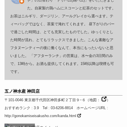
チ」の日替わり「トリハム(鶏ハム)」をいただきまし
た。自家製の鶏ハムにスコーンと紅茶のセットです。
お茶はニルギリ、ダージリン、アールグレイから選べます。テ
ィーバッグではなく、茶葉で淹れてくれます。 昼下がりのバー
で過ごした時間は、とても充実したものでした。ゆっくりとし
た時間が流れ、とてもリラックスできました。こんな素敵なア
フタヌーンティーの後に働くなんて、本当にもったいないと思
いました。 「アフターランチ」の営業は、水〜金の3日間のみ
で、13時から。お酒も提供してくれます。15時以降は喫煙も可
です。
五ノ神水産 神田店
〒101-0046
東京都
千代田区神田多町２丁目９−６
（
地図：
）
おすすめランク
: 3.9
Tel
: 03-6206-8814
ホームページURL
:
http://gonokamiseisakusho.com/kanda.html