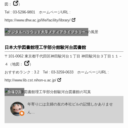
図：
）
Tel
: 03-5296-9801
ホームページURL
:
https://www.dhw.ac.jp/life/facility/library/
デジタルハリウッド大学メディアライブラリー
日本大学図書館理工学部分館駿河台図書館
〒101-0062
東京都
千代田区神田駿河台１丁目
神田駿河台３丁目１１－
４
（
地図：
）
おすすめランク
: 3.2
Tel
: 03-3259-0633
ホームページURL
:
http://www.lib.cst.nihon-u.ac.jp/
奈塚Q弥
年寄りには主婦の友の本社ビルの記憶しかありませ
ん…