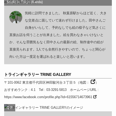
Studio in Tokyo (Kanda)
気軽に訪問できました。 秋葉原駅からほど近く、大き
な交差点に面していて迷わず行けました。田中さんご
自身がいらして、予約なしでも絵の様子など気さくに
直接お話を伺うことが出来ました。絵を買わなきゃいけないと
か、そんな雰囲気もなく田中さんの最新の絵、制作途中の絵が
直接見られます。1人でも全然行きやすいので、ちょっと関心が
向いた方は一度足を運ばれると楽しいと思います。
トラインギャラリー TRINE GALLERY
〒101-0062
東京都
千代田区神田駿河台３丁目５
（
地図：
）
おすすめランク
: 4.1
Tel
: 03-3291-5813
ホームページURL
:
https://www.facebook.com/profile.php?id=61556714673961
Q Р