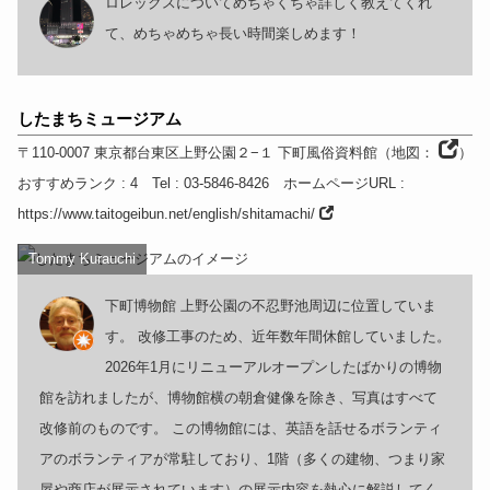
ロレックスについてめちゃくちゃ詳しく教えてくれ
て、めちゃめちゃ長い時間楽しめます！
したまちミュージアム
〒110-0007
東京都
台東区上野公園２−１ 下町風俗資料館
（
地図：
）
おすすめランク
: 4
Tel
: 03-5846-8426
ホームページURL
:
https://www.taitogeibun.net/english/shitamachi/
Tommy Kurauchi
下町博物館 上野公園の不忍野池周辺に位置していま
す。 改修工事のため、近年数年間休館していました。
2026年1月にリニューアルオープンしたばかりの博物
館を訪れましたが、博物館横の朝倉健像を除き、写真はすべて
改修前のものです。 この博物館には、英語を話せるボランティ
アのボランティアが常駐しており、1階（多くの建物、つまり家
屋や商店が展示されています）の展示内容を熱心に解説してく