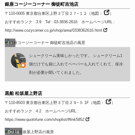
銀座コージーコーナー 御徒町吉池店
〒110-0005
東京都
台東区上野３丁目２７−１２
（
地図：
）
おすすめランク
: 3.9
Tel
: 03-3836-2616
ホームページURL
:
http://www.cozycorner.co.jp/shop/area/0338362616.html
t s
シュークリーム美味しかったです。 シュークリーム1
個だけでも袋に入れてペーパーも入れてくれて、保冷
剤が必要か聞いてくれました。
黒船 松坂屋上野店
〒110-8503
東京都
台東区上野３丁目２９−５ 1F
（
地図：
）
おすすめランク
: 4.2
ホームページURL
:
https://www.quolofune.com/shoplist/#link5852
Dru Lu