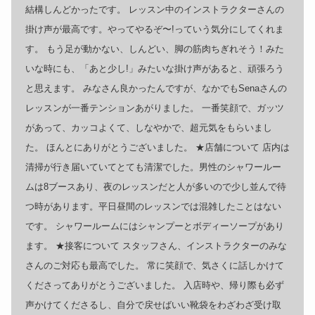
結構しんどかったです。 レッスン中のインストラクターさんの
掛け声が最高です。やってやるぞ〜!っていう気分にしてくれま
す。 もう足が動かない、しんどい、脚の筋肉ちぎれそう！みた
いな時にも、「あと少し!」みたいな掛け声があると、頑張ろう
と思えます。 みなさん良かったんですが、なかでもSenaさんの
レッスンが一番テンションあがりました。 一番笑顔で、ガッツ
があって、カッコよくて、しなやかで、超元気をもらいまし
た。 ほんとにありがとうございました。 ★店舗について 店内は
清掃が行き届いていてとても清潔でした。男性のシャワールー
ムは8ブースあり、夜のレッスンだと人が多いので少し並んで待
つ時があります。平日昼間のレッスンでは混雑したことはない
です。 シャワールームにはシャンプーとボディーソープがあり
ます。 ★接客について スタッフさん、インストラクターのみな
さんのご対応も最高でした。 常に笑顔で、気さくに話しかけて
くださってありがとうございました。 入店時や、帰り際も必ず
声かけてくださるし、自分で戻せばいい靴袋をわざわざ受け取