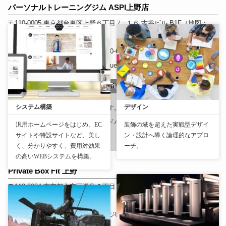
パーソナルトレーニングジム ASPI上野店
〒110-0005
東京都
台東区上野６丁目７−１６ 古谷ビル B1F
（
地図：
）
おすすめランク
: 4.9
Tel
: 03-6260-6366
ホームページURL
:
https://aspirest.com/access/tokyo/ueno/
パーソナルトレーニングジム ASPI上野店
システム構築
デザイン
今年から通っています。トレーニングだけではなく、
食事の指導も色々アドバイスしてくれて本当にありが
汎用ホームページをはじめ、EC
装飾の域を超えた実戦型デザイ
サイトや特設サイトなど、美し
ン・設計へ導く論理的なアプロ
たいです。
く、分かりやすく、費用対効果
ーチ。
の高いWEBシステムを構築。
Private Box Fit 上野
〒113-0034
東京都
文京区湯島３丁目３９−３
上野不二ビル３F/４F/５
F（受付４F
（
地図：
）
おすすめランク
: 3.8
ホームページURL
: