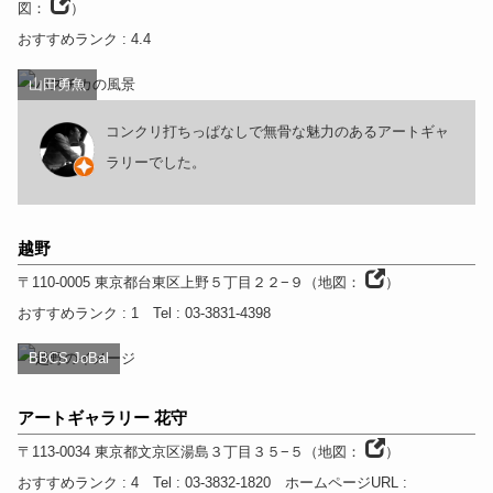
図：
）
おすすめランク
: 4.4
山田勇魚
コンクリ打ちっぱなしで無骨な魅力のあるアートギャ
ラリーでした。
越野
〒110-0005
東京都
台東区上野５丁目２２−９
（
地図：
）
おすすめランク
: 1
Tel
: 03-3831-4398
BBCS JoBal
アートギャラリー 花守
〒113-0034
東京都
文京区湯島３丁目３５−５
（
地図：
）
おすすめランク
: 4
Tel
: 03-3832-1820
ホームページURL
: