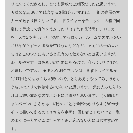
りに来てくださるし、とても素敵なご対応だったと思います。
★残念な点 あえて残念な点を挙げるとすれば、一部の客層のマ
ナーがあまり良くないです。 ドライヤーをティッシュの箱で固
定して手放しで身体を乾かしたり（それも長時間）、ロッカー
を一人で2つ使ったり、混雑してるロッカールームでスマホをい
じりながらずっと場所を空けないなどなど。まぁこの手の人た
ちはどこのジムにもいると思うので仕方ないとは思いますが。
ルールやマナーはお互いのためにあるので、守っていただける
と嬉しいですね。 ★まとめ 料金プランは、まずトライアルが
1,100円とめちゃくちゃ安いので、とりあえずやってみようかな
ぐらいのノリで体験するのがいいと思います。 気に入ったら1ヶ
月目は通い放題なのでホントにお得だと思います。（期間はキ
ャンペーンによるかも。細かいことは全部わかりやすくWebサ
イトに書いてあるのでそちらを参照） 回し者じゃないけど、私
のように一人でジムに行っても追い込めない人にはおすすめで
す。