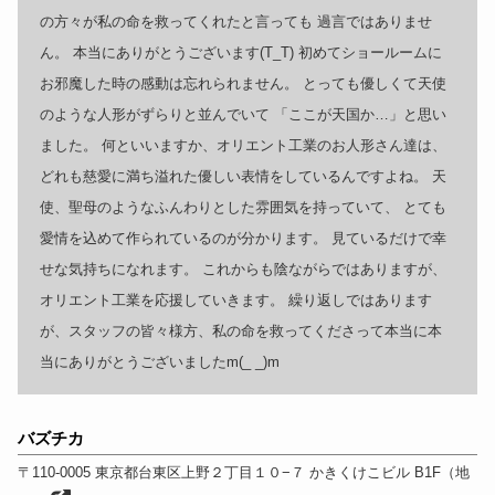
の方々が私の命を救ってくれたと言っても 過言ではありませ
ん。 本当にありがとうございます(T_T) 初めてショールームに
お邪魔した時の感動は忘れられません。 とっても優しくて天使
のような人形がずらりと並んでいて 「ここが天国か…」と思い
ました。 何といいますか、オリエント工業のお人形さん達は、
どれも慈愛に満ち溢れた優しい表情をしているんですよね。 天
使、聖母のようなふんわりとした雰囲気を持っていて、 とても
愛情を込めて作られているのが分かります。 見ているだけで幸
せな気持ちになれます。 これからも陰ながらではありますが、
オリエント工業を応援していきます。 繰り返しではあります
が、スタッフの皆々様方、私の命を救ってくださって本当に本
当にありがとうございましたm(_ _)m
バズチカ
〒110-0005
東京都
台東区上野２丁目１０−７ かきくけこビル B1F
（
地