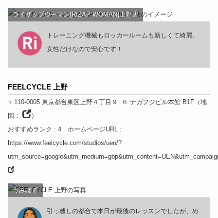
ライザップウーマン(RIZAP WOMAN)上野店
トレーニング機械もロッカールームも新しくて綺麗。
女性だけなので安心です！
FEELCYCLE 上野
〒110-0005
東京都
台東区上野４丁目９−６ ナガフジビル本館 B1F
（
地
図：
）
おすすめランク
: 4
ホームページURL
:
https://www.feelcycle.com/studios/uen/?
utm_source=google&utm_medium=gbp&utm_content=UEN&utm_campaig
うみぼず
引っ越しの都合で本日が最後のレッスンでしたが、め