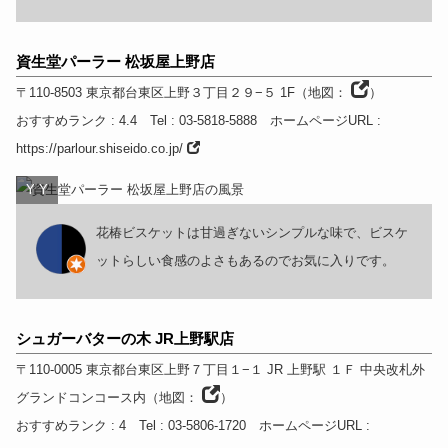
資生堂パーラー 松坂屋上野店
〒110-8503
東京都
台東区上野３丁目２９−５ 1F
（
地図：
）
おすすめランク
: 4.4
Tel
: 03-5818-5888
ホームページURL
:
https://parlour.shiseido.co.jp/
Y Y
花椿ビスケットは甘過ぎないシンプルな味で、ビスケ
ットらしい食感のよさもあるのでお気に入りです。
シュガーバターの木 JR上野駅店
〒110-0005
東京都
台東区上野７丁目１−１ JR 上野駅 １Ｆ 中央改札外
グランドコンコース内
（
地図：
）
おすすめランク
: 4
Tel
: 03-5806-1720
ホームページURL
: