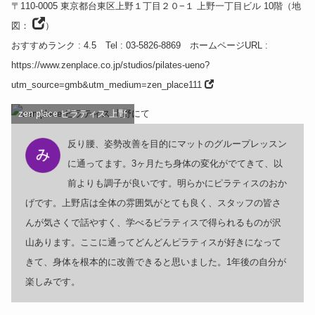
〒110-0005
東京都
台東区上野１丁目２０−１ 上野一丁目ビル 10階
（
地
図：
）
おすすめランク
: 4.5
Tel
: 03-5826-8869
ホームページURL
:
https://www.zenplace.co.jp/studios/pilates-ueno?
utm_source=gmb&utm_medium=zen_place111
zen place ピラティス 上野
反り腰、姿勢改善を目的にマットのグループレッスン
に通ってます。3ヶ月たち身体の変化がでてきて、以
前よりも調子が良いです。明らかにピラティスのおか
げです。上野店は全体の雰囲気がとても良く、スタッフの皆さ
んが気さくで話やすく、学べるピラティスで得られるものが沢
山あります。ここに通ってどんどんピラティスが好きになって
きて、身体を根本的に改善できると思いました。1年後の自分が
楽しみです。