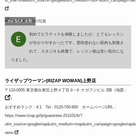
is_trial=true&utm_source=google&utm_medium=GBP&utm_campaign=ue
the SILK 上野
初めてピラティスを体験しましたが、とてもレッスン
が分かりやすかったです。普段使わない筋肉も刺激さ
れて、スタジオも綺麗で、レッスン後は良い気分にな
りました。
ライザップウーマン(RIZAP WOMAN)上野店
〒110-0005
東京都
台東区上野４丁目９−６ ナガフジビル 3階
（
地図：
）
おすすめランク
: 4.1
Tel
: 0120-700-900
ホームページURL
:
https://www.rizap.jp/lp/guarantee-251101/b/?
utm_source=googlemap&utm_medium=map&utm_campaign=googlemap&u
ueno