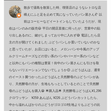
散歩で湯島を散策した時、喫茶店のようなレトロな店
構えにふと足を止めて気になっていたパン屋さん🥐 以
前はコーヒーなどイートインもしていたようだが、現
在はパンのみの販売😃 平日の開店直後に伺ったが、営業中の貼
り出しあるのに、鍵がしまっており中に入れず😅 電話したら店
主の方が開けてくれました ぶどうパンしか置いていないのかな
と思っていたが、お店にはいると、メロンパンや今風のアップ
ルクリームチーズなどの甘い系のパンやバーガー系のパンなど
と以外にもパンの種類は豊富！街中のパン屋さんにも引けを取
らないバリエーションでないでしょうか😊 ぶどうぱんは、通常
のイースト菌つかったぶどうぱんと天然酵母のぶどうパンがあ
り、天然酵母の方が、生地もちっとしているとのことで天然酵
母のぶどうぱんを購入😁 🌟購入品🌟 天然酵母ぶどうぱん¥1,296
クロワッサン ¥259 あんぱん ¥226 ぶどうパンカットしたら、
中から溢れんばかりのぶどうがゴロゴロ❗️生地よりもぶどうの比