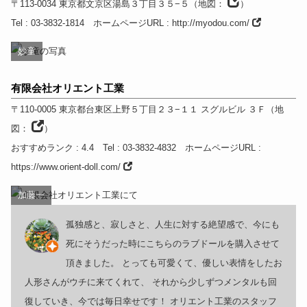
〒113-0034
東京都
文京区湯島３丁目３５−５
（
地図：
）
Tel
: 03-3832-1814
ホームページURL
:
http://myodou.com/
妙童
有限会社オリエント工業
〒110-0005
東京都
台東区上野５丁目２３−１１ スグルビル ３Ｆ
（
地
図：
）
おすすめランク
: 4.4
Tel
: 03-3832-4832
ホームページURL
:
https://www.orient-doll.com/
加藤一
孤独感と、寂しさと、人生に対する絶望感で、今にも
死にそうだった時にこちらのラブドールを購入させて
頂きました。 とっても可愛くて、優しい表情をしたお
人形さんがウチに来てくれて、 それから少しずつメンタルも回
復していき、今では毎日幸せです！ オリエント工業のスタッフ