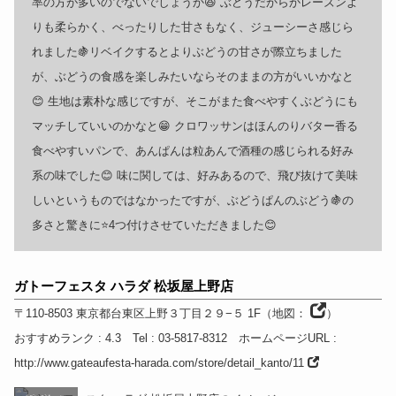
率の方が多いのでないでしょうか😆 ぶどうだからかレーズンよ
りも柔らかく、べったりした甘さもなく、ジューシーさ感じら
れました🍇リベイクするとよりぶどうの甘さが際立ちました
が、ぶどうの食感を楽しみたいならそのままの方がいいかなと
😊 生地は素朴な感じですが、そこがまた食べやすくぶどうにも
マッチしていいのかなと😁 クロワッサンはほんのりバター香る
食べやすいパンで、あんぱんは粒あんで酒種の感じられる好み
系の味でした😊 味に関しては、好みあるので、飛び抜けて美味
しいというものではなかったですが、ぶどうぱんのぶどう🍇の
多さと驚きに⭐️4つ付けさせていただきました😊
ガトーフェスタ ハラダ 松坂屋上野店
〒110-8503
東京都
台東区上野３丁目２９−５ 1F
（
地図：
）
おすすめランク
: 4.3
Tel
: 03-5817-8312
ホームページURL
:
http://www.gateaufesta-harada.com/store/detail_kanto/11