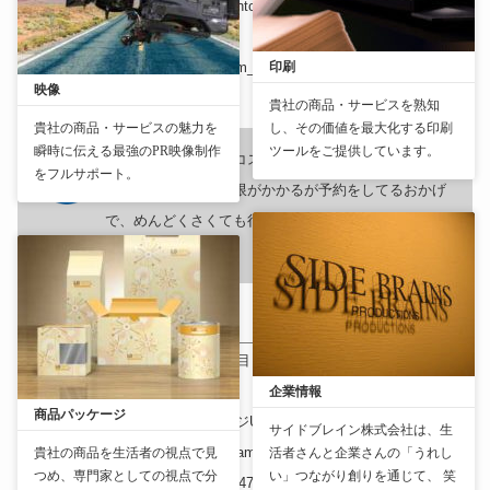
https://privateboxfit.jp/shop_list/kanto_list/tokyo-ueno?adcode=pbff-
googmybu-0000-2470-pbflp028-
00000005&utm_source=google&utm_medium=gmb
印刷
映像
貴社の商品・サービスを熟知
Private Box Fit 上野店
貴社の商品・サービスの魅力を
し、その価値を最大化する印刷
瞬時に伝える最強のPR映像制作
ツールをご提供しています。
個室かつ安価なのでコスパがかなり良い 60分の時間
をフルサポート。
で予約制なのが、制限がかかるが予約をしてるおかげ
で、めんどくさくても行く気になれる。初心者の筋ト
レの習慣づくりにも良いです。
24/7ピラティス 上野店
〒113-0034
東京都
文京区湯島３丁目３９−３ ユシマ栄ビル 4、5F
（
地
図：
）
企業情報
商品パッケージ
おすすめランク
: 4.9
ホームページURL
:
https://247-
サイドブレイン株式会社は、生
sports.jp/pilates/lp/rp/md/md_ad_cam_mn_off_ueno_2505/?
貴社の商品を生活者の視点で見
活者さんと企業さんの「うれし
つめ、専門家としての視点で分
い」つながり創りを通じて、 笑
acckey=pilates1-googmybu-gbp0-2470-pila0000-00000000