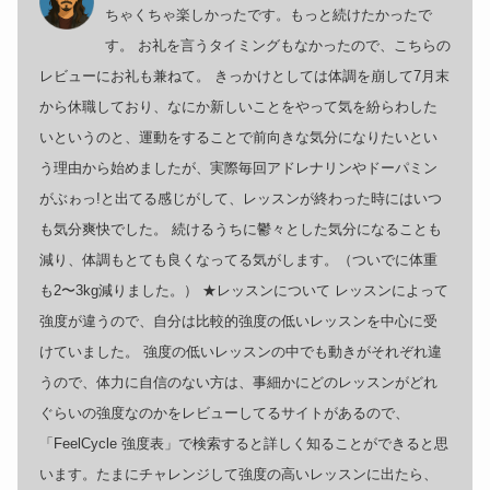
ちゃくちゃ楽しかったです。もっと続けたかったで
す。 お礼を言うタイミングもなかったので、こちらの
レビューにお礼も兼ねて。 きっかけとしては体調を崩して7月末
から休職しており、なにか新しいことをやって気を紛らわした
いというのと、運動をすることで前向きな気分になりたいとい
う理由から始めましたが、実際毎回アドレナリンやドーパミン
がぶゎっ!と出てる感じがして、レッスンが終わった時にはいつ
も気分爽快でした。 続けるうちに鬱々とした気分になることも
減り、体調もとても良くなってる気がします。（ついでに体重
も2〜3kg減りました。） ★レッスンについて レッスンによって
強度が違うので、自分は比較的強度の低いレッスンを中心に受
けていました。 強度の低いレッスンの中でも動きがそれぞれ違
うので、体力に自信のない方は、事細かにどのレッスンがどれ
ぐらいの強度なのかをレビューしてるサイトがあるので、
「FeelCycle 強度表」で検索すると詳しく知ることができると思
います。たまにチャレンジして強度の高いレッスンに出たら、