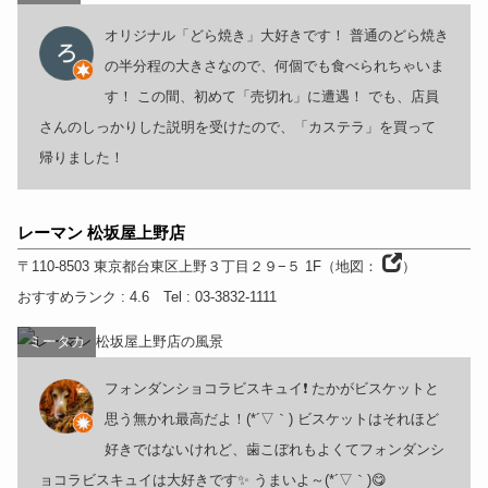
オリジナル「どら焼き」大好きです！ 普通のどら焼き
の半分程の大きさなので、何個でも食べられちゃいま
す！ この間、初めて「売切れ」に遭遇！ でも、店員
さんのしっかりした説明を受けたので、「カステラ」を買って
帰りました！
レーマン 松坂屋上野店
〒110-8503
東京都
台東区上野３丁目２９−５ 1F
（
地図：
）
おすすめランク
: 4.6
Tel
: 03-3832-1111
ミータカ
フォンダンショコラビスキュイ❗ たかがビスケットと
思う無かれ最高だよ！(*´▽｀) ビスケットはそれほど
好きではないけれど、歯こぼれもよくてフォンダンシ
ョコラビスキュイは大好きです✨ うまいよ～(*´▽｀)😋