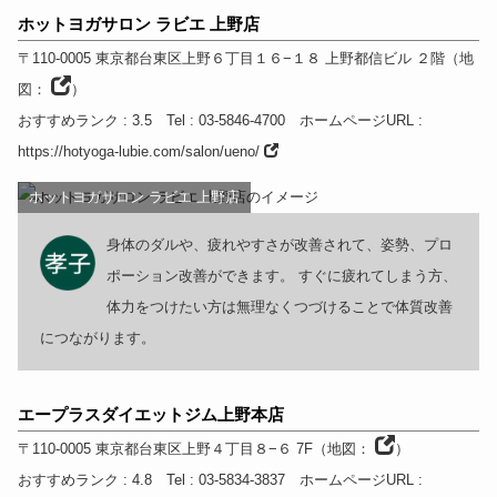
ホットヨガサロン ラビエ 上野店
〒110-0005
東京都
台東区上野６丁目１６−１８ 上野都信ビル ２階
（
地
図：
）
おすすめランク
: 3.5
Tel
: 03-5846-4700
ホームページURL
:
https://hotyoga-lubie.com/salon/ueno/
ホットヨガサロン ラビエ 上野店
身体のダルや、疲れやすさが改善されて、姿勢、プロ
ポーション改善ができます。 すぐに疲れてしまう方、
体力をつけたい方は無理なくつづけることで体質改善
につながります。
エープラスダイエットジム上野本店
〒110-0005
東京都
台東区上野４丁目８−６ 7F
（
地図：
）
おすすめランク
: 4.8
Tel
: 03-5834-3837
ホームページURL
: