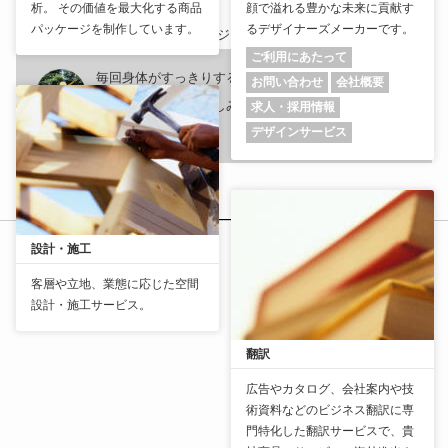
析。 その価値を最大化する商品
顔で溢れる豊かな未来に貢献す
パッケージを制作しています。
るデザイナーズメーカーです。
24/7ピラティス 上野店
ご利用にあたって
毎回身体がすっきりするのと、変化が分かるので、毎
お問い合わせ
会社概要
週通うのがとても楽しみです。 これからもよろしくお
求人・採用情報
デザインサービス
願いします！
設計・施工
客層や立地、業態に応じた空間
設計・施工サービス。
翻訳
広告やカタログ、会社案内や技
術資料などのビジネス翻訳に専
門特化した翻訳サービスで、貴