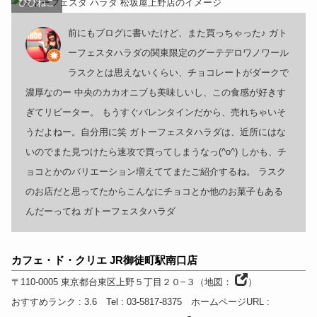
ぴぴねこ
前にもブログに書いたけど、また買っちゃった♪ ガト
ーフェスタハラダの関東限定のグーテデロワノワール
ラスクとは思えないくらい、チョコレートがダークで
濃厚なのー 中央のカカオニブも美味しいし、この食感が好きす
ぎてリピーター。 もうすぐバレンタインだから、売れちゃいそ
うだよねー。自分用に笑 ガトーフェスタハラダは、近所にはな
いのでまた見つけたら速攻で買ってしまうなっ(^o^) しかも、チ
ョコとかのバリエーション増えててまたご紹介するね。 ラスク
のお店だと思ってたからこんなにチョコとか他のお菓子もある
んだーってね ガトーフェスタハラダ
カフェ・ド・クリエ JR御徒町駅南口店
〒110-0005
東京都
台東区上野５丁目２０−３
（
地図：
）
おすすめランク
: 3.6
Tel
: 03-5817-8375
ホームページURL
: