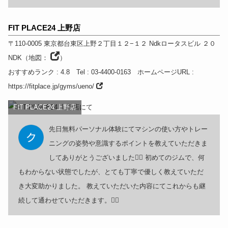
FIT PLACE24 上野店
〒110-0005
東京都
台東区上野２丁目１２−１２ Ndkロータスビル ２０
NDK
（
地図：
）
おすすめランク
: 4.8
Tel
: 03-4400-0163
ホームページURL
:
https://fitplace.jp/gyms/ueno/
FIT PLACE24 上野店
先日無料パーソナル体験にてマシンの使い方やトレー
ニングの姿勢や意識するポイントを教えていただきま
してありがとうございました🙇‍♂️ 初めてのジムで、何
もわからない状態でしたが、とても丁寧で優しく教えていただ
き大変助かりました。 教えていただいた内容にてこれからも継
続して通わせていただきます。🙇‍♂️