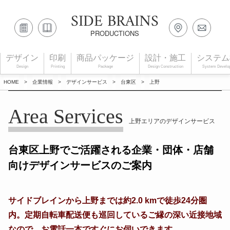
SIDE BRAINS
PRODUCTIONS
デザイン
印刷
商品パッケージ
設計・施工
システム
Design
Printing
Package
Design Construction
System Develo
HOME
>
企業情報
>
デザインサービス
>
台東区
>
上野
Area Services
上野エリアのデザインサービス
台東区上野でご活躍される企業・団体・店舗
向けデザインサービスのご案内
サイドブレインから上野までは約2.0 kmで徒歩24分圏
内。定期自転車配送便も巡回しているご縁の深い近接地域
なので、お電話一本ですぐにお伺いできます。