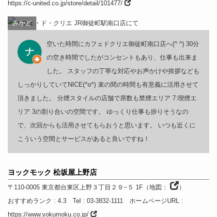
https://c-united.co.jp/store/detail/101477/
みかど
空いた時間にカフェドクリエ御徒町南口店へ(^ ^) 30分
の空き時間でしたがコンセントもあり、仕事も出来ま
した。 スタッフの丁寧な対応やお声かけや挨拶なども
しっかりしていてNICE(^o^) 束の間の時間も有意義に活用させて
頂きました。 分煙スタイルの店舗で席数も禁煙エリア 7:喫煙エ
リア 3の割り合いの空間です。 ゆっくり仕事も捗りそうなの
で、次回からも活用させてもらおうと思います。 いつも近くに
こういう空間とサービスがあると良いですね！
ヨックモック 松坂屋上野店
〒110-0005
東京都
台東区上野３丁目２９−５ 1F
（
地図：
）
おすすめランク
: 4.3
Tel
: 03-3832-1111
ホームページURL
:
https://www.yokumoku.co.jp/