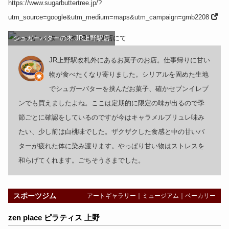
https://www.sugarbuttertree.jp/?
utm_source=google&utm_medium=maps&utm_campaign=gmb2208
シュガーバターの木 JR上野駅店
JR上野駅改札外にあるお菓子のお店。仕事帰りに甘い
物が食べたくなり寄りました。シリアルを固めた生地
でシュガーバターを挟んだお菓子、確かセブンイレブ
ンでも買えましたよね。ここは定期的に限定の味が出るので季
節ごとに確認をしているのですが今はキャラメルブリュレ味み
たい、少し前は白桃味でした。ザクザクした食感と中の甘いバ
ターが疲れた体に染み渡ります。やっぱり甘い物はストレスを
和らげてくれます。ごちそうさまでした。
スポーツジム
アートギャラリー
｜
ミュージアム
｜
ベーカリー
zen place ピラティス 上野