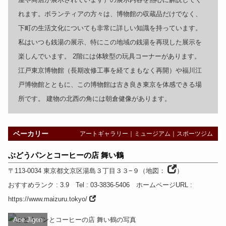
れます。ボランティアの方々は、博物館の収蔵品だけでなく、
下町の生活文化についても非常に詳しい知識を持っています。
私はいつも銭湯の展示、特にこの地域の銭湯を再現した展示を
楽しんでいます。 2階には体験型の玩具コーナーがあります。
江戸東京博物館（長期改修工事を経てまもなく再開）や福川江
戸博物館とともに、この博物館は古き良き東京を体感できる場
所です。 建物の北西の角には朝倉健像があります。
ベーカリー
アートギャラリー
｜
ミュージアム
｜
スポーツジム
ぶどうパンとコーヒーの店 舞い鶴
〒113-0034
東京都
文京区湯島３丁目３３−９
（
地図：
）
おすすめランク
: 3.9
Tel
: 03-3836-5406
ホームページURL
:
https://www.maizuru.tokyo/
Ace Jigen