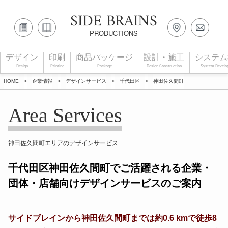
SIDE BRAINS
PRODUCTIONS
デザイン
印刷
商品パッケージ
設計・施工
システム
Design
Printing
Package
Design Construction
System Develo
HOME
>
企業情報
>
デザインサービス
>
千代田区
>
神田佐久間町
Area Services
神田佐久間町エリアのデザインサービス
千代田区神田佐久間町でご活躍される企業・
団体・店舗向けデザインサービスのご案内
サイドブレインから神田佐久間町までは約0.6 kmで徒歩8