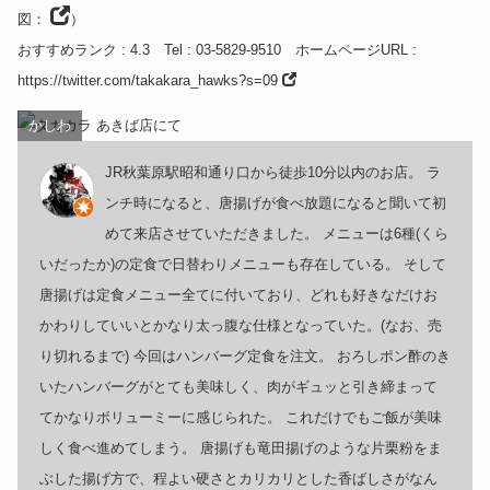
図：
）
おすすめランク
: 4.3
Tel
: 03-5829-9510
ホームページURL
:
https://twitter.com/takakara_hawks?s=09
かしわ
JR秋葉原駅昭和通り口から徒歩10分以内のお店。 ラ
ンチ時になると、唐揚げが食べ放題になると聞いて初
めて来店させていただきました。 メニューは6種(くら
いだったか)の定食で日替わりメニューも存在している。 そして
唐揚げは定食メニュー全てに付いており、どれも好きなだけお
かわりしていいとかなり太っ腹な仕様となっていた。(なお、売
り切れるまで) 今回はハンバーグ定食を注文。 おろしポン酢のき
いたハンバーグがとても美味しく、肉がギュッと引き締まって
てかなりボリューミーに感じられた。 これだけでもご飯が美味
しく食べ進めてしまう。 唐揚げも竜田揚げのような片栗粉をま
ぶした揚げ方で、程よい硬さとカリカリとした香ばしさがなん