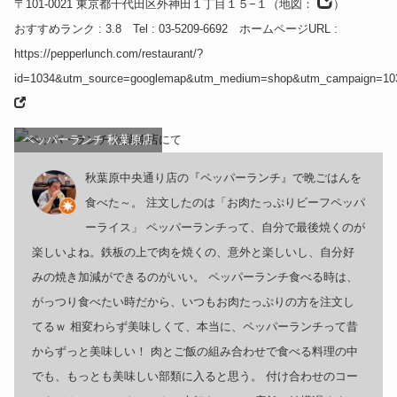
〒101-0021
東京都
千代田区外神田１丁目１５−１
（
地図：
）
おすすめランク
: 3.8
Tel
: 03-5209-6692
ホームページURL
:
https://pepperlunch.com/restaurant/?
id=1034&utm_source=googlemap&utm_medium=shop&utm_campaign=10
ペッパーランチ 秋葉原店
秋葉原中央通り店の『ペッパーランチ』で晩ごはんを
食べた～。 注文したのは「お肉たっぷりビーフペッパ
ーライス」 ペッパーランチって、自分で最後焼くのが
楽しいよね。鉄板の上で肉を焼くの、意外と楽しいし、自分好
みの焼き加減ができるのがいい。 ペッパーランチ食べる時は、
がっつり食べたい時だから、いつもお肉たっぷりの方を注文し
てるｗ 相変わらず美味しくて、本当に、ペッパーランチって昔
からずっと美味しい！ 肉とご飯の組み合わせで食べる料理の中
でも、もっとも美味しい部類に入ると思う。 付け合わせのコー