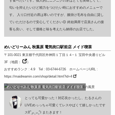
ず食べたいです。個人的にニンニクの芽はとても美味しくて、
匂いを抑えたいけど精力をつけたい時におすすめのメニューで
す。 入り口付近の席は寒いのですが、膝掛け毛布を自由に貸し
ていただけるので安心してください😊 終始満席で店員さんの接
客も良い、そして価格と味を考えたら納得のお店でした。
めいどりーみん 秋葉原 電気街口駅前店 メイド喫茶
〒101-0021
東京都
千代田区外神田１丁目１４−１ 宝田中央通りビル
3F
（
地図：
）
おすすめランク
: 4.9
Tel
: 03-6744-6726
ホームページURL
:
https://maidreamin.com/shop/detail.html?id=4
めいどりーみん 秋葉原 電気街口駅前店 メイド喫茶
とっても可愛かった！対応良かったし、たるさんの
LIVEめっっちゃ可愛くてレスやばくて嬉しかったです
スჱ̒՞ ̳ᴗ ̫ ᴗ ̳՞꒱ またきます！