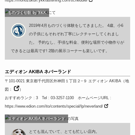
https://monozukuri.ykkfastening.com/schedule/
ものづくり館 by YKK
2019年4月ものづくり体験をしてきました。 4歳、小6
の子供にもそれぞれ丁寧にレクチャーしてくれまし
た。 予約なし、手頃な料金、便利な場所で小物作りが
できるとは最高です! 2階の展示コーナーも楽しいです。
エディオン AKIBA ネバーランド
〒101-0021
東京都
千代田区外神田１丁目２−９ エディオン AKIBA
（
地
図：
）
おすすめランク
: 3
Tel
: 03-3257-1100
ホームページURL
:
https://www.edion.com/ito/contents/special/lp/neverland/
エディオン AKIBA ネバーランド
とても混んでいて、とても忙しい店内。