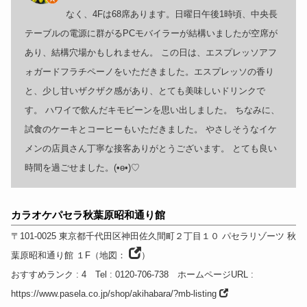
なく、4Fは68席あります。日曜日午後1時頃、中央長
テーブルの電源に群がるPCモバイラーが結構いましたが空席が
あり、結構穴場かもしれません。 この日は、エスプレッソアフ
ォガードフラチペーノをいただきました。エスプレッソの香り
と、少し甘いザクザク感があり、とても美味しいドリンクで
す。 ハワイで飲んだキモビーンを思い出しました。 ちなみに、
試食のケーキとコーヒーもいただきました。 やさしそうなイケ
メンの店員さん丁寧な接客ありがとうございます。 とても良い
時間を過ごせました。(•ө•)♡
カラオケパセラ秋葉原昭和通り館
〒101-0025
東京都
千代田区神田佐久間町２丁目１０ パセラリゾーツ 秋
葉原昭和通り館 １F
（
地図：
）
おすすめランク
: 4
Tel
: 0120-706-738
ホームページURL
:
https://www.pasela.co.jp/shop/akihabara/?mb-listing