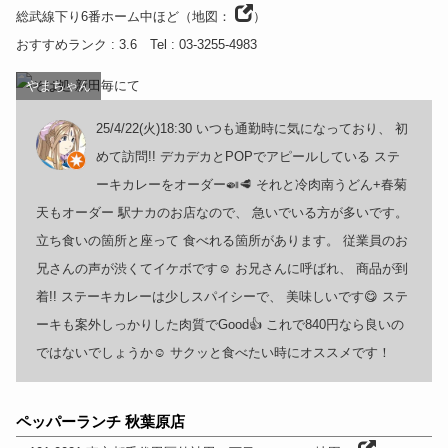
総武線下り6番ホーム中ほど
（
地図：
）
おすすめランク
: 3.6
Tel
: 03-3255-4983
やまちゃん
25/4/22(火)18:30 いつも通勤時に気になっており、 初
めて訪問!! デカデカとPOPでアピールしている ステ
ーキカレーをオーダー🍛🥩 それと冷肉南うどん+春菊
天もオーダー 駅ナカのお店なので、 急いでいる方が多いです。
立ち食いの箇所と座って 食べれる箇所があります。 従業員のお
兄さんの声が渋くてイケボです☺️ お兄さんに呼ばれ、 商品が到
着!! ステーキカレーは少しスパイシーで、 美味しいです😋 ステ
ーキも案外しっかりした肉質でGood👍 これで840円なら良いの
ではないでしょうか☺️ サクッと食べたい時にオススメです！
ペッパーランチ 秋葉原店