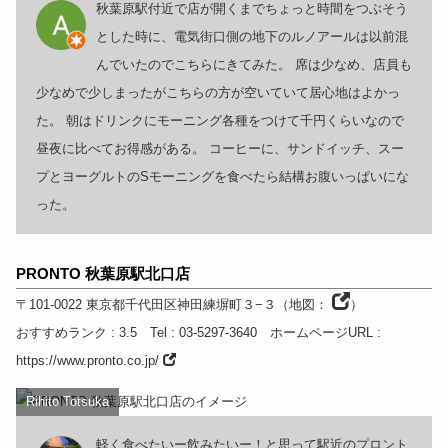
秋葉原駅付近で店が開くまでちょっと時間をつぶそう
とした時に、電気街口側の地下のルノアールは以前混
んでいたのでこちらにきてみた。 席は少なめ、店員も
少なめで少しまったがこちらの方が空いていて居心地はよかっ
た。 朝はドリンクにモーニング各種をつけて千円くらいなので
昼夜に比べてお得感がある。 コーヒーに、サンドイッチ、スー
プとヨーグルトのSモーニングを食べたら結構お腹いっぱいにな
った。
PRONTO 秋葉原駅北口店
〒101-0022
東京都
千代田区神田練塀町３−３
（
地図：
）
おすすめランク
: 3.5
Tel
: 03-5297-3640
ホームページURL
:
https://www.pronto.co.jp/
Rihito Totsuka
軽く食べたいー飲みたいー！と思って駅近のプロント