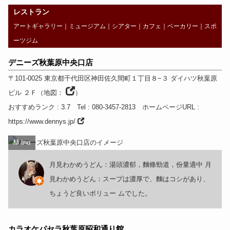
レストラン
アートギャラリー
｜
ミュージアム
｜
シアター
｜
カフェ
｜
ベーカリー
｜
スポ
ーツジム
デニーズ秋葉原中央口店
〒101-0025
東京都
千代田区神田佐久間町１丁目８−３ ダイハツ秋葉原
ビル ２Ｆ
（
地図：
）
おすすめランク
: 3.7
Tel
: 080-3457-2813
ホームページURL
:
https://www.dennys.jp/
M Inu
月見わかめうどん：湯頭濃郁，麵條勁道，份量適中 月
見わかめうどん：スープは濃厚で、麵はコシがあり、
ちょうど良いボリュー ムでした。
カラオケパセラ秋葉原昭和通り館