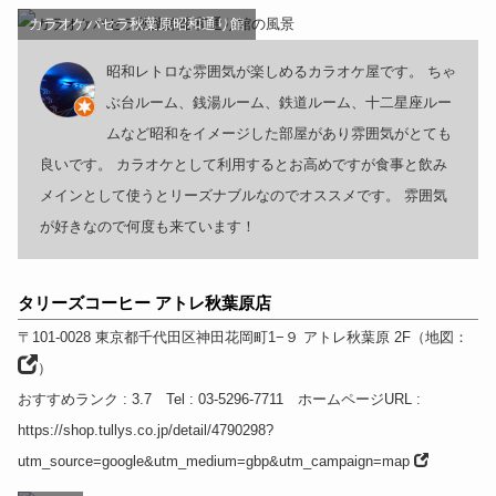
カラオケパセラ秋葉原昭和通り館
昭和レトロな雰囲気が楽しめるカラオケ屋です。 ちゃ
ぶ台ルーム、銭湯ルーム、鉄道ルーム、十二星座ルー
ムなど昭和をイメージした部屋があり雰囲気がとても
良いです。 カラオケとして利用するとお高めですが食事と飲み
メインとして使うとリーズナブルなのでオススメです。 雰囲気
が好きなので何度も来ています！
タリーズコーヒー アトレ秋葉原店
〒101-0028
東京都
千代田区神田花岡町1−９ アトレ秋葉原 2F
（
地図：
）
おすすめランク
: 3.7
Tel
: 03-5296-7711
ホームページURL
:
https://shop.tullys.co.jp/detail/4790298?
utm_source=google&utm_medium=gbp&utm_campaign=map