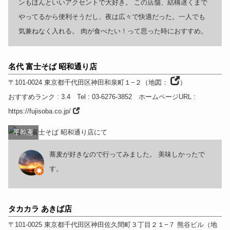
ンもほんといいアクセントで大好き。 この店舗、結構遅くまで
やってるから便利そうだし、夜は広々で快適だった。一人でも
気兼ねなく入れる。 肉が食べたい！って思った時におすすめ。
名代 富士そば 昭和通り店
〒101-0024
東京都
千代田区神田和泉町１−２
（
地図：
）
おすすめランク
: 3.4
Tel
: 03-6276-3852
ホームページURL
:
https://fujisoba.co.jp/
平幹憲
蕎麦が好きなので行ってみました。 美味しかったで
す。
タカカラ あきば店
〒101-0025
東京都
千代田区神田佐久間町３丁目２１−７ 熊谷ビル
（
地