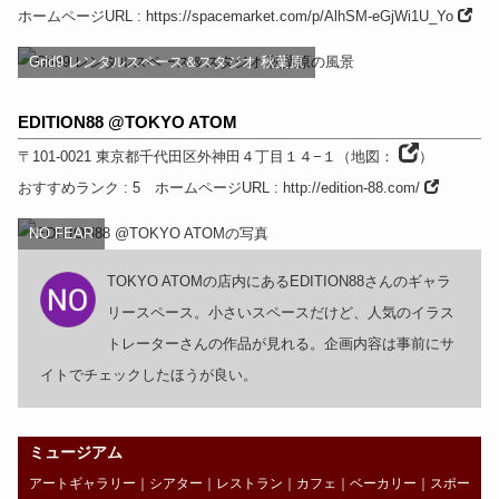
ホームページURL
:
https://spacemarket.com/p/AlhSM-eGjWi1U_Yo
Grid9 レンタルスペース＆スタジオ 秋葉原
EDITION88 @TOKYO ATOM
〒101-0021
東京都
千代田区外神田４丁目１４−１
（
地図：
）
おすすめランク
: 5
ホームページURL
:
http://edition-88.com/
NO FEAR
TOKYO ATOMの店内にあるEDITION88さんのギャラ
リースペース。小さいスペースだけど、人気のイラス
トレーターさんの作品が見れる。企画内容は事前にサ
イトでチェックしたほうが良い。
ミュージアム
アートギャラリー
｜
シアター
｜
レストラン
｜
カフェ
｜
ベーカリー
｜
スポー