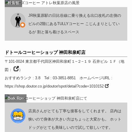
村長智
JR秋葉原駅の日比谷線に乗り換える出口改札の左側の
ビルの2階にあるTULLYコーヒー こじんまりとしてい
るが 割と落ち着けるスペース
ドトールコーヒーショップ 神田和泉町店
〒101-0024
東京都
千代田区神田和泉町１−２−１９ 石井ビル １Ｆ
（
地
図：
）
おすすめランク
: 3.8
Tel
: 03-3851-8851
ホームページURL
:
https://shop.doutor.co.jp/doutor/spot/detail?code=1010152
Berk Ron
店員さんがとても丁寧な接客をしてくれます。 店内は
狭いので身体が大きい方はちょっと大変かも。 ホット
ドッグがとても美味しいので試して欲しいです。