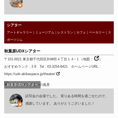
シアター
アートギャラリー
｜
ミュージアム
｜
レストラン
｜
カフェ
｜
ベーカリー
｜
ス
ポーツジム
秋葉原UDXシアター
〒101-0021
東京都
千代田区外神田４丁目１４−１
（
地図：
）
おすすめランク
: 3.9
Tel
: 03-3254-8421
ホームページURL
:
https://udx-akibaspace.jp/theater/
秋葉原UDXシアター
試写会の会場でした。 実りある時間を過ごせたので、
感謝しています。 ありがとうございました！