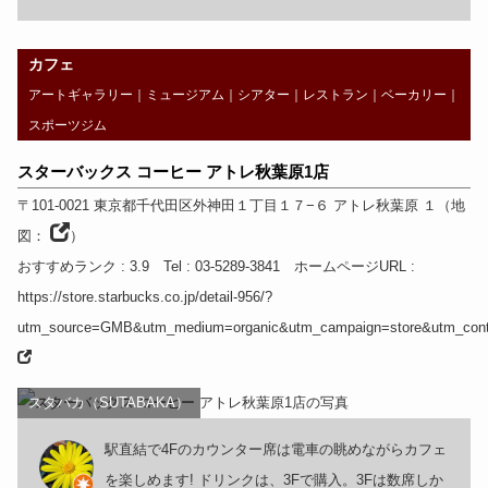
カフェ
アートギャラリー
｜
ミュージアム
｜
シアター
｜
レストラン
｜
ベーカリー
｜
スポーツジム
スターバックス コーヒー アトレ秋葉原1店
〒101-0021
東京都
千代田区外神田１丁目１７−６ アトレ秋葉原 １
（
地
図：
）
おすすめランク
: 3.9
Tel
: 03-5289-3841
ホームページURL
:
https://store.starbucks.co.jp/detail-956/?
utm_source=GMB&utm_medium=organic&utm_campaign=store&utm_cont
スタバカ（SUTABAKA）
駅直結で4Fのカウンター席は電車の眺めながらカフェ
を楽しめます! ドリンクは、3Fで購入。3Fは数席しか