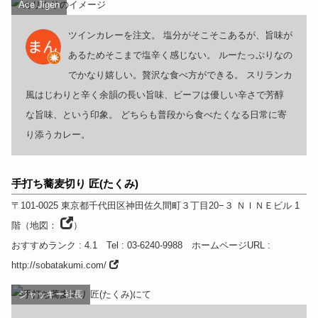
Ace Jigen
ツインカレーを注文。 塩分がそこそこあるが、旨味が
あるためそこまで塩辛く感じない。 ルーたっぷりなの
でかなり嬉しい。贅沢な食べ方ができる。 スリランカ
風はじわりと辛く余韻の長い旨味、ビーフは優しい辛さで芳醇
な旨味、という印象。 どちらも普段から食べたくなる日常に寄
り添うカレー。
手打ち蕎麦切り 匠(たくみ)
〒101-0025
東京都
千代田区神田佐久間町３丁目20−３ ＮＩＮＥビル 1
階
（
地図：
）
おすすめランク
: 4.1
Tel
: 03-6240-9988
ホームページURL
:
http://sobatakumi.com/
ジャッキー社長