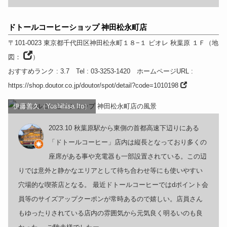
ドトールコーヒーショップ 神田松永町店
〒101-0023
東京都
千代田区神田松永町１８−１ ビオレ 秋葉原 １Ｆ
（
地
図：
）
おすすめランク
: 3.7
Tel
: 03-3253-1420
ホームページURL
:
https://shop.doutor.co.jp/doutor/spot/detail?code=1010198
伊藤善久（Yoshihisa Ito）
2023.10 秋葉原駅から東側の首都高速下辺りにある
「ドトールコーヒー」店内は縦長となっており多くの
座席がある事や充電器も一部設置されている。この辺
りでは意外と静かなエリアとして待ち合わせ等にも使いやすい
穴場的な喫茶店となる。 最近ドトールコーヒーではdポイント会
員等のサイズアップクーポンが常時あるので嬉しい。店員さん
もゆったりされている店内の雰囲気から元気良く明るいのも良