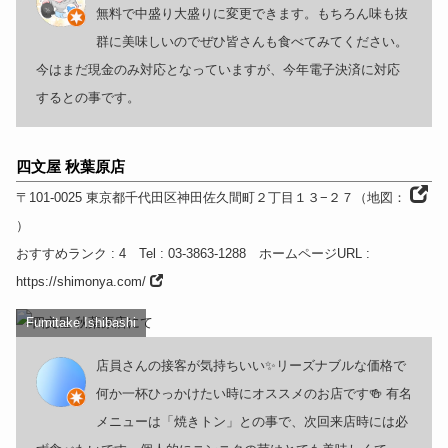
無料で中盛り大盛りに変更できます。もちろん味も抜
群に美味しいのでぜひ皆さんも食べてみてください。
今はまだ現金のみ対応となっていますが、今年電子決済に対応
するとの事です。
四文屋 秋葉原店
〒101-0025
東京都
千代田区神田佐久間町２丁目１３−２７
（
地図：
）
おすすめランク
: 4
Tel
: 03-3863-1288
ホームページURL
:
https://shimonya.com/
Fumitake Ishibashi
店員さんの接客が気持ちいい✨リーズナブルな価格で
何か一杯ひっかけたい時にオススメのお店です🍻 有名
メニューは「焼きトン」との事で、次回来店時には必