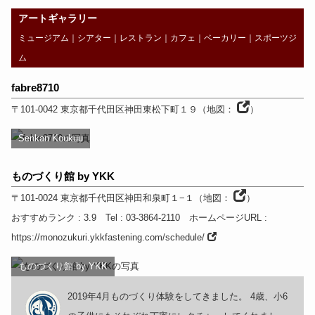
アートギャラリー
ミュージアム
｜
シアター
｜
レストラン
｜
カフェ
｜
ベーカリー
｜
スポーツジ
ム
fabre8710
〒101-0042
東京都
千代田区神田東松下町１９
（
地図：
）
Senkan Koukuu
ものづくり館 by YKK
〒101-0024
東京都
千代田区神田和泉町１−１
（
地図：
）
おすすめランク
: 3.9
Tel
: 03-3864-2110
ホームページURL
:
https://monozukuri.ykkfastening.com/schedule/
ものづくり館 by YKK
2019年4月ものづくり体験をしてきました。 4歳、小6