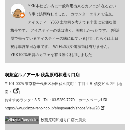
YKK本社ビル内に一般利用出来るカフェが 在るとい
う事で訪問👣しました。 カウンターエリアで注文。
アイスティー¥350 土地柄を考えても非常に安価な価
格帯です。 アイスティーの味は濃く、美味しかったです。 (明治
屋で売っているアイスティーの味に似ている) 惜しむらくは土日
祝は非営業日な事です。 WI-FI環境や電源🔌は有りません。
YKK100%出資のカフェを有り難く利用しました、
喫茶室ルノアール 秋葉原昭和通り口店
〒101-0025
東京都
千代田区神田佐久間町１丁目１８ 信交ビル 2F
（
地
図：
）
おすすめランク
: 3.5
Tel
: 03-5289-7270
ホームページURL
:
https://www.ginza-renoir.co.jp/shopsearch/shops/view/28
Viktoria Barysiuk