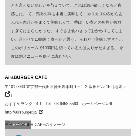
とも言えない味わいを与えていて、これは酒が欲しくなると直
感した。 て、鶏肉の味も本当に美味しく、カリカリの衣からあ
ふれる肉汁があまくて美味しくて、香ばしい衣との相性が抜群
すぎてたまらなかった。 すぐさま食べきっておかわりしてしま
い、合わせて10個近く食べたと思う。 それだけ美味しすぎた…
このボリュームで1000円を切っているのはありがたすぎる。 今
度は別メニューを食べに訪れたい。
AirsBURGER CAFE
〒101-0033
東京都
千代田区神田岩本町１−１２ 坂田ビル 1F
（
地図：
）
おすすめランク
: 4.1
Tel
: 03-6458-5563
ホームページURL
:
http://airsburger.jp/
ニャーイチ