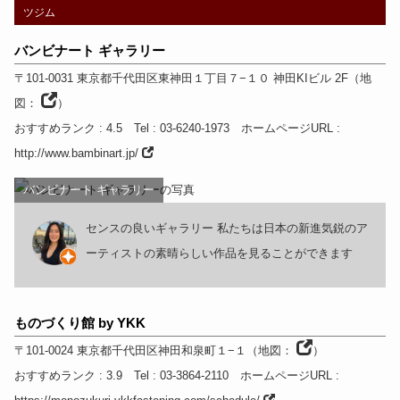
ツジム
バンビナート ギャラリー
〒101-0031
東京都
千代田区東神田１丁目７−１０ 神田KIビル 2F
（
地
図：
）
おすすめランク
: 4.5
Tel
: 03-6240-1973
ホームページURL
:
http://www.bambinart.jp/
バンビナート ギャラリー
センスの良いギャラリー 私たちは日本の新進気鋭のア
ーティストの素晴らしい作品を見ることができます
ものづくり館 by YKK
〒101-0024
東京都
千代田区神田和泉町１−１
（
地図：
）
おすすめランク
: 3.9
Tel
: 03-3864-2110
ホームページURL
: