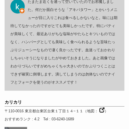
たまたま近くを通って空いていたのでお邪魔しまし
た。何だか面白そうな「アキバタワー」とかいうメニ
ューが目に入りこれは食べるしかないなと。味には期
待してなかったのですがとても美味しかったです。特にパティ
が美味しくて、最近ありがちな塩味がやたらとキツいものでは
なく、ハンバーグとしても美味しく食べられるような旨味たっ
ぷりジューシーなもので凄く良かったです。血迷っておかわり
しちゃいそうになりましたがやめておきました。あと画像では
わかりづらいですがめちゃくちゃ大きいのでかぶりつくことは
できず確実に倒壊します。潰してしまうのは勿体ないのでナイ
フとフォークを使うのがオススメです！
カリカリ
〒110-0016
東京都
台東区台東１丁目１４−１１
（
地図：
）
おすすめランク
: 4.2
Tel
: 03-6240-1689