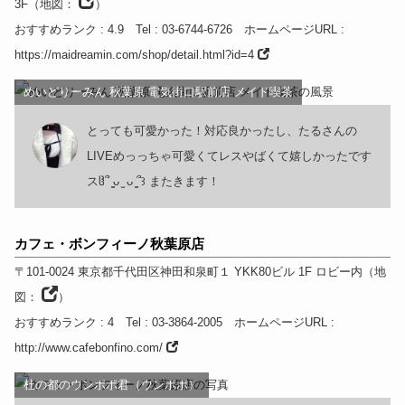
3F
（
地図：
）
おすすめランク
: 4.9
Tel
: 03-6744-6726
ホームページURL
:
https://maidreamin.com/shop/detail.html?id=4
めいどりーみん 秋葉原 電気街口駅前店 メイド喫茶
とっても可愛かった！対応良かったし、たるさんの
LIVEめっっちゃ可愛くてレスやばくて嬉しかったです
スჱ̒՞ ̳ᴗ ̫ ᴗ ̳՞꒱ またきます！
カフェ・ボンフィーノ秋葉原店
〒101-0024
東京都
千代田区神田和泉町１ YKK80ビル 1F ロビー内
（
地
図：
）
おすすめランク
: 4
Tel
: 03-3864-2005
ホームページURL
:
http://www.cafebonfino.com/
杜の都のウンポポ君（ウンポポ）