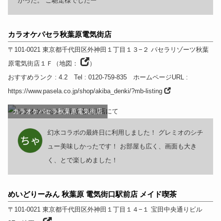
かった。 ご馳走様でしたー
カラオケパセラ秋葉原電気街店
〒101-0021
東京都
千代田区外神田１丁目１３−２
パセラリゾーツ秋葉
原電気街店１Ｆ
（
地図：
）
おすすめランク
: 4.2
Tel
: 0120-759-835
ホームページURL
:
https://www.pasela.co.jp/shop/akiba_denki/?mb-listing
カラオケパセラ秋葉原電気街店
幻水コラボの最終日に利用しました！ グレミオのシチ
ュー美味しかったです！ お部屋も広く、画面も大き
く、とで楽しめました！
めいどりーみん 秋葉原 電気街口駅前店 メイド喫茶
〒101-0021
東京都
千代田区外神田１丁目１４−１ 宝田中央通りビル