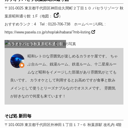
〒101-0025
東京都
千代田区神田佐久間町２丁目１０ パセラリゾーツ 秋
葉原昭和通り館 １F
（
地図：
）
おすすめランク
: 4
Tel
: 0120-706-738
ホームページURL
:
https://www.pasela.co.jp/shop/akihabara/?mb-listing
カラオケパセラ秋葉原昭和通り館
昭和レトロな雰囲気が楽しめるカラオケ屋です。 ちゃ
ぶ台ルーム、銭湯ルーム、鉄道ルーム、十二星座ルー
ムなど昭和をイメージした部屋があり雰囲気がとても
良いです。 カラオケとして利用するとお高めですが食事と飲み
メインとして使うとリーズナブルなのでオススメです。 雰囲気
が好きなので何度も来ています！
そば処 新田毎
〒101-0028
東京都
千代田区外神田１丁目１７−６ 秋葉原駅
改札内 4階