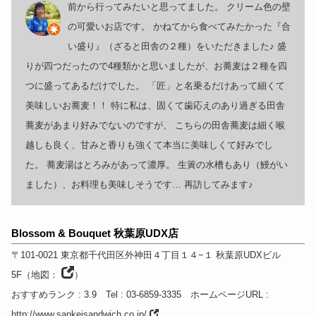
前から行ってみたいと思ってました。 クリーム色の壁
の可愛いお店です。 かねてから食べてみたかった『合
い盛り』（ざると田舎の２種）をいただきました♪ 盛
りが四つだったので4種類かと思いましたが、お蕎麦は２種を四
つに盛ってあるだけでした。 「匠」と名乗るだけあって細くて
美味しいお蕎麦！！ 特に私は、固くて歯応えのあり過ぎる田舎
蕎麦があまり好みでないのですが、 こちらの田舎蕎麦は細く喉
越しも良く、甘みと香りも強くて本当に美味しくて好みでし
た。 蕎麦湯はとろみがあって濃厚。 生簀の水槽もあり（鰻がい
ました）、お料理も美味しそうです… 再訪してみます♪
Blossom & Bouquet 秋葉原UDX店
〒101-0021
東京都
千代田区外神田４丁目１４−１ 秋葉原UDXビル
5F
（
地図：
）
おすすめランク
: 3.9
Tel
: 03-6859-3335
ホームページURL
:
http://www.sankeisandwich.co.jp/