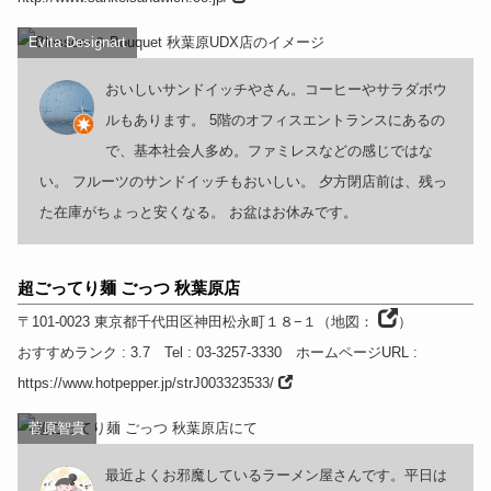
Evita Designart
おいしいサンドイッチやさん。コーヒーやサラダボウ
ルもあります。 5階のオフィスエントランスにあるの
で、基本社会人多め。ファミレスなどの感じではな
い。 フルーツのサンドイッチもおいしい。 夕方閉店前は、残っ
た在庫がちょっと安くなる。 お盆はお休みです。
超ごってり麺 ごっつ 秋葉原店
〒101-0023
東京都
千代田区神田松永町１８−１
（
地図：
）
おすすめランク
: 3.7
Tel
: 03-3257-3330
ホームページURL
:
https://www.hotpepper.jp/strJ003323533/
菅原智貴
最近よくお邪魔しているラーメン屋さんです。平日は