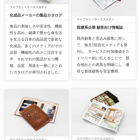
ライブラリ
>
ケーススタディ
化成品メーカーの製品カタログ
ライブラリ
>
ケーススタディ
食品の美味しさや安全性、機能
医療系企業 顧客向け情報誌
性を高め、健康で豊かな食生活
既存顧客と見込み顧客に対し
を支える日本の高品質で多彩な
て、毎月1回自社メディアを発
化成品。多くのメディアがその
刊し、サービスの付加価値をス
品質・機能性の高さに注目する
トーリー的に伝えることで、競
中、それぞれの製品がもつ機
合他社との差異を明確にし、優
能、品質、用途を一冊にまとめ
良な新規顧客を安定獲得。
たカタログが発刊されました。
ライブラリ
>
ケーススタディ
ライブラリ
>
ケーススタディ