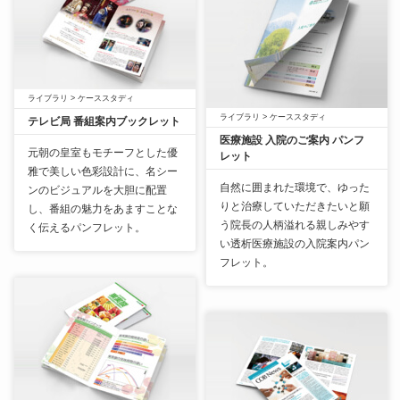
ライブラリ
>
ケーススタディ
ライブラリ
>
ケーススタディ
テレビ局 番組案内ブックレット
医療施設 入院のご案内 パンフ
元朝の皇室もモチーフとした優
レット
雅で美しい色彩設計に、名シー
自然に囲まれた環境で、ゆった
ンのビジュアルを大胆に配置
りと治療していただきたいと願
し、番組の魅力をあますことな
う院長の人柄溢れる親しみやす
く伝えるパンフレット。
い透析医療施設の入院案内パン
フレット。