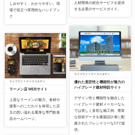
人材開発の総合サービスを提供
しみやすく、わかりやすい、現
する企業のサービスガイド。
場で役立つ実用的なハンドブッ
ク
ライブラリ
>
ケーススタディ
ライブラリ
>
ケーススタディ
優れた意匠性と機能性が魅力の
ハイグレード建材特設サイト
ラーメン店 WEBサイト
デザイン性と機能性を融合した
上質なラーメンの魅力、食材や
ハイグレード建材メーカーなら
接客へのこだわりを体現した店
では美しく多彩な施工例、豊富
主の想い溢れる重厚な専門飲食
な技術データを建築設計者に配
店ホームページ。
慮されたフレンドリーなUIで提
供。