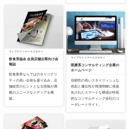
ライブラリ
>
ケーススタディ
ライブラリ
>
ケーススタディ
飲食系協会 会員店舗企業向け会
報誌
医療系コンサルティング企業の
ホームページ
飲食業界ならではのオリジナリ
ティの高い企画を盛り込み、店
信頼性の高いスタイリッシュな
舗経営のヒントとなる情報が満
色彩と優位性が簡潔明瞭に視覚
載のユニークなメディアを構
化されたスマートな構成が特長
築。
的なコンサルティング会社のコ
ーポレートサイト。