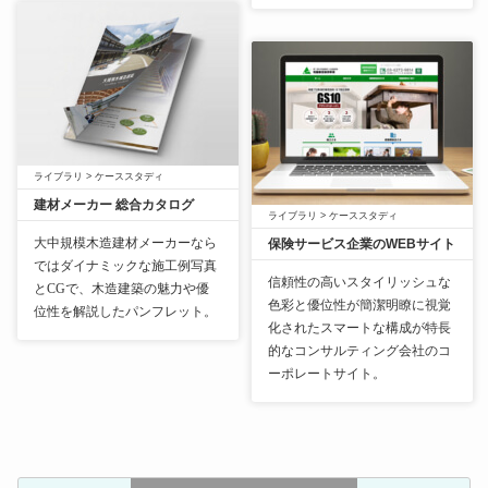
ライブラリ
>
ケーススタディ
建材メーカー 総合カタログ
ライブラリ
>
ケーススタディ
大中規模木造建材メーカーなら
保険サービス企業のWEBサイト
ではダイナミックな施工例写真
信頼性の高いスタイリッシュな
とCGで、木造建築の魅力や優
色彩と優位性が簡潔明瞭に視覚
位性を解説したパンフレット。
化されたスマートな構成が特長
的なコンサルティング会社のコ
ーポレートサイト。