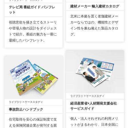
建材メーカー 輸入建材カタログ
テレビ局 番組ガイド パンフレ
ット
北米に本拠を置く老舗建材メー
視聴意欲を掻き立てるストーリ
カーならではの、機能性とデザ
や登場人物の設計をダイジェス
イン性を兼ね備えた製品カタロ
トで紹介。番組の魅力を一冊に
グ。
凝縮したパンフレット。
ライブラリ
>
ケーススタディ
ライブラリ
>
ケーススタディ
経済産業省×人材開発支援会社
サービスガイド
事故防止ハンドブック
個人・法人それぞれの利用メリ
住宅取得を安心の保証制度で支
ットがまるわかり、日本全国に
える保険関連企業が発刊する親