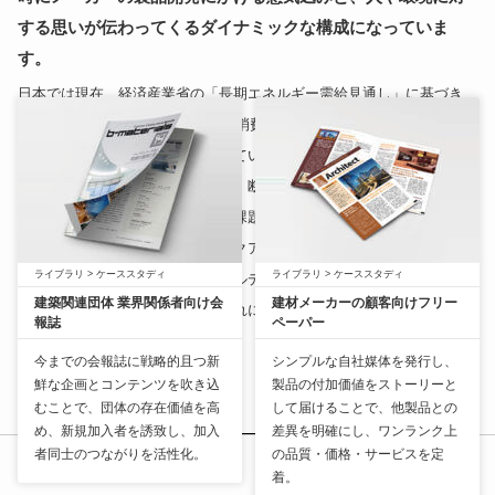
する思いが伝わってくるダイナミックな構成になっていま
す。
日本では現在、経済産業省の「長期エネルギー需給見通し」に基づき、
2030年度において最終エネルギー消費で5,030万kl程度の省エネルギー
を目標に様々な取り組みが行われています。
新たに建てられる建築物において、断熱性能の向上は、自然環境への影
響や維持コストを左右する大きな課題となっています。
水のチカラで発砲する断熱材「アクアフォーム」は、環境に悪影響を与
ライブラリ
>
ケーススタディ
ライブラリ
>
ケーススタディ
えるフロンガスを使わずホルムアルデヒドも発生させないため、地球環
建築関連団体 業界関係者向け会
建材メーカーの顧客向けフリー
境、住む人、施工する人、それぞれにやさしい断熱材として注目を集め
報誌
ペーパー
ています。
今までの会報誌に戦略的且つ新
シンプルな
自社媒体
を発行し、
鮮な企画とコンテンツを吹き込
製品の付加価値をストーリーと
むことで、団体の存在価値を高
して届けることで、他製品との
め、新規加入者を誘致し、加入
差異を明確にし、ワンランク上
者同士のつながりを活性化。
の品質・価格・サービスを定
着。