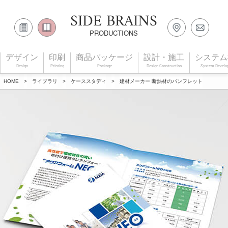
SIDE BRAINS
PRODUCTIONS
デザイン
印刷
商品パッケージ
設計・施工
システム
Design
Printing
Package
Design Construction
System Develo
HOME
>
ライブラリ
>
ケーススタディ
>
建材メーカー 断熱材のパンフレット