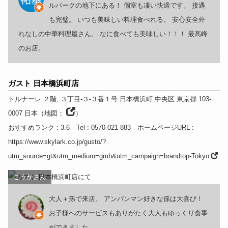
ルパークの地下にある！ 個室も凄い快適です。 接遇
も完璧。 いつも美味しい料理食べれる。 安心安全外
れなしの中華料理屋さん。 なに食べても美味しい！！！ 最高峰
のお店。
ガスト 日本橋浜町店
トルナーレ ２階, ３丁目-３-３番１号 日本橋浜町 中央区
東京都
103-
0007
日本
（
地図：
）
おすすめランク
: 3.6
Tel
: 0570-021-883
ホームページURL
:
https://www.skylark.co.jp/gusto/?
utm_source=gt&utm_medium=gmb&utm_campaign=brandtop-Tokyo
こうかさん
大人＋孫で来店。 アンパンマン好きな孫は大喜び！
お子様へのサービスもありがたく大人もゆっくり食事
ができました。