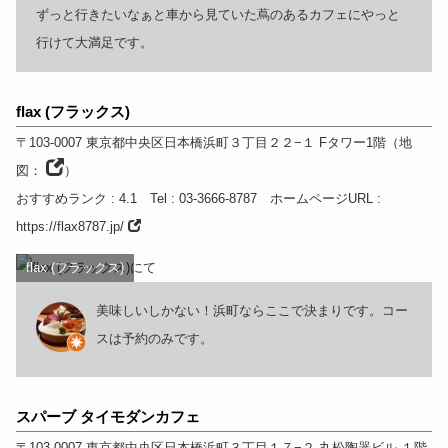
ずっと行きたいなぁと車から見ていた蔦のあるカフェにやっと
行けて大満足です。
flax (フラックス)
〒103-0007
東京都
中央区日本橋浜町３丁目２２−１
Fタワー1階
（
地
図：
）
おすすめランク
: 4.1
Tel
: 03-3666-8787
ホームページURL
:
https://flax8787.jp/
flax (フラックス)
美味しいしかない！浜町ならここで決まりです。コー
スは予約のみです。
スパーブ タイモダンカフェ
〒103-0007
東京都
中央区日本橋浜町３丁目１７−２ 丸松陶器ビル １階