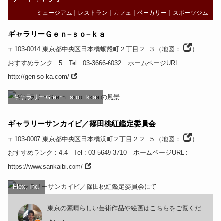
ミュージアム
｜
レストラン
｜
カフェ
｜
ベーカリー
｜
スポーツジム
ギャラリーＧｅｎ−ｓｏ−ｋａ
〒103-0014
東京都
中央区日本橋蛎殻町２丁目２−３
（
地図：
）
おすすめランク
: 5
Tel
: 03-3666-6032
ホームページURL
:
http://gen-so-ka.com/
ギャラリーＧｅｎ−ｓｏ−ｋａ
ギャラリーサンカイビ／篠田桃紅鑑定委員会
〒103-0007
東京都
中央区日本橋浜町２丁目２２−５
（
地図：
）
おすすめランク
: 4.4
Tel
: 03-5649-3710
ホームページURL
:
https://www.sankaibi.com/
Flex, Inc.
東京の素晴らしい芸術作品や絵画はこちらをご覧くだ