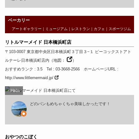
ベーカリー
アートギャラリー
｜
ミュージアム
｜
レストラン
｜
カフェ
｜
スポーツジム
リトルマーメイド 日本橋浜町店
〒103-0007
東京都
中央区日本橋浜町３丁目３−１ ピーコックストアト
ルナーレ日本橋浜町店内
（
地図：
）
おすすめランク
: 3.5
Tel
: 03-3668-2566
ホームページURL
:
http://www.littlemermaid.jp/
- HaLu
どのパンもめちゃくちゃ美味しかったです！
おやつのこぼく