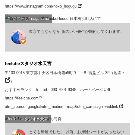
https://www.instagram.com/noko_hogugu
Y “ニコっち” nagahama
東京でもなかなか 腕のいい先生が施術してくれます。
feelcheスタジオ水天宮
〒103-0015
東京都
中央区日本橋箱崎町３１−５ 吉益ビル 3F
（
地図：
）
おすすめランク
: 5
Tel
: 090-7901-9348
ホームページURL
:
https://feelche.com/?
utm_source=google&utm_medium=map&utm_campaign=weblink
feelcheスタジオ水天宮
とても綺麗でした。 以前、お掃除シートがあったらい