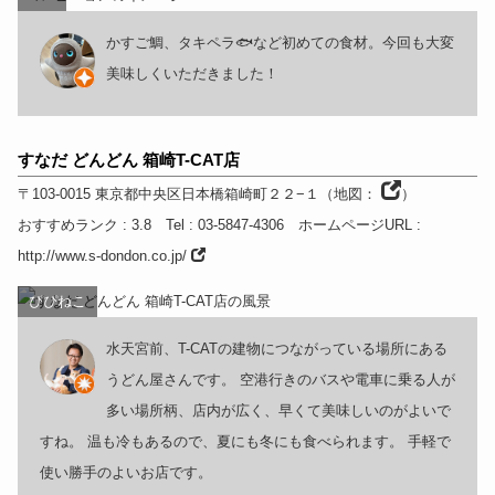
かすご鯛、タキペラ🐟など初めての食材。今回も大変
美味しくいただきました！
すなだ どんどん 箱崎T-CAT店
〒103-0015
東京都
中央区日本橋箱崎町２２−１
（
地図：
）
おすすめランク
: 3.8
Tel
: 03-5847-4306
ホームページURL
:
http://www.s-dondon.co.jp/
ぴぴねこ
水天宮前、T-CATの建物につながっている場所にある
うどん屋さんです。 空港行きのバスや電車に乗る人が
多い場所柄、店内が広く、早くて美味しいのがよいで
すね。 温も冷もあるので、夏にも冬にも食べられます。 手軽で
使い勝手のよいお店です。