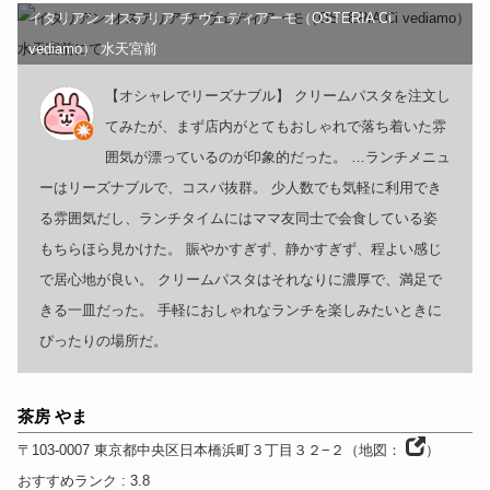
イタリアン オステリア チ ヴェディアーモ（OSTERIA Ci
vediamo） 水天宮前
【オシャレでリーズナブル】 クリームパスタを注文し
てみたが、まず店内がとてもおしゃれで落ち着いた雰
囲気が漂っているのが印象的だった。 …ランチメニュ
ーはリーズナブルで、コスパ抜群。 少人数でも気軽に利用でき
る雰囲気だし、ランチタイムにはママ友同士で会食している姿
もちらほら見かけた。 賑やかすぎず、静かすぎず、程よい感じ
で居心地が良い。 クリームパスタはそれなりに濃厚で、満足で
きる一皿だった。 手軽におしゃれなランチを楽しみたいときに
ぴったりの場所だ。
茶房 やま
〒103-0007
東京都
中央区日本橋浜町３丁目３２−２
（
地図：
）
おすすめランク
: 3.8