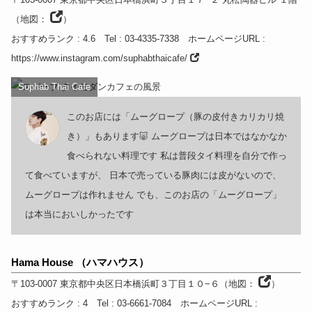
（
地図：
）
おすすめランク
: 4.6
Tel
: 03-4335-7338
ホームページURL
:
https://www.instagram.com/suphabthaicafe/
Suphab Thai Cafe
このお店には「ムーグロープ（豚の皮付きカリカリ焼
き）」もあります🐷 ムーグロープは日本ではなかなか
食べられない料理です 私は普段タイ料理を自分で作っ
て食べていますが、 日本で売っている豚肉には皮がないので、
ムーグロープは作れません でも、このお店の「ムーグロープ」
は本当においしかったです
Hama House （ハマハウス）
〒103-0007
東京都
中央区日本橋浜町３丁目１０−６
（
地図：
）
おすすめランク
: 4
Tel
: 03-6661-7084
ホームページURL
: