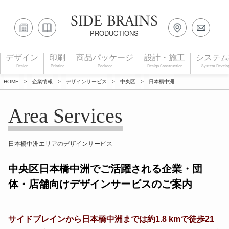
SIDE BRAINS
PRODUCTIONS
デザイン
印刷
商品パッケージ
設計・施工
システム
Design
Printing
Package
Design Construction
System Develo
HOME
>
企業情報
>
デザインサービス
>
中央区
>
日本橋中洲
Area Services
日本橋中洲エリアのデザインサービス
中央区日本橋中洲でご活躍される企業・団
体・店舗向けデザインサービスのご案内
サイドブレインから日本橋中洲までは約1.8 kmで徒歩21