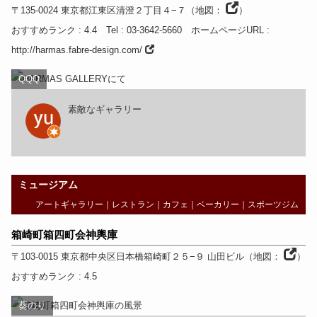
〒135-0024
東京都
江東区清澄２丁目４−７
（
地図：
）
おすすめランク
: 4.4
Tel
: 03-3642-5660
ホームページURL
:
http://harmas.fabre-design.com/
QQQ
素敵なギャラリー
ミュージアム
アートギャラリー
｜
レストラン
｜
カフェ
｜
ベーカリー
｜
スポーツジム
箱崎町箱四町会神輿庫
〒103-0015
東京都
中央区日本橋箱崎町２５−９ 山田ビル
（
地図：
）
おすすめランク
: 4.5
葵のり