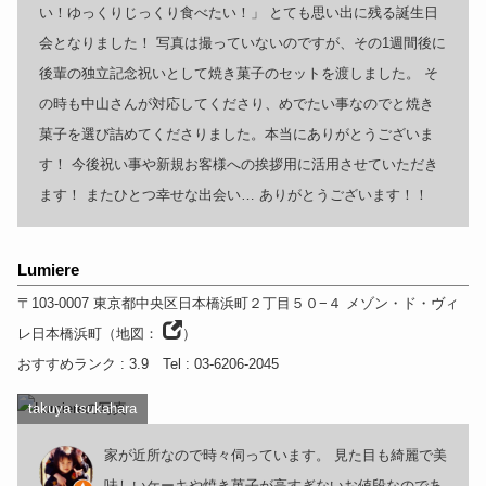
い！ゆっくりじっくり食べたい！」 とても思い出に残る誕生日
会となりました！ 写真は撮っていないのですが、その1週間後に
後輩の独立記念祝いとして焼き菓子のセットを渡しました。 そ
の時も中山さんが対応してくださり、めでたい事なのでと焼き
菓子を選び詰めてくださりました。本当にありがとうございま
す！ 今後祝い事や新規お客様への挨拶用に活用させていただき
ます！ またひとつ幸せな出会い… ありがとうございます！！
Lumiere
〒103-0007
東京都
中央区日本橋浜町２丁目５０−４ メゾン・ド・ヴィ
レ日本橋浜町
（
地図：
）
おすすめランク
: 3.9
Tel
: 03-6206-2045
takuya tsukahara
家が近所なので時々伺っています。 見た目も綺麗で美
味しいケーキや焼き菓子が高すぎないお値段なのであ