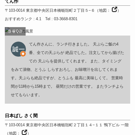
てん作
〒103-0014
東京都
中央区日本橋蛎殻町２丁目５−６
（
地図：
）
おすすめランク
: 4.1
Tel
: 03-3668-8301
奈塚Q弥
てん作さんに、ランチ行きました。 天ぷらご飯の4
番、全ての天ぷらが 絶品でした。注文してから揚げた
ての 天ぷらを提供してくれます。 また、タイミング
をみて漬物、とうふ しらすおろし、お味噌汁を出してくれま
す。天ぷらも絶品ですが、とうふも 最高に美味しくて。 営業時
間が11時から15時まで。 昼間だけの営業です。 またランチよら
せてもらいます。
日本ばし さく間
〒103-0014
東京都
中央区日本橋蛎殻町２丁目１４−１１ 鴨下ビル 一階
（
地図：
）