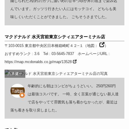
綴じられた3切れのカツに濃いめの甘辛つゆが丼の底まで染み込
んでいます。ガッツリ行きたい人にはモッテコイ。 どちらも美
味しくいただくことができました。 ごちそうさまでした。
マクドナルド 水天宮前東京シティエアターミナル店
〒103-0015
東京都
中央区日本橋箱崎町４２−１
（
地図：
）
おすすめランク
: 3.6
Tel
: 03-5645-7837
ホームページURL
:
https://map.mcdonalds.co.jp/map/13528
八木健一
年齢的にも朝はコンビがちょうどいい。 250円260円
は最強コスパです。 一時、全く言葉が通じない新人達
で店をやってて雰囲気も落ち着かなかったが、最近は
落ち着きを取り戻しました。