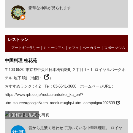
豪華な神輿が見られます
レストラン
アートギャラリー
｜
ミュージアム
｜
カフェ
｜
ベーカリー
｜
スポーツジム
中国料理 桂花苑
〒103-8520
東京都
中央区日本橋蛎殻町２丁目１−１ ロイヤルパークホ
テル 地下1階
（
地図：
）
おすすめランク
: 4.2
Tel
: 03-5641-3600
ホームページURL
:
https://www.rph.co.jp/restaurants/kei_ka_en/?
utm_source=google&utm_medium=gbp&utm_campaign=202309
中国料理 桂花苑
昔から足繁く通わせて頂いている中華料理屋。 ロイヤ