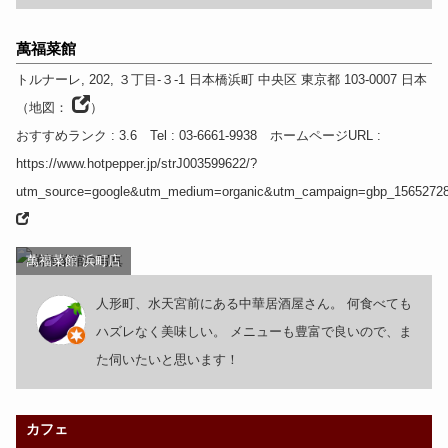
萬福菜館
トルナーレ, 202, ３丁目-３-1 日本橋浜町 中央区
東京都
103-0007
日本
（
地図：
）
おすすめランク
: 3.6
Tel
: 03-6661-9938
ホームページURL
:
https://www.hotpepper.jp/strJ003599622/?
utm_source=google&utm_medium=organic&utm_campaign=gbp_1565272
萬福菜館 浜町店
人形町、水天宮前にある中華居酒屋さん。 何食べても
ハズレなく美味しい。 メニューも豊富で良いので、ま
た伺いたいと思います！
カフェ