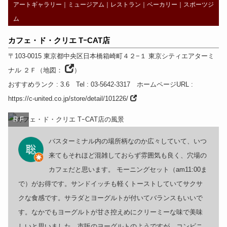
アートギャラリー
｜
ミュージアム
｜
レストラン
｜
ベーカリー
｜
スポーツジ
ム
カフェ・ド・クリエ TｰCAT店
〒103-0015
東京都
中央区日本橋箱崎町４２−１ 東京シティエアターミ
ナル ２Ｆ
（
地図：
）
おすすめランク
: 3.6
Tel
: 03-5642-3317
ホームページURL
:
https://c-united.co.jp/store/detail/101226/
R F
バスターミナル内の場所柄なのか広々していて、いつ
来てもそれほど混雑しておらず雰囲気も良く、穴場の
カフェだと思います。 モーニングセット（am11:00ま
で）がお得です。サンドイッチも軽くトーストしていてサクサ
クな食感です。サラダとヨーグルトが付いてバランスもいいで
す。なかでもヨーグルトが甘さ控えめにクリーミーな味で美味
しいと思いました。市販のヨーグルトのようですが、コンビニ