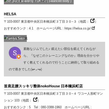
zen place academy TOKYO ( balanced body )
HELSA
〒103-0007
東京都
中央区日本橋浜町３丁目３０−３
（
地図：
）
おすすめランク
: 4.1
ホームページURL
:
https://helsa.co.jp/
Fumiya Sato
素敵なジムでした♪ 鍛えたい部位を鍛えてくれなが
ら、『なぜこのトレーニングなのか』理由を分かりや
すく教えてくれるので行うことに納得して取り組める
ので善きでした(๑•⌄•๑)
首肩足腰スッキリ整体nokoHouse 日本橋浜町店
〒103-0007
東京都
中央区日本橋浜町３丁目３０−４ ワコー人形町マン
ション 103
（
地図：
）
おすすめランク
: 5
Tel
: 080-3388-1960
ホームページURL
: