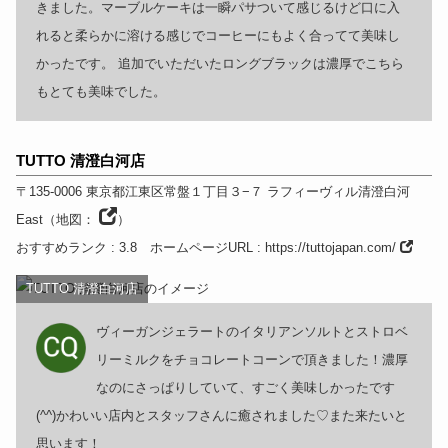
きました。マーブルケーキは一瞬パサついて感じるけど口に入
れると柔らかに溶ける感じでコーヒーにもよく合ってて美味し
かったです。 追加でいただいたロングブラックは濃厚でこちら
もとても美味でした。
TUTTO 清澄白河店
〒135-0006
東京都
江東区常盤１丁目３−７ ラフィーヴィル清澄白河
East
（
地図：
）
おすすめランク
: 3.8
ホームページURL
:
https://tuttojapan.com/
TUTTO 清澄白河店
ヴィーガンジェラートのイタリアンソルトとストロベ
リーミルクをチョコレートコーンで頂きました！濃厚
なのにさっぱりしていて、すごく美味しかったです
(^^)かわいい店内とスタッフさんに癒されました♡また来たいと
思います！