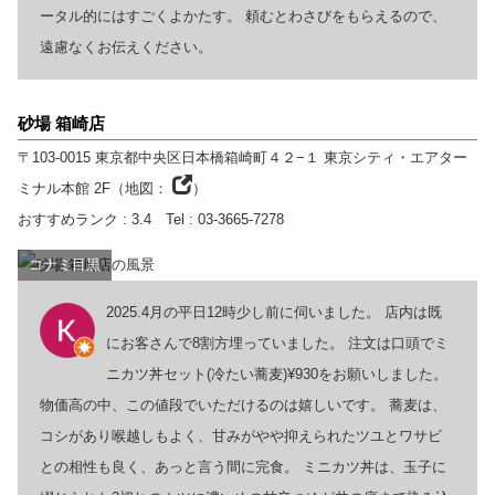
ータル的にはすごくよかたす。 頼むとわさびをもらえるので、
遠慮なくお伝えください。
砂場 箱崎店
〒103-0015
東京都
中央区日本橋箱崎町４２−１ 東京シティ・エアター
ミナル本館 2F
（
地図：
）
おすすめランク
: 3.4
Tel
: 03-3665-7278
コナミ目黒
2025.4月の平日12時少し前に伺いました。 店内は既
にお客さんで8割方埋っていました。 注文は口頭でミ
ニカツ丼セット(冷たい蕎麦)¥930をお願いしました。
物価高の中、この値段でいただけるのは嬉しいです。 蕎麦は、
コシがあり喉越しもよく、甘みがやや抑えられたツユとワサビ
との相性も良く、あっと言う間に完食。 ミニカツ丼は、玉子に