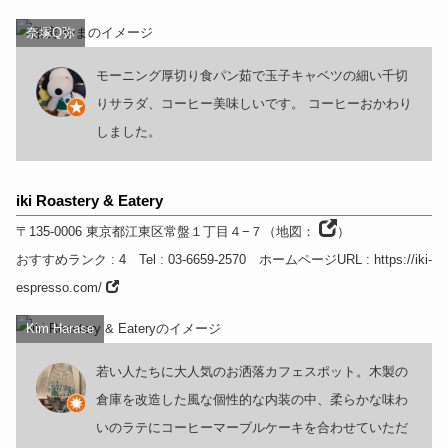
奈塚Q弥
モーニング厚切り食パン茹で玉子キャベツの細い千切
りサラダ、コーヒー美味しいです。 コーヒーおかわり
しました。
iki Roastery & Eatery
〒135-0006
東京都
江東区常盤１丁目４−７
（
地図：
）
おすすめランク
: 4
Tel
: 03-6659-2570
ホームページURL
:
https://iki-
espresso.com/
Kim Harase
若い人たちに大人気のお洒落カフェスポット。木製の
倉庫を改造した風な個性的な内装の中、柔らかな味わ
いのラテにコーヒーマーブルケーキを合わせていただ