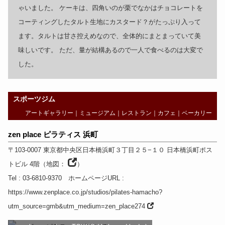
ゃいました。 ケーキは、四角いのが栗でなかはチョコレートを
コーティングしたタルト生地にカスタード？がたっぷり入って
ます。タルトは甘さ控えめなので、全体的にまとまっていて美
味しいです。 ただ、量が結構あるので一人で食べるのは大変で
した。
スポーツジム
アートギャラリー
｜
ミュージアム
｜
レストラン
｜
カフェ
｜
ベーカリー
zen place ピラティス 浜町
〒103-0007
東京都
中央区日本橋浜町３丁目２５−１０ 日本橋浜町ポス
トビル 4階
（
地図：
）
Tel
: 03-6810-9370
ホームページURL
:
https://www.zenplace.co.jp/studios/pilates-hamacho?
utm_source=gmb&utm_medium=zen_place274