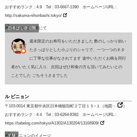
おすすめランク
: 4.9
Tel
: 03-6667-1390
ホームページURL
:
http://sakuma-nihonbashi.tokyo/
日本ばしさく間
週末限定のお寿司をいただきました 酢のしっかり効い
たさっぱりとした小ぶりのシャリで、一つ一つのネタ
に丁寧な仕事がなされてます 途中いただくお椀を同行
者がいたく気に入り、次回はぜひ和食の方も頂いてみたいとの
ことでした ごちそうさまでした
ル ピニョン
〒103-0014
東京都
中央区日本橋蛎殻町２丁目１５−１
（
地図：
）
おすすめランク
: 4.4
Tel
: 03-6264-8382
ホームページURL
:
https://tabelog.com/tokyo/A1302/A130204/13168909/
Y M