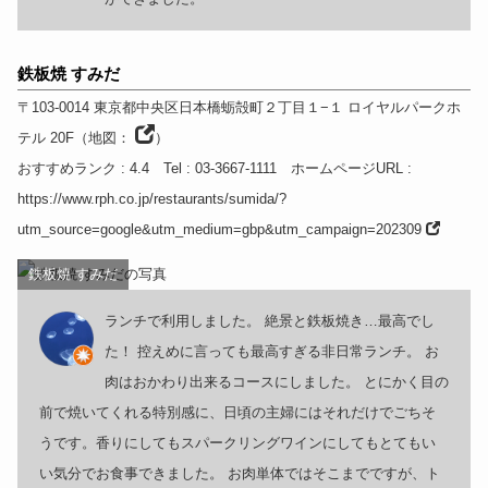
鉄板焼 すみだ
〒103-0014
東京都
中央区日本橋蛎殻町２丁目１−１ ロイヤルパークホ
テル 20F
（
地図：
）
おすすめランク
: 4.4
Tel
: 03-3667-1111
ホームページURL
:
https://www.rph.co.jp/restaurants/sumida/?
utm_source=google&utm_medium=gbp&utm_campaign=202309
鉄板焼 すみだ
ランチで利用しました。 絶景と鉄板焼き…最高でし
た！ 控えめに言っても最高すぎる非日常ランチ。 お
肉はおかわり出来るコースにしました。 とにかく目の
前で焼いてくれる特別感に、日頃の主婦にはそれだけでごちそ
うです。香りにしてもスパークリングワインにしてもとてもい
い気分でお食事できました。 お肉単体ではそこまでですが、ト