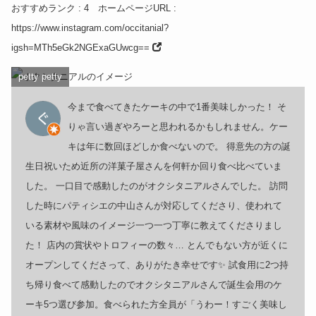
おすすめランク
: 4
ホームページURL
:
https://www.instagram.com/occitanial?
igsh=MTh5eGk2NGExaGUwcg==
petty petty
今まで食べてきたケーキの中で1番美味しかった！ そ
りゃ言い過ぎやろーと思われるかもしれません。ケー
キは年に数回ほどしか食べないので。 得意先の方の誕
生日祝いため近所の洋菓子屋さんを何軒か回り食べ比べていま
した。 一口目で感動したのがオクシタニアルさんでした。 訪問
した時にパティシエの中山さんが対応してくださり、使われて
いる素材や風味のイメージ一つ一つ丁寧に教えてくださりまし
た！ 店内の賞状やトロフィーの数々… とんでもない方が近くに
オープンしてくださって、ありがたき幸せです✨ 試食用に2つ持
ち帰り食べて感動したのでオクシタニアルさんで誕生会用のケ
ーキ5つ選び参加。食べられた方全員が「うわー！すごく美味し