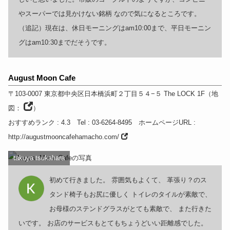
やスーパーでは見かけない銘柄 なので気になるところです。
（追記）現在は、休日モーニングはam10:00まで、平日モーニン
グはam10:30までだそうです。
August Moon Cafe
〒103-0007
東京都
中央区日本橋浜町２丁目５４−５ The LOCK
1F
（
地
図：
）
おすすめランク
: 4.3
Tel
: 03-6264-8495
ホームページURL
:
http://augustmooncafehamacho.com/
takuya tsukahara
初めて行きました。 雰囲気もよくて、 革張り？のス
タンド椅子もお尻に優しく トイレのタイルが素敵で、
お母様のステンドグラスがとても素敵で、 また行きた
いです。 お店のサービスもとてもちょうどいい距離感でした。