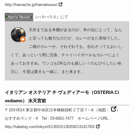
http://hamacho.jp/hamahouse/
Hama House
天井まである本棚があるのが、本の虫にとって、なん
と言っても魅力なのだが、カレーがまた美味でした。
二種のカレーが、それぞれでも、合わさってもおいし
くて、あっという間に完食。チャイハイボールもカレーによく
あっておすすめ。ワンコもOKなのも嬉しい！のんびりしたい休
日に、今度は愛犬も一緒に、また来ます。
イタリアン オステリア チ ヴェディアーモ（OSTERIA Ci
vediamo） 水天宮前
〒103-0014
東京都
中央区日本橋蛎殻町２丁目７−８
（
地図：
）
おすすめランク
: 4
Tel
: 03-6661-7477
ホームページURL
:
http://tabelog.com/tokyo/A1302/A130204/13141783/