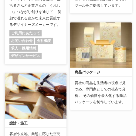
活者さんと企業さんの「うれし
ツールをご提供しています。
い」つながり創りを通じて、 笑
顔で溢れる豊かな未来に貢献す
るデザイナーズメーカーです。
ご利用にあたって
お問い合わせ
会社概要
求人・採用情報
デザインサービス
商品パッケージ
貴社の商品を生活者の視点で見
つめ、専門家としての視点で分
析。 その価値を最大化する商品
パッケージを制作しています。
設計・施工
客層や立地、業態に応じた空間