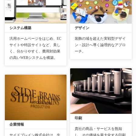
システム構築
デザイン
汎用ホームページをはじめ、EC
装飾の域を超えた実戦型デザイ
サイトや特設サイトなど、美し
ン・設計へ導く論理的なアプロ
く、分かりやすく、費用対効果
ーチ。
の高いWEBシステムを構築。
印刷
企業情報
貴社の商品・サービスを熟知
サイドブレイン株式会社は、生
し、その価値を最大化する印刷