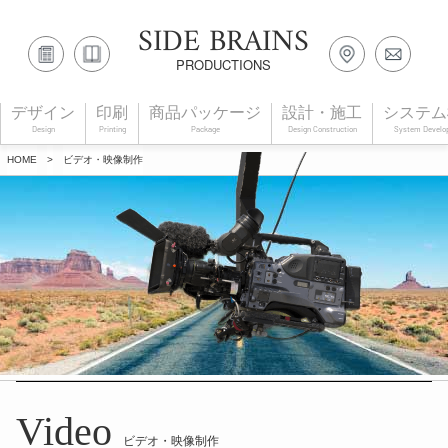
SIDE BRAINS
PRODUCTIONS
デザイン
印刷
商品パッケージ
設計・施工
システム
Design
Printing
Package
Design Construction
System Develo
HOME
>
ビデオ・映像制作
Video
ビデオ・映像制作